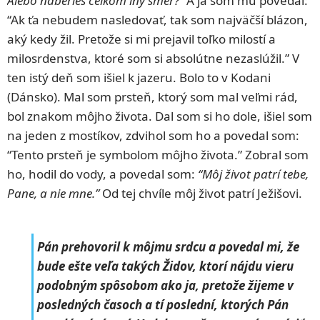
Alebo naberieš celkom iný smer?”
A ja som mu povedal:
“Ak ťa nebudem nasledovať, tak som najväčší blázon,
aký kedy žil. Pretože si mi prejavil toľko milostí a
milosrdenstva, ktoré som si absolútne nezaslúžil.” V
ten istý deň som išiel k jazeru. Bolo to v Kodani
(Dánsko). Mal som prsteň, ktorý som mal veľmi rád,
bol znakom môjho života. Dal som si ho dole, išiel som
na jeden z mostíkov, zdvihol som ho a povedal som:
“Tento prsteň je symbolom môjho života.” Zobral som
ho, hodil do vody, a povedal som:
“Môj život patrí tebe,
Pane, a nie mne.”
Od tej chvíle môj život patrí Ježišovi.
Pán prehovoril k môjmu srdcu a povedal mi, že
bude ešte veľa takých Židov, ktorí nájdu vieru
podobným spôsobom ako ja, pretože žijeme v
posledných časoch a tí poslední, ktorých Pán