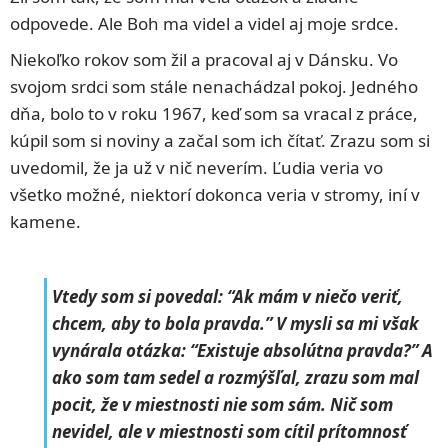
odpovede. Ale Boh ma videl a videl aj moje srdce.
Niekoľko rokov som žil a pracoval aj v Dánsku. Vo
svojom srdci som stále nenachádzal pokoj. Jedného
dňa, bolo to v roku 1967, keď som sa vracal z práce,
kúpil som si noviny a začal som ich čítať. Zrazu som si
uvedomil, že ja už v nič neverím. Ľudia veria vo
všetko možné, niektorí dokonca veria v stromy, iní v
kamene.
Vtedy som si povedal: “Ak mám v niečo veriť,
chcem, aby to bola pravda.” V mysli sa mi však
vynárala otázka: “Existuje absolútna pravda?” A
ako som tam sedel a rozmýšľal, zrazu som mal
pocit, že v miestnosti nie som sám. Nič som
nevidel, ale v miestnosti som cítil prítomnosť