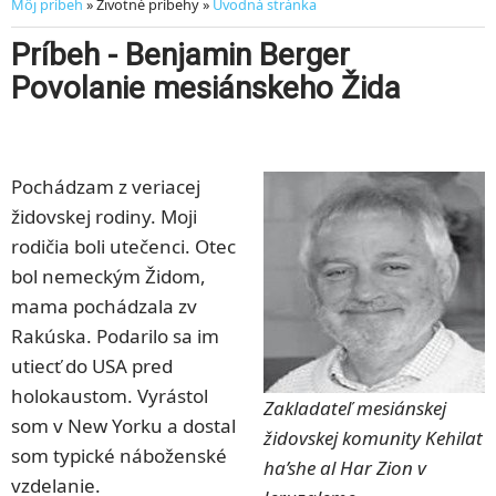
Môj príbeh
» Životné príbehy »
Úvodná stránka
Príbeh - Benjamin Berger
Povolanie mesiánskeho Žida
Pochádzam z veriacej
židovskej rodiny. Moji
rodičia boli utečenci. Otec
bol nemeckým Židom,
mama pochádzala zv
Rakúska. Podarilo sa im
utiecť do USA pred
holokaustom. Vyrástol
Zakladateľ mesiánskej
som v New Yorku a dostal
židovskej komunity Kehilat
som typické náboženské
ha’she al Har Zion v
vzdelanie.