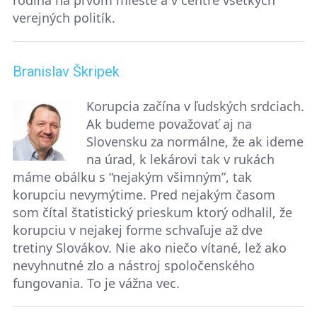
rodina na prvom mieste a v centre všetkých
verejných politík.
Branislav Škripek
Korupcia začína v ľudských srdciach.
Ak budeme považovať aj na
Slovensku za normálne, že ak ideme
na úrad, k lekárovi tak v rukách
máme obálku s “nejakým všimným”, tak
korupciu nevymýtime. Pred nejakým časom
som čítal štatistický prieskum ktorý odhalil, že
korupciu v nejakej forme schvaľuje až dve
tretiny Slovákov. Nie ako niečo vítané, lež ako
nevyhnutné zlo a nástroj spoločenského
fungovania. To je vážna vec.