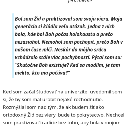
Jeruzaleme.
Bol som Žid a praktizoval som svoju vieru. Moja
generácia si kládla veľa otázok. Jedna z nich
bola, kde bol Boh počas holokaustu a prečo
nezasiahol. Nemohol som pochopiť, prečo Boh v
našom čase mlčí. Neskôr do môjho srdca
vchádzalo stále viac pochybností. Pýtal som sa:
“Skutočne Boh existuje? Keď sa modlím, je tam
niekto, kto ma počúva?”
Keď som začal študovať na univerzite, uvedomil som
si, že by som mal urobiť nejaké rozhodnutie.
Rozmýšľal som nad tým, že ak budem žiť ako
ortodoxný Žid bez viery, bude to pokrytectvo. Nechcel
som praktizovať tradície bez toho, aby bola v mojom