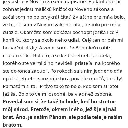
je vlastne v Novom zákone napísané. Podarilo sa mi
zohnať jednu maličkú knižočku Nového zákona a
začal som ho po prvýkrát čítať. Zvláštne pre mňa bolo,
že to, čo som v Novom zákone čítal, nebolo pre mňa
cudzie. Okamžite som dokázal pochopiť Ježiša i celý
konflikt, ktorý sa okolo neho udial. Celý ten príbeh mi
bol veľmi blízky. A vedel som, že Boh niečo robí v
mojom srdci. Bolo to, ako keď stretnete priateľa,
ktorého ste veľmi dlho nevideli, priateľa, na ktorého
ste dokonca zabudli. Po rokoch sa s ním jedného dňa
opäť stretnete, spoznáte ho a poviete mu: “Á, to si ty!
Pamätám si ťa!” Práve také to bolo, keď som stretol
Ježiša. Bolo to veľmi osobné, ba viac než osobné.
Povedal som si, že také to bude, keď ho stretne
môj národ. Pretože, okrem iného, Ježiš je aj náš
brat. Áno, je naším Pánom, ale podľa tela je naším
bratom.