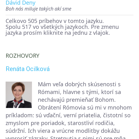
Dávid Deny
Boh nás miluje takých akí sme
Celkovo 505 príbehov v tomto jazyku.
Spolu 517 vo všetkých jazykoch. Pre zmenu
jazyka prosím kliknite na jednu z vlajok.
ROZHOVORY
Renáta Ocilková
Mám veľa dobrých skúsenosti s
Rómami, hlavne s tými, ktorí sa
nechávajú premieňať Bohom.
Obrátení Rómovia sú mi v mnohom
príkladom: sú vďační, verní priatelia, čistotní so
zmyslom pre poriadok, starostliví rodičia,
súdržní. Ich viera a vrúcne modlitby dokážu
vyprosiť zázraky. Stretnutia s nimi sú pre mňa