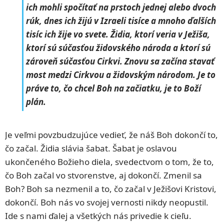
ich mohli spočítať na prstoch jednej alebo dvoch
rúk, dnes ich žijú v Izraeli tisíce a mnoho ďalších
tisíc ich žije vo svete. Židia, ktorí veria v Ježiša,
ktorí sú súčasťou židovského národa a ktorí sú
zároveň súčasťou Cirkvi. Znovu sa začína stavať
most medzi Cirkvou a židovským národom. Je to
práve to, čo chcel Boh na začiatku, je to Boží
plán.
Je veľmi povzbudzujúce vedieť, že náš Boh dokončí to,
čo začal. Židia slávia šabat. Šabat je oslavou
ukončeného Božieho diela, svedectvom o tom, že to,
čo Boh začal vo stvorenstve, aj dokončí. Zmenil sa
Boh? Boh sa nezmenil a to, čo začal v Ježišovi Kristovi,
dokončí. Boh nás vo svojej vernosti nikdy neopustil.
Ide s nami ďalej a všetkých nás privedie k cieľu.