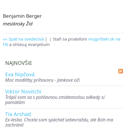
Benjamin Berger
mesiánsky Žid
Späť na svedectvá
|
| Staň sa priateľom
mojpríbeh.sk na
FB
a ohlasuj evanjelium
NAJNOVŠIE
Eva Nipčová
Moc modlitby príhovoru - Jankove oči
Viktor Novitchi
Trápil som sa s pohlavnou zmätenosťou odkedy si
pamätám
Tia Arshad
Ex-lesba. Chcela som spáchať sebevraždu, ale Boh ma
zachránil