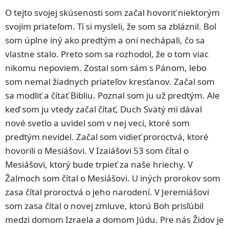
O tejto svojej skúsenosti som začal hovoriť niektorým
svojim priateľom. Tí si mysleli, že som sa zbláznil. Bol
som úplne iný ako predtým a oni nechápali, čo sa
vlastne stalo. Preto som sa rozhodol, že o tom viac
nikomu nepoviem. Zostal som sám s Pánom, lebo
som nemal žiadnych priateľov kresťanov. Začal som
sa modliť a čítať Bibliu. Poznal som ju už predtým. Ale
keď som ju vtedy začal čítať, Duch Svätý mi dával
nové svetlo a uvidel som v nej veci, ktoré som
predtým nevidel. Začal som vidieť proroctvá, ktoré
hovorili o Mesiášovi. V Izaiášovi 53 som čítal o
Mesiášovi, ktorý bude trpieť za naše hriechy. V
Žalmoch som čítal o Mesiášovi. U iných prorokov som
zasa čítal proroctvá o jeho narodení. V Jeremiášovi
som zasa čítal o novej zmluve, ktorú Boh prisľúbil
medzi domom Izraela a domom Júdu. Pre nás Židov je