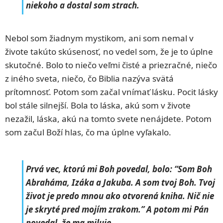
niekoho a dostal som strach.
Nebol som žiadnym mystikom, ani som nemal v
živote takúto skúsenosť, no vedel som, že je to úplne
skutočné. Bolo to niečo veľmi čisté a priezračné, niečo
z iného sveta, niečo, čo Biblia nazýva svätá
prítomnosť. Potom som začal vnímať lásku. Pocit lásky
bol stále silnejší. Bola to láska, akú som v živote
nezažil, láska, akú na tomto svete nenájdete. Potom
som začul Boží hlas, čo ma úplne vyľakalo.
Prvá vec, ktorú mi Boh povedal, bolo: “Som Boh
Abraháma, Izáka a Jakuba. A som tvoj Boh. Tvoj
život je predo mnou ako otvorená kniha. Nič nie
je skryté pred mojím zrakom.” A potom mi Pán
povedal, že ma miluje.