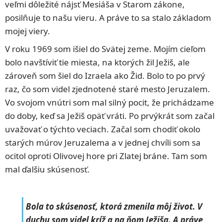
veľmi dôležité nájsť Mesiáša v Starom zákone,
posilňuje to našu vieru. A práve to sa stalo základom
mojej viery.
V roku 1969 som išiel do Svätej zeme. Mojím cieľom
bolo navštíviť tie miesta, na ktorých žil Ježiš, ale
zároveň som šiel do Izraela ako Žid. Bolo to po prvý
raz, čo som videl zjednotené staré mesto Jeruzalem.
Vo svojom vnútri som mal silný pocit, že prichádzame
do doby, keď sa Ježiš opäť vráti. Po prvýkrát som začal
uvažovať o týchto veciach. Začal som chodiť okolo
starých múrov Jeruzalema a v jednej chvíli som sa
ocitol oproti Olivovej hore pri Zlatej bráne. Tam som
mal ďalšiu skúsenosť.
Bola to skúsenosť, ktorá zmenila môj život. V
duchu som videl kríž a na ňom Ježiša. A práve