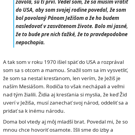
zavolá, sú tí prví. Vedel som, že sa musím vrátiť
do USA, aby som svojej rodine povedal, že som
bol povolaný Pánom Ježišom a že ho budem
nasledovať v zasvätenom živote. Bolo mi jasné,
že to bude pre nich ťažké, že to pravdepodobne
nepochopia.
A tak som v roku 1970 išiel späť do USA a rozprával
som sa s otcom a mamou. Snažil som sa im vysvetliť,
že som sa nestal kresťanom, len verím, že Ježiš je
naším Mesiášom. Rodičia to však nechápali a veľmi
nad tým žialili. Židia aj kresťania si myslia, že keď Žid
uverí v Ježiša, musí zanechať svoj národ, oddeliť sa a
pridať sa k inému národu.
Doma bol vtedy aj môj mladší brat. Povedal mi, že so
mnou chce hovoriť osamote. Išli sme do izby a