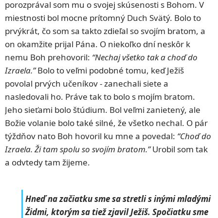
porozprával som mu o svojej skúsenosti s Bohom. V
miestnosti bol mocne prítomný Duch Svätý. Bolo to
prvýkrát, čo som sa takto zdieľal so svojím bratom, a
on okamžite prijal Pána. O niekoľko dní neskôr k
nemu Boh prehovoril:
“Nechaj všetko tak a choď do
Izraela.”
Bolo to veľmi podobné tomu, keď Ježiš
povolal prvých učeníkov - zanechali siete a
nasledovali ho. Práve tak to bolo s mojím bratom.
Jeho sieťami bolo štúdium. Bol veľmi zanietený, ale
Božie volanie bolo také silné, že všetko nechal. O pár
týždňov nato Boh hovoril ku mne a povedal:
“Choď do
Izraela. Ži tam spolu so svojím bratom.”
Urobil som tak
a odvtedy tam žijeme.
Hneď na začiatku sme sa stretli s inými mladými
Židmi, ktorým sa tiež zjavil Ježiš. Spočiatku sme