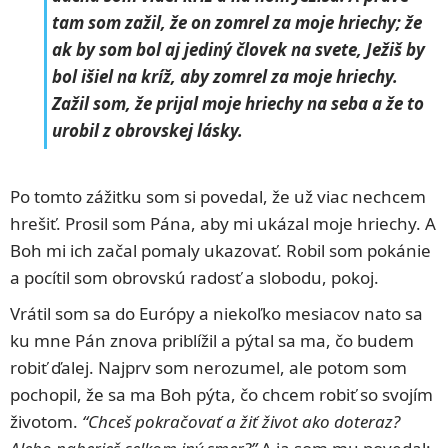
tam som zažil, že on zomrel za moje hriechy; že
ak by som bol aj jediný človek na svete, Ježiš by
bol išiel na kríž, aby zomrel za moje hriechy.
Zažil som, že prijal moje hriechy na seba a že to
urobil z obrovskej lásky.
Po tomto zážitku som si povedal, že už viac nechcem
hrešiť. Prosil som Pána, aby mi ukázal moje hriechy. A
Boh mi ich začal pomaly ukazovať. Robil som pokánie
a pocítil som obrovskú radosť a slobodu, pokoj.
Vrátil som sa do Európy a niekoľko mesiacov nato sa
ku mne Pán znova priblížil a pýtal sa ma, čo budem
robiť ďalej. Najprv som nerozumel, ale potom som
pochopil, že sa ma Boh pýta, čo chcem robiť so svojím
životom.
“Chceš pokračovať a žiť život ako doteraz?