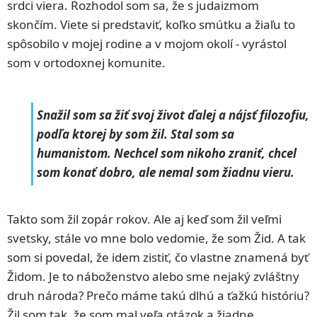
srdci viera. Rozhodol som sa, že s judaizmom
skončím. Viete si predstaviť, koľko smútku a žiaľu to
spôsobilo v mojej rodine a v mojom okolí - vyrástol
som v ortodoxnej komunite.
Snažil som sa žiť svoj život ďalej a nájsť filozofiu,
podľa ktorej by som žil. Stal som sa
humanistom. Nechcel som nikoho zraniť, chcel
som konať dobro, ale nemal som žiadnu vieru.
Takto som žil zopár rokov. Ale aj keď som žil veľmi
svetsky, stále vo mne bolo vedomie, že som Žid. A tak
som si povedal, že idem zistiť, čo vlastne znamená byť
Židom. Je to náboženstvo alebo sme nejaký zvláštny
druh národa? Prečo máme takú dlhú a ťažkú históriu?
Žil som tak, že som mal veľa otázok a žiadne