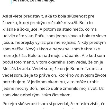
Asi si viete predstaviť, aká to bola skúsenosť pre
človeka, ktorý predtým nič také nezažil. Bolo to
krásne a šokujúce. A potom sa stalo niečo, čo ma
udivilo ešte viac. Počul som jedno slovo a bolo to slovo
Jošua, hebrejský výraz pre meno Ježiš. Nikdy predtým
som nečítal Nový zákon a nepoznal som hebrejské
meno Ježiša. Bolo to nad moje chápanie. Ale keď som
počul toto meno, v tom okamihu som vedel, že on je
Mesiáš Izraela. Vedel som, že on je Bohom Izraela a
vedel som, že je to práve on, ktorého vo svojom živote
potrebujem. V jedinom okamihu, a to môže urobiť
jedine mocný Boh, niečo úplne zmenilo môj život. Už
som viac nebol tým istým človekom.
Po tejto skúsenosti som si povedal, že musím zistiť, čo