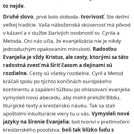
to nejde
.
Druhé slovo
, prvé bolo sloboda-
tvorivosť
. Ste deťmi
veľkej tradície. Vaša náboženská skúsenosť má pôvod
v kázaní a v službe žiarivých osobností sv. Cyrila a
Metoda. Oni nás učia, že evanjelizácia nie je nikdy
jednoduchým opakovaním minulosti.
Radosťou
Evanjelia je vždy Kristus, ale cesty, ktorými sa táto
radostná zvesť má šíriť časom a dejinami sú
rozdielne.
Cesty sú všetky rozdielne. Cyril a Metod
kráčali spolu po týchto končinách európskeho
kontinentu a zapálení túžbou po ohlasovaní evanjelia
vymysleli novú abecedu, aby mohli preložiť Bibliu,
liturgické texty a kresťanskú náuku. Tak sa stali
apoštolmi inkulturácie viery tu u vás.
Vymysleli nové
jazyky na šírenie Evanjelia
; boli tvoriví v pretlmočení
kresťanského posolstva;
boli tak blízko ľudu s