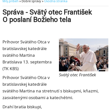
Môj príbeh
» Dobré správy »
Úvodná stránka
Správa - Svätý otec František
O poslaní Božieho tela
Príhovor Svätého Otca v
bratislavskej katedrále
svätého Martina
Bratislava 13. septembra
(TK KBS)
Svätý otec František
Príhovor Svätého Otca v
bratislavskej katedrále
svätého Martina na stretnutí s biskupmi, kňazmi,
zasvätenými osobami a katechétmi.
Drahí bratia biskupi,