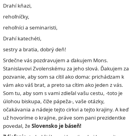
Drahí kňazi,
rehoľníčky,
rehoľníci a seminaristi,
Drahí katechéti,
sestry a bratia, dobrý deň!
Srdečne vás pozdravujem a ďakujem Mons.
Stanislavovi Zvolenskému za jeho slová. Ďakujem za
pozvanie, aby som sa cítil ako doma: prichádzam k
vám ako váš brat, a preto sa cítim ako jeden z vás.
Som tu, aby som s vami zdieľal vašu cestu, -toto je
úlohou biskupa, čiže pápeža-, vaše otázky,
očakávania a nádeje tejto cirkvi a tejto krajiny. A keď
už hovoríme o krajine, práve som pani prezidentke
povedal, že
Slovensko je báseň!