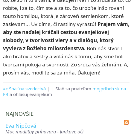
robíte, i za to, čím ste a za to, čo urobíte inšpirovaní
touto homíliou, ktorá je zároveň semienkom, ktoré
zasievam... Uvidíme, či rastliny vyrastú!
Prajem vám,
aby ste naďalej kráčali cestou evanjeliovej
slobody, v tvorivosti viery a v dialógu, ktorý
vyviera z Božieho milosrdenstva.
Boh nás stvoril
ako bratov a sestry a volá nás k tomu, aby sme boli
tvorcami pokoja a svornosti. Zo srdca vás žehnám. A,
prosím vás, modlite sa za mňa. Ďakujem!
Späť na svedectvá
|
| Staň sa priateľom
mojpríbeh.sk na
FB
a ohlasuj evanjelium
NAJNOVŠIE
Eva Nipčová
Moc modlitby príhovoru - Jankove oči