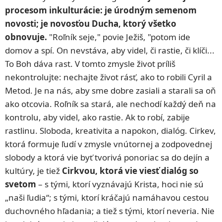
procesom inkulturácie: je úrodným semenom
novosti; je novosťou Ducha, ktorý všetko
obnovuje.
"Roľník seje," povie Ježiš, "potom ide
domov a spí. On nevstáva, aby videl, či rastie, či klíči...
To Boh dáva rast. V tomto zmysle život príliš
nekontrolujte: nechajte život rásť, ako to robili Cyril a
Metod. Je na nás, aby sme dobre zasiali a starali sa oň
ako otcovia. Roľník sa stará, ale nechodí každý deň na
kontrolu, aby videl, ako rastie. Ak to robí, zabije
rastlinu. Sloboda, kreativita a napokon, dialóg. Cirkev,
ktorá formuje ľudí v zmysle vnútornej a zodpovednej
slobody a ktorá vie byť tvorivá ponoriac sa do dejín a
kultúry, je tiež
Cirkvou, ktorá vie viesť dialóg so
svetom
– s tými, ktorí vyznávajú Krista, hoci nie sú
„naši ľudia“; s tými, ktorí kráčajú namáhavou cestou
duchovného hľadania; a tiež s tými, ktorí neveria. Nie