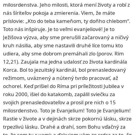
milosrdenstva. Jeho milosti, ktorá mení životy a robí z
nás šíriteľov pokoja a zmierenia. Viem, že máte
príslovie: „Kto do teba kameňom, ty doňho chlebom“.
Toto nás inšpiruje. Je to veľmi evanjeliové! Je to
Ježišova výzva, aby sme prerušili začarovaný a ničivý
kruh násilia, aby sme nastavili druhé líce tomu kto
udiera, aby sme dobrom premáhali zlo (porov. Rim
12,21). Zaujala ma jedna udalosť zo života kardinála
Korca. Bol to jezuitský kardinál, bol prenasledovaný
režimom, uväznený a nútený tvrdo pracovať, až
ochorel. Keď prišiel do Ríma pri príležitosti Jubilea v
roku 2000, išiel do katakomb, zapálil sviečku za
svojich prenasledovateľov a prosil pre nich o 15
milosrdenstvo. Toto je Evanjelium! Toto je Evanjelium!
Rastie v živote a v dejinách skrze pokornú lásku, skrze
trpezlivú lásku. Drahé a drahí, som Bohu vďačný za
to, že som tu s vami; a ďakujem vám zo srdca za to, čo