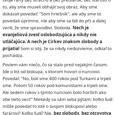
to, aby sme museli obhájiť svoj obraz. Aby sme
dokázali povedať: "Som hriešnik", ale aby sme to
povedali úprimne, nie aby sme sa bili do pŕs a ďalej
verili, že sme spravodliví. Sloboda.
Nech je
evanjeliová zvesť oslobodzujúca a nikdy nie
utláčajúca. A nech je Cirkev znakom slobody a
prijatia!
Som si istý, že sa nikdy nedozvieme, odkiaľ to
pochádza.
Poviem vám niečo, čo sa stalo pred nejakým časom.
Ide o list od biskupa, v ktorom hovorí o nunciovi.
Povedal: "No, boli sme 400 rokov pod Turkami a trpeli
sme. Potom 50 rokov pod komunistami a trpeli sme.
Ale sedem rokov s týmto nunciom bolo horších ako
obe tieto veci!" Niekedy sa sám seba pýtam: koľko ľudí
môže povedať to isté o svojom biskupovi alebo
farárovi? Koľko ľudí? Nie,
bez slobody, bez otcovstva