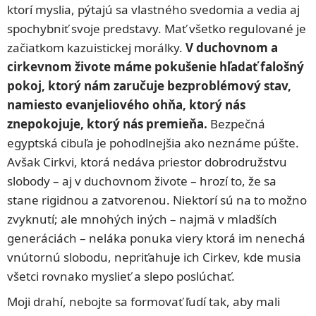
ktorí myslia, pýtajú sa vlastného svedomia a vedia aj
spochybniť svoje predstavy. Mať všetko regulované je
začiatkom kazuistickej morálky.
V duchovnom a
cirkevnom živote máme pokušenie hľadať falošný
pokoj, ktorý nám zaručuje bezproblémový stav,
namiesto evanjeliového ohňa, ktorý nás
znepokojuje, ktorý nás premieňa.
Bezpečná
egyptská cibuľa je pohodlnejšia ako neznáme púšte.
Avšak Cirkvi, ktorá nedáva priestor dobrodružstvu
slobody – aj v duchovnom živote – hrozí to, že sa
stane rigidnou a zatvorenou. Niektorí sú na to možno
zvyknutí; ale mnohých iných – najmä v mladších
generáciách – neláka ponuka viery ktorá im nenechá
vnútornú slobodu, nepriťahuje ich Cirkev, kde musia
všetci rovnako myslieť a slepo poslúchať.
Moji drahí, nebojte sa formovať ľudí tak, aby mali