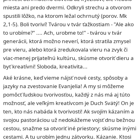
miesta ani predo dvermi. Odkryli strechu a otvorom
spustili lôžko, na ktorom ležal ochrnutý (porov. Mk
2,1-5). Boli tvoriví! Tvárou v tvár ťažkostiam - "Ale ako
to urobíme?" .... Ach, urobme to!" - tvárou v tvár
generácii, ktorá možno neverí, ktorá stratila zmysel
pre vieru, alebo ktorá zredukovala vieru na zvyk či
viac-menej prijateľnú kultúru, skúsme otvoriť dieru a
byť kreatívni! Sloboda, kreativita...
Aké krásne, keď vieme nájsť nové cesty, spôsoby a
jazyky na zvestovanie Evanjelia! A my si môžeme
pomôcť ľudskou tvorivosťou, každý z nás má aj túto
možnosť, ale veľkým kreatívcom je Duch Svätý! On je
ten, kto nás nabáda k tvorivosti! Ak svojím kázaním a
svojou pastoráciou už nedokážeme vojsť dnu bežnou
cestou, snažme sa otvoriť iné priestory; skúsme inými
cestami. A tu urobím jednu zátvorku. Kázanie. Ktosi