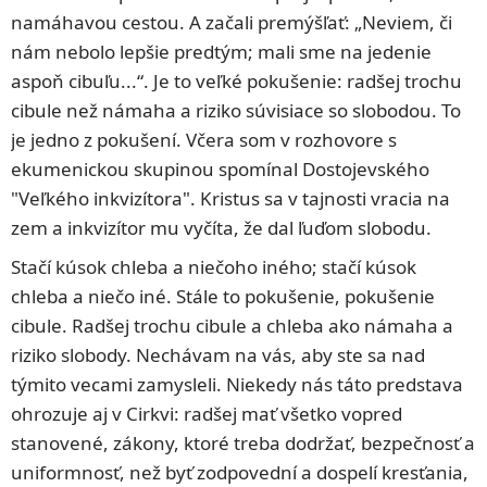
namáhavou cestou. A začali premýšľať: „Neviem, či
nám nebolo lepšie predtým; mali sme na jedenie
aspoň cibuľu...“. Je to veľké pokušenie: radšej trochu
cibule než námaha a riziko súvisiace so slobodou. To
je jedno z pokušení. Včera som v rozhovore s
ekumenickou skupinou spomínal Dostojevského
"Veľkého inkvizítora". Kristus sa v tajnosti vracia na
zem a inkvizítor mu vyčíta, že dal ľuďom slobodu.
Stačí kúsok chleba a niečoho iného; stačí kúsok
chleba a niečo iné. Stále to pokušenie, pokušenie
cibule. Radšej trochu cibule a chleba ako námaha a
riziko slobody. Nechávam na vás, aby ste sa nad
týmito vecami zamysleli. Niekedy nás táto predstava
ohrozuje aj v Cirkvi: radšej mať všetko vopred
stanovené, zákony, ktoré treba dodržať, bezpečnosť a
uniformnosť, než byť zodpovední a dospelí kresťania,