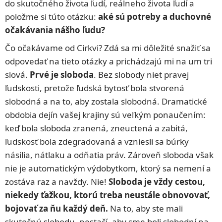
do skutočného života ľudí, reálneho života ľudí a
položme si túto otázku:
aké sú potreby a duchovné
očakávania nášho ľudu?
Čo očakávame od Cirkvi? Zdá sa mi dôležité snažiť sa
odpovedať na tieto otázky a prichádzajú mi na um tri
slová.
Prvé je sloboda
. Bez slobody niet pravej
ľudskosti, pretože ľudská bytosť bola stvorená
slobodná a na to, aby zostala slobodná. Dramatické
obdobia dejín vašej krajiny sú veľkým ponaučením:
keď bola sloboda zranená, zneuctená a zabitá,
ľudskosť bola zdegradovaná a vzniesli sa búrky
násilia, nátlaku a odňatia práv. Zároveň sloboda však
nie je automatickým výdobytkom, ktorý sa nemení a
zostáva raz a navždy. Nie!
Sloboda je vždy cestou,
niekedy ťažkou, ktorú treba neustále obnovovať,
bojovať za ňu každý deň.
Na to, aby ste mali
skutočnú slobodu, nestačí, aby sme boli slobodní na