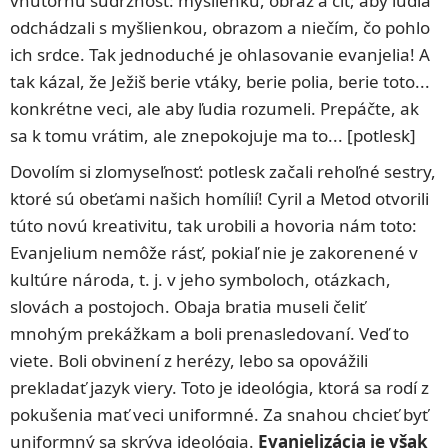
vnútornú súdržnosť: myšlienku, obraz a cit; aby ľudia
odchádzali s myšlienkou, obrazom a niečím, čo pohlo
ich srdce. Tak jednoduché je ohlasovanie evanjelia! A
tak kázal, že Ježiš berie vtáky, berie polia, berie toto...
konkrétne veci, ale aby ľudia rozumeli. Prepáčte, ak
sa k tomu vrátim, ale znepokojuje ma to... [potlesk]
Dovolím si zlomyseľnosť: potlesk začali rehoľné sestry,
ktoré sú obeťami našich homílií! Cyril a Metod otvorili
túto novú kreativitu, tak urobili a hovoria nám toto:
Evanjelium nemôže rásť, pokiaľ nie je zakorenené v
kultúre národa, t. j. v jeho symboloch, otázkach,
slovách a postojoch. Obaja bratia museli čeliť
mnohým prekážkam a boli prenasledovaní. Veď to
viete. Boli obvinení z herézy, lebo sa opovážili
prekladať jazyk viery. Toto je ideológia, ktorá sa rodí z
pokušenia mať veci uniformné. Za snahou chcieť byť
uniformný sa skrýva ideológia.
Evanjelizácia je však