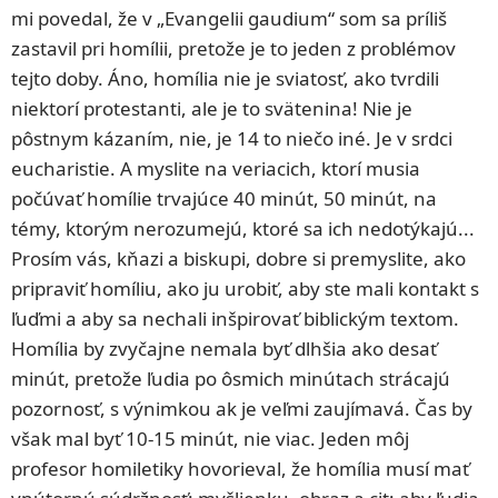
mi povedal, že v „Evangelii gaudium“ som sa príliš
zastavil pri homílii, pretože je to jeden z problémov
tejto doby. Áno, homília nie je sviatosť, ako tvrdili
niektorí protestanti, ale je to svätenina! Nie je
pôstnym kázaním, nie, je 14 to niečo iné. Je v srdci
eucharistie. A myslite na veriacich, ktorí musia
počúvať homílie trvajúce 40 minút, 50 minút, na
témy, ktorým nerozumejú, ktoré sa ich nedotýkajú...
Prosím vás, kňazi a biskupi, dobre si premyslite, ako
pripraviť homíliu, ako ju urobiť, aby ste mali kontakt s
ľuďmi a aby sa nechali inšpirovať biblickým textom.
Homília by zvyčajne nemala byť dlhšia ako desať
minút, pretože ľudia po ôsmich minútach strácajú
pozornosť, s výnimkou ak je veľmi zaujímavá. Čas by
však mal byť 10-15 minút, nie viac. Jeden môj
profesor homiletiky hovorieval, že homília musí mať