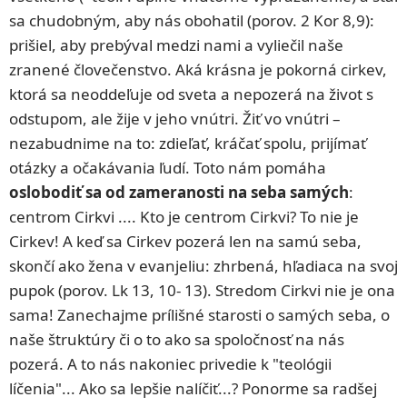
sa chudobným, aby nás obohatil (porov. 2 Kor 8,9):
prišiel, aby prebýval medzi nami a vyliečil naše
zranené človečenstvo. Aká krásna je pokorná cirkev,
ktorá sa neoddeľuje od sveta a nepozerá na život s
odstupom, ale žije v jeho vnútri. Žiť vo vnútri –
nezabudnime na to: zdieľať, kráčať spolu, prijímať
otázky a očakávania ľudí. Toto nám pomáha
oslobodiť sa od zameranosti na seba samých
:
centrom Cirkvi .... Kto je centrom Cirkvi? To nie je
Cirkev! A keď sa Cirkev pozerá len na samú seba,
skončí ako žena v evanjeliu: zhrbená, hľadiaca na svoj
pupok (porov. Lk 13, 10- 13). Stredom Cirkvi nie je ona
sama! Zanechajme prílišné starosti o samých seba, o
naše štruktúry či o to ako sa spoločnosť na nás
pozerá. A to nás nakoniec privedie k "teológii
líčenia"... Ako sa lepšie nalíčiť...? Ponorme sa radšej