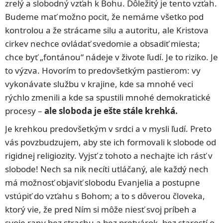
zrelý a slobodný vzťah k Bohu. Dôležitý je tento vzťah.
Budeme mať možno pocit, že nemáme všetko pod
kontrolou a že strácame silu a autoritu, ale Kristova
cirkev nechce ovládať svedomie a obsadiť miesta;
chce byť „fontánou“ nádeje v živote ľudí. Je to riziko. Je
to výzva. Hovorím to predovšetkým pastierom: vy
vykonávate službu v krajine, kde sa mnohé veci
rýchlo zmenili a kde sa spustili mnohé demokratické
procesy –
ale sloboda je ešte stále krehká.
Je krehkou predovšetkým v srdci a v mysli ľudí. Preto
vás povzbudzujem, aby ste ich formovali k slobode od
rigidnej religiozity. Vyjsť z tohoto a nechajte ich rásť v
slobode! Nech sa nik necíti utláčaný, ale každý nech
má možnosť objaviť slobodu Evanjelia a postupne
vstúpiť do vzťahu s Bohom; a to s dôverou človeka,
ktorý vie, že pred Ním si môže niesť svoj príbeh a
svoje rany bez strachu a bez pretvárok, bez starostí o