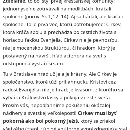
Zdieľanie,
to bol štýl prvej kresťanskej komunity:
jednomyseľne zotrvávali na modlitbách, kráčali
spoločne (porov. Sk 1,12- 14). Aj sa hádali, ale kráčali
spoločne. To je prvá vec, ktorú potrebujeme: Cirkev,
ktorá kráča spolu a prechádza po cestách života s
horiacou fakľou Evanjelia. Cirkev nie je pevnosťou,
nie je mocenskou štruktúrou, či hradom, ktorý je
postavený na návrší, hľadiaci zhora na svet s
odstupom a vystačí si sám.
Tu v Bratislave hrad už je a je krásny. Ale Cirkev je
spoločenstvo, ktoré túži pritiahnuť ku Kristovi cez
radosť Evanjelia- nie je hrad; je kvasom, z ktorého sa
vytvára Kráľovstvo lásky a pokoja v ceste sveta.
Prosím vás, nepodľahnime pokušeniu okázalej
nádhery a svetskej veľkoleposti!
Cirkev musí byť
pokorná ako bol pokorný Ježiš,
ktorý sa zriekol
všetkého (*teol. : úplné vnútorné vyprázdnenie) a stal