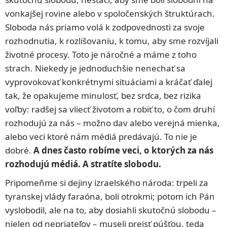
vonkajšej rovine alebo v spoločenských štruktúrach.
Sloboda nás priamo volá k zodpovednosti za svoje
rozhodnutia, k rozlišovaniu, k tomu, aby sme rozvíjali
životné procesy. Toto je náročné a máme z toho
strach. Niekedy je jednoduchšie nenechať sa
vyprovokovať konkrétnymi situáciami a kráčať ďalej
tak, že opakujeme minulosť, bez srdca, bez rizika
voľby: radšej sa vliecť životom a robiť to, o čom druhí
rozhodujú za nás – možno dav alebo verejná mienka,
alebo veci ktoré nám médiá predávajú. To nie je
dobré.
A dnes často robíme veci, o ktorých za nás
rozhodujú médiá. A stratíte slobodu.
Pripomeňme si dejiny izraelského národa: trpeli za
tyranskej vlády faraóna, boli otrokmi; potom ich Pán
vyslobodil, ale na to, aby dosiahli skutočnú slobodu –
nielen od nepriateľov – museli prejsť púšťou, teda