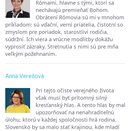
Rómami, hlavne s tými, ktorí sa
nechávajú premieňať Bohom.
Obrátení Rómovia sú mi v mnohom
príkladom: sú vďační, verní priatelia, čistotní so
zmyslom pre poriadok, starostliví rodičia,
súdržní. Ich viera a vrúcne modlitby dokážu
vyprosiť zázraky. Stretnutia s nimi sú pre mňa
veľkým požehnaním.
Anna Verešová
Pri tejto očiste verejného života
však musí byť prítomný silný
kresťanský hlas. A tento hlas by mal
upozorňovať na nenahraditeľnú
úlohu, ktorú v každej spoločnosti hrá rodina.
Slovensko by sa malo stať krajinou, kde mladí