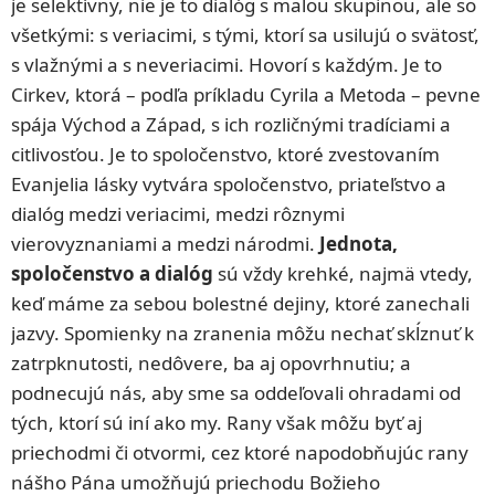
je selektívny, nie je to dialóg s malou skupinou, ale so
všetkými: s veriacimi, s tými, ktorí sa usilujú o svätosť,
s vlažnými a s neveriacimi. Hovorí s každým. Je to
Cirkev, ktorá – podľa príkladu Cyrila a Metoda – pevne
spája Východ a Západ, s ich rozličnými tradíciami a
citlivosťou. Je to spoločenstvo, ktoré zvestovaním
Evanjelia lásky vytvára spoločenstvo, priateľstvo a
dialóg medzi veriacimi, medzi rôznymi
vierovyznaniami a medzi národmi.
Jednota,
spoločenstvo a dialóg
sú vždy krehké, najmä vtedy,
keď máme za sebou bolestné dejiny, ktoré zanechali
jazvy. Spomienky na zranenia môžu nechať skĺznuť k
zatrpknutosti, nedôvere, ba aj opovrhnutiu; a
podnecujú nás, aby sme sa oddeľovali ohradami od
tých, ktorí sú iní ako my. Rany však môžu byť aj
priechodmi či otvormi, cez ktoré napodobňujúc rany
nášho Pána umožňujú priechodu Božieho