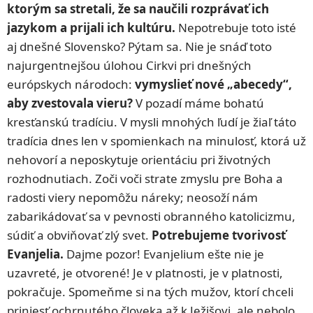
ktorým sa stretali, že sa naučili rozprávať ich
jazykom a prijali ich kultúru.
Nepotrebuje toto isté
aj dnešné Slovensko? Pýtam sa. Nie je snáď toto
najurgentnejšou úlohou Cirkvi pri dnešných
európskych národoch:
vymyslieť nové „abecedy“,
aby zvestovala vieru?
V pozadí máme bohatú
kresťanskú tradíciu. V mysli mnohých ľudí je žiaľ táto
tradícia dnes len v spomienkach na minulosť, ktorá už
nehovorí a neposkytuje orientáciu pri životných
rozhodnutiach. Zoči voči strate zmyslu pre Boha a
radosti viery nepomôžu náreky; neosoží nám
zabarikádovať sa v pevnosti obranného katolicizmu,
súdiť a obviňovať zlý svet.
Potrebujeme tvorivosť
Evanjelia.
Dajme pozor! Evanjelium ešte nie je
uzavreté, je otvorené! Je v platnosti, je v platnosti,
pokračuje. Spomeňme si na tých mužov, ktorí chceli
priniesť ochrnutého človeka až k Ježišovi, ale nebolo