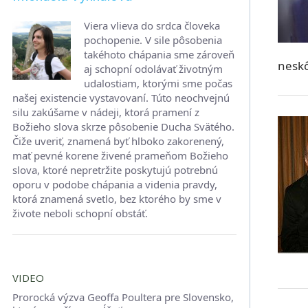
Viera vlieva do srdca človeka
pochopenie. V sile pôsobenia
takéhoto chápania sme zároveň
nesk
aj schopní odolávať životným
udalostiam, ktorými sme počas
našej existencie vystavovaní. Túto neochvejnú
silu zakúšame v nádeji, ktorá pramení z
Božieho slova skrze pôsobenie Ducha Svätého.
Čiže uveriť, znamená byť hlboko zakorenený,
mať pevné korene živené prameňom Božieho
slova, ktoré nepretržite poskytujú potrebnú
oporu v podobe chápania a videnia pravdy,
ktorá znamená svetlo, bez ktorého by sme v
živote neboli schopní obstáť.
VIDEO
Prorocká výzva Geoffa Poultera pre Slovensko,