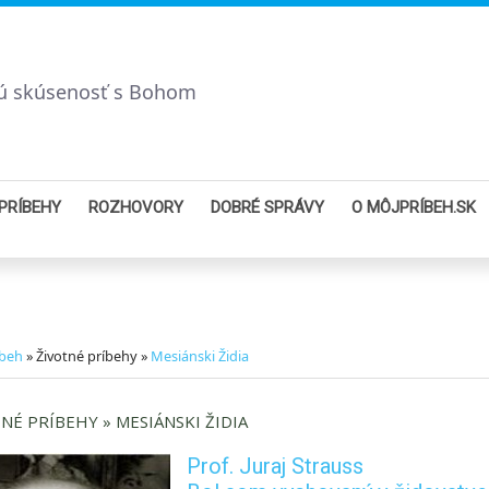
bnú skúsenosť s Bohom
PRÍBEHY
ROZHOVORY
DOBRÉ SPRÁVY
O MÔJPRÍBEH.SK
íbeh
» Životné príbehy »
Mesiánski Židia
NÉ PRÍBEHY » MESIÁNSKI ŽIDIA
Prof. Juraj Strauss