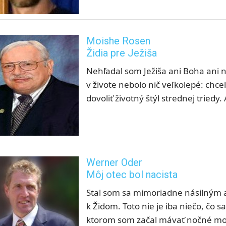
Moishe Rosen
Židia pre Ježiša
Nehľadal som Ježiša ani Boha ani n
v živote nebolo nič veľkolepé: chc
dovoliť životný štýl strednej triedy
Werner Oder
Môj otec bol nacista
Stal som sa mimoriadne násilným a
k Židom. Toto nie je iba niečo, čo s
ktorom som začal mávať nočné mor