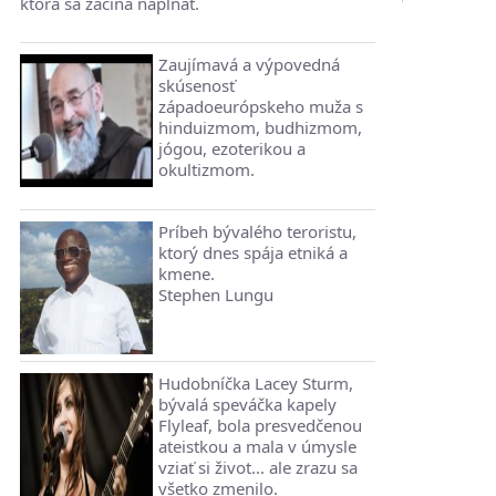
ktorá sa začína napĺňať.
Zaujímavá a výpovedná
skúsenosť
západoeurópskeho muža s
hinduizmom, budhizmom,
jógou, ezoterikou a
okultizmom.
Príbeh bývalého teroristu,
ktorý dnes spája etniká a
kmene.
Stephen Lungu
Hudobníčka Lacey Sturm,
bývalá speváčka kapely
Flyleaf, bola presvedčenou
ateistkou a mala v úmysle
vziať si život... ale zrazu sa
všetko zmenilo.