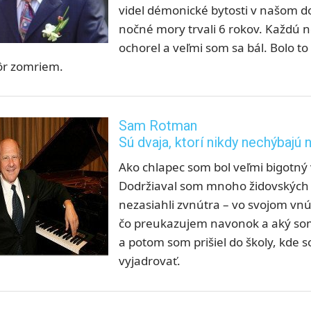
videl démonické bytosti v našom dom
nočné mory trvali 6 rokov. Každú no
ochorel a veľmi som sa bál. Bolo t
ôr zomriem.
Sam Rotman
Sú dvaja, ktorí nikdy nechýbajú
Ako chlapec som bol veľmi bigotný 
Dodržiaval som mnoho židovských tr
nezasiahli zvnútra – vo svojom vnút
čo preukazujem navonok a aký som
a potom som prišiel do školy, kde 
vyjadrovať.