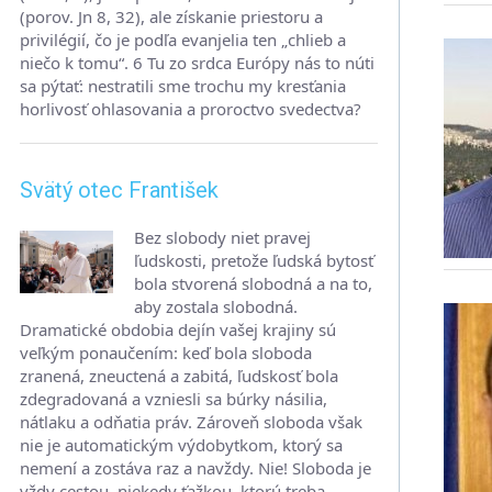
(porov. Jn 8, 32), ale získanie priestoru a
privilégií, čo je podľa evanjelia ten „chlieb a
niečo k tomu“. 6 Tu zo srdca Európy nás to núti
sa pýtať: nestratili sme trochu my kresťania
horlivosť ohlasovania a proroctvo svedectva?
Svätý otec František
Bez slobody niet pravej
ľudskosti, pretože ľudská bytosť
bola stvorená slobodná a na to,
aby zostala slobodná.
Dramatické obdobia dejín vašej krajiny sú
veľkým ponaučením: keď bola sloboda
zranená, zneuctená a zabitá, ľudskosť bola
zdegradovaná a vzniesli sa búrky násilia,
nátlaku a odňatia práv. Zároveň sloboda však
nie je automatickým výdobytkom, ktorý sa
nemení a zostáva raz a navždy. Nie! Sloboda je
vždy cestou, niekedy ťažkou, ktorú treba