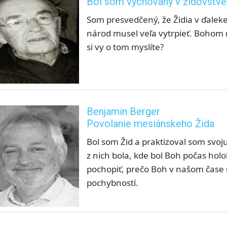
Bol som vychovaný v židovstve
Som presvedčený, že Židia v ďaleke
národ musel veľa vytrpieť. Bohom 
si vy o tom myslíte?
Benjamin Berger
Povolanie mesiánskeho Žida
Bol som Žid a praktizoval som svoju
z nich bola, kde bol Boh počas ho
pochopiť, prečo Boh v našom čase m
pochybností.