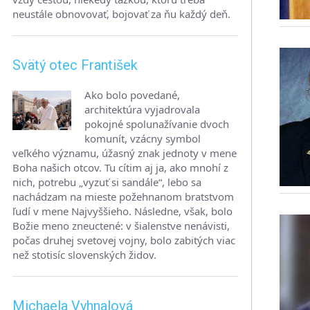
neustále obnovovať, bojovať za ňu každý deň.
Svätý otec František
Ako bolo povedané,
architektúra vyjadrovala
pokojné spolunažívanie dvoch
komunít, vzácny symbol
veľkého významu, úžasný znak jednoty v mene
Boha našich otcov. Tu cítim aj ja, ako mnohí z
nich, potrebu „vyzuť si sandále“, lebo sa
nachádzam na mieste požehnanom bratstvom
ľudí v mene Najvyššieho. Následne, však, bolo
Božie meno zneuctené: v šialenstve nenávisti,
počas druhej svetovej vojny, bolo zabitých viac
než stotisíc slovenských židov.
Michaela Vyhnalová