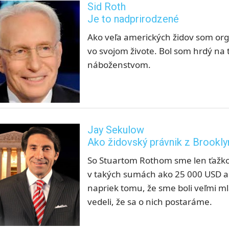
Sid Roth
Je to nadprirodzené
Ako veľa amerických židov som or
vo svojom živote. Bol som hrdý na
náboženstvom.
Jay Sekulow
Ako židovský právnik z Brooklyn
So Stuartom Rothom sme len ťažko m
v takých sumách ako 25 000 USD a 
napriek tomu, že sme boli veľmi mla
vedeli, že sa o nich postaráme.