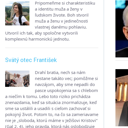
Pripomeňme si charakteristiku
a identitu muža a ženy v
ľudskom živote. Boh stvoril
muža a ženu v jedinečnosti
vlastnej danému pohlaviu.
Utvoril ich tak, aby spoločne vytvorili
komplexnú harmonickú jednotu.
Svätý otec František
Drahí bratia, nech sa nám
nestane takáto vec; pomôžme si
navzájom, aby sme nepadli do
pasce uspokojenia sa s chlebom
a niečím k tomu. Lebo toto riziko prichádza
znenazdania, keď sa situácia znormalizuje, keď
sme sa ustálili a usadili s cieľom zachovať si
pokojný život. Potom to, na čo sa zameriavame
nie je „sloboda, ktorú máme v Ježišovi Kristovi“
(Gal 2, 4), jeho pravda, ktorá nás oslobodzuje