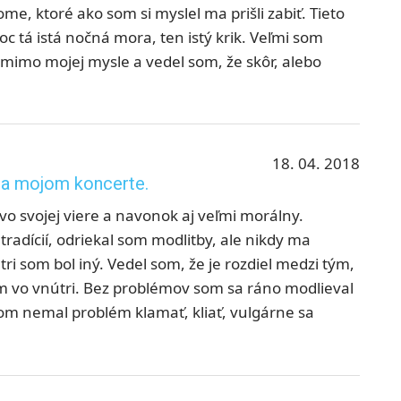
e, ktoré ako som si myslel ma prišli zabiť. Tieto
c tá istá nočná mora, ten istý krik. Veľmi som
o mimo mojej mysle a vedel som, že skôr, alebo
18. 04. 2018
 na mojom koncerte.
vo svojej viere a navonok aj veľmi morálny.
adícií, odriekal som modlitby, ale nikdy ma
ri som bol iný. Vedel som, že je rozdiel medzi tým,
 vo vnútri. Bez problémov som sa ráno modlieval
som nemal problém klamať, kliať, vulgárne sa