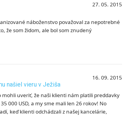
27. 05. 2015
ganizované náboženstvo považoval za nepotrebné
 to, že som židom, ale bol som znudený
16. 09. 2015
u našiel vieru v Ježiša
ohli uveriť, že naši klienti nám platili preddavky
35 000 USD, a my sme mali len 26 rokov! No
dí, keď klienti odchádzali z našej kancelárie,