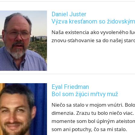
Daniel Juster
Výzva kresťanom so židovskými
Naša existencia ako vyvoleného ľu
znovu-sťahovanie sa do našej sta
Eyal Friedman
Bol som žijúci mŕtvy muž
Niečo sa stalo v mojom vnútri. Bol
dimenzia. Zrazu tu bolo niečo viac. 
momente som bol úplným ateistom
som ani potuchy, čo sa mi stalo.