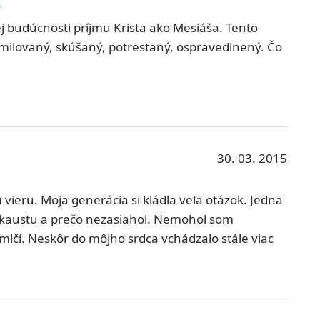
.
j budúcnosti príjmu Krista ako Mesiáša. Tento
milovaný, skúšaný, potrestaný, ospravedlnený. Čo
30. 03. 2015
 vieru. Moja generácia si kládla veľa otázok. Jedna
lokaustu a prečo nezasiahol. Nemohol som
lčí. Neskôr do môjho srdca vchádzalo stále viac