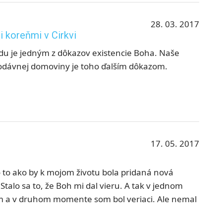
28. 03. 2017
 koreňmi v Cirkvi
du je jedným z dôkazov existencie Boha. Naše
rodávnej domoviny je toho ďalším dôkazom.
17. 05. 2017
o to ako by k mojom životu bola pridaná nová
Stalo sa to, že Boh mi dal vieru. A tak v jednom
 a v druhom momente som bol veriaci. Ale nemal