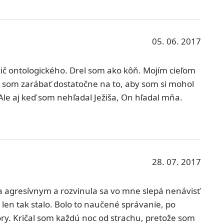
05. 06. 2017
ič ontologického. Drel som ako kôň. Mojím cieľom
el som zarábať dostatočne na to, aby som si mohol
. Ale aj keď som nehľadal Ježiša, On hľadal mňa.
28. 07. 2017
 agresívnym a rozvinula sa vo mne slepá nenávisť
a len tak stalo. Bolo to naučené správanie, po
y. Kričal som každú noc od strachu, pretože som