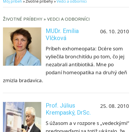
Môj príbeh
» Životné príbehy »
Vedci a odborníci
ŽIVOTNÉ PRÍBEHY » VEDCI A ODBORNÍCI
MUDr. Emília
06. 10. 2010
Vlčková
Príbeh exhomeopata: Dcére som
vyliečila bronchitídu po tom, čo jej
nezabrali antibiotiká. Mne po
podaní homeopatika na druhý deň
zmizla bradavica.
Prof. Július
25. 08. 2010
Krempaský, DrSc.
S úžasom a v rozpore s „vedeckými“
predpoveďami sa totiž ukázalo, že