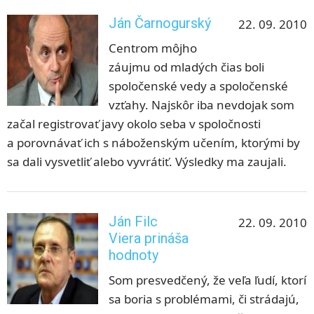
Ján Čarnogurský
22. 09. 2010
Centrom môjho
záujmu od mladých čias boli
spoločenské vedy a spoločenské
vzťahy. Najskôr iba nevdojak som
začal registrovať javy okolo seba v spoločnosti
a porovnávať ich s náboženským učením, ktorými by
sa dali vysvetliť alebo vyvrátiť. Výsledky ma zaujali.
Ján Filc
22. 09. 2010
Viera prináša
hodnoty
Som presvedčený, že veľa ľudí, ktorí
sa boria s problémami, či strádajú,