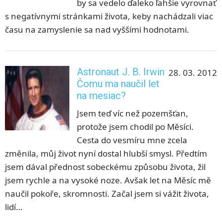
by sa vedelo ďaleko ľahšie vyrovnať
s negatívnymi stránkami života, keby nachádzali viac
času na zamyslenie sa nad vyššími hodnotami.
Astronaut J. B. Irwin
28. 03. 2012
Čomu ma naučil let
na mesiac?
Jsem teď víc než pozemšťan,
protože jsem chodil po Měsíci.
Cesta do vesmíru mne zcela
změnila, můj život nyní dostal hlubší smysl. Předtím
jsem dával přednost sobeckému způsobu života, žil
jsem rychle a na vysoké noze. Avšak let na Měsíc mě
naučil pokoře, skromnosti. Začal jsem si vážit života,
lidí…