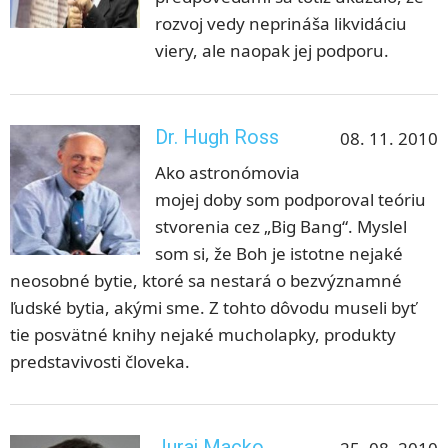
rozvoj vedy neprináša likvidáciu
viery, ale naopak jej podporu.
Dr. Hugh Ross
08. 11. 2010
Ako astronómovia
mojej doby som podporoval teóriu
stvorenia cez „Big Bang“. Myslel
som si, že Boh je istotne nejaké
neosobné bytie, ktoré sa nestará o bezvýznamné
ľudské bytia, akými sme. Z tohto dôvodu museli byť
tie posvätné knihy nejaké mucholapky, produkty
predstavivosti človeka.
Juraj Macko