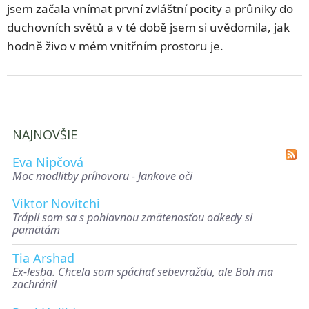
jsem začala vnímat první zvláštní pocity a průniky do
duchovních světů a v té době jsem si uvědomila, jak
hodně živo v mém vnitřním prostoru je.
NAJNOVŠIE
Eva Nipčová
Moc modlitby príhovoru - Jankove oči
Viktor Novitchi
Trápil som sa s pohlavnou zmätenosťou odkedy si
pamätám
Tia Arshad
Ex-lesba. Chcela som spáchať sebevraždu, ale Boh ma
zachránil