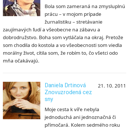
Bola som zameraná na zmysluplnú
prácu – v mojom prípade
žurnalistiku – stretávanie
zaujímavých ľudí a všeobecne na zábavu a
dobrodružstvo. Boha som vytláčala na okraj. Pretože
som chodila do kostola a vo všeobecnosti som viedla
morálny život, cítila som, že robím to, čo všetci odo
mňa očakávajú.
Daniela Drtinová
21. 10. 2011
Znovuzrodená cez
sny
Moje cesta k víře nebyla
jednoduchá ani jednoznačná či
přímočará. Kolem sedmého roku