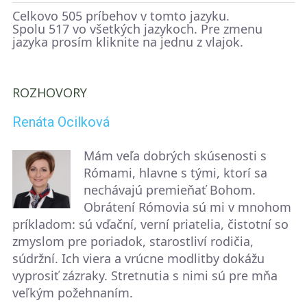
Celkovo 505 príbehov v tomto jazyku.
Spolu 517 vo všetkých jazykoch. Pre zmenu
jazyka prosím kliknite na jednu z vlajok.
ROZHOVORY
Renáta Ocilková
Mám veľa dobrých skúsenosti s
Rómami, hlavne s tými, ktorí sa
nechávajú premieňať Bohom.
Obrátení Rómovia sú mi v mnohom
príkladom: sú vďační, verní priatelia, čistotní so
zmyslom pre poriadok, starostliví rodičia,
súdržní. Ich viera a vrúcne modlitby dokážu
vyprosiť zázraky. Stretnutia s nimi sú pre mňa
veľkým požehnaním.