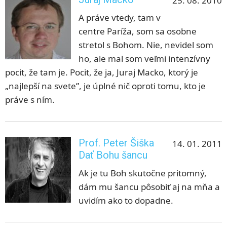
25. 08. 2010
A práve vtedy, tam v
centre Paríža, som sa osobne
stretol s Bohom. Nie, nevidel som
ho, ale mal som veľmi intenzívny
pocit, že tam je. Pocit, že ja, Juraj Macko, ktorý je
„najlepší na svete”, je úplné nič oproti tomu, kto je
práve s ním.
Prof. Peter Šiška
14. 01. 2011
Dať Bohu šancu
Ak je tu Boh skutočne pritomný,
dám mu šancu pôsobiť aj na mňa a
uvidím ako to dopadne.