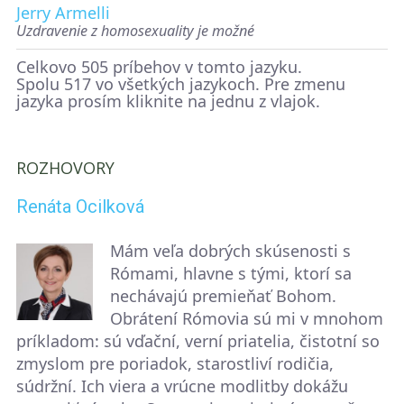
Jerry Armelli
Uzdravenie z homosexuality je možné
Celkovo 505 príbehov v tomto jazyku.
Spolu 517 vo všetkých jazykoch. Pre zmenu
jazyka prosím kliknite na jednu z vlajok.
ROZHOVORY
Renáta Ocilková
Mám veľa dobrých skúsenosti s
Rómami, hlavne s tými, ktorí sa
nechávajú premieňať Bohom.
Obrátení Rómovia sú mi v mnohom
príkladom: sú vďační, verní priatelia, čistotní so
zmyslom pre poriadok, starostliví rodičia,
súdržní. Ich viera a vrúcne modlitby dokážu