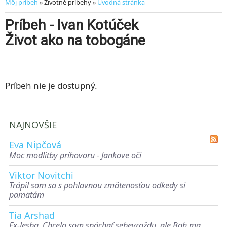
Môj príbeh
» Životné príbehy »
Úvodná stránka
Príbeh - Ivan Kotúček
Život ako na tobogáne
Príbeh nie je dostupný.
NAJNOVŠIE
Eva Nipčová
Moc modlitby príhovoru - Jankove oči
Viktor Novitchi
Trápil som sa s pohlavnou zmätenosťou odkedy si
pamätám
Tia Arshad
Ex-lesba. Chcela som spáchať sebevraždu, ale Boh ma