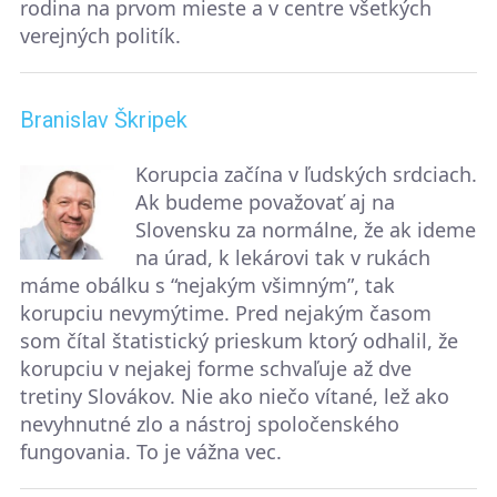
rodina na prvom mieste a v centre všetkých
verejných politík.
Branislav Škripek
Korupcia začína v ľudských srdciach.
Ak budeme považovať aj na
Slovensku za normálne, že ak ideme
na úrad, k lekárovi tak v rukách
máme obálku s “nejakým všimným”, tak
korupciu nevymýtime. Pred nejakým časom
som čítal štatistický prieskum ktorý odhalil, že
korupciu v nejakej forme schvaľuje až dve
tretiny Slovákov. Nie ako niečo vítané, lež ako
nevyhnutné zlo a nástroj spoločenského
fungovania. To je vážna vec.