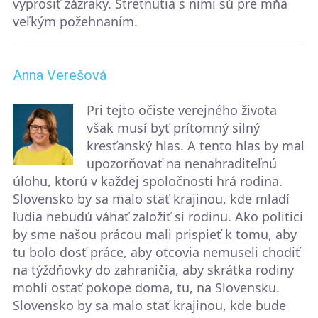
vyprosiť zázraky. Stretnutia s nimi sú pre mňa
veľkým požehnaním.
Anna Verešová
Pri tejto očiste verejného života
však musí byť prítomný silný
kresťanský hlas. A tento hlas by mal
upozorňovať na nenahraditeľnú
úlohu, ktorú v každej spoločnosti hrá rodina.
Slovensko by sa malo stať krajinou, kde mladí
ľudia nebudú váhať založiť si rodinu. Ako politici
by sme našou prácou mali prispieť k tomu, aby
tu bolo dosť práce, aby otcovia nemuseli chodiť
na týždňovky do zahraničia, aby skrátka rodiny
mohli ostať pokope doma, tu, na Slovensku.
Slovensko by sa malo stať krajinou, kde bude