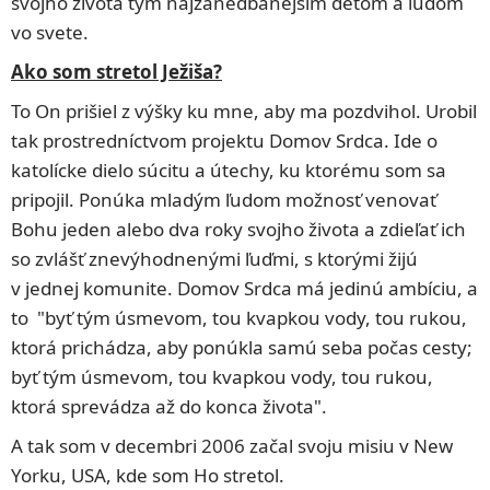
svojho života tým najzanedbanejším deťom a ľudom
vo svete.
Ako som stretol Ježiša?
To On prišiel z výšky ku mne, aby ma pozdvihol. Urobil
tak prostredníctvom projektu Domov Srdca. Ide o
katolícke dielo súcitu a útechy, ku ktorému som sa
pripojil. Ponúka mladým ľudom možnosť venovať
Bohu jeden alebo dva roky svojho života a zdieľať ich
so zvlášť znevýhodnenými ľuďmi, s ktorými žijú
v jednej komunite. Domov Srdca má jedinú ambíciu, a
to "byť tým úsmevom, tou kvapkou vody, tou rukou,
ktorá prichádza, aby ponúkla samú seba počas cesty;
byť tým úsmevom, tou kvapkou vody, tou rukou,
ktorá sprevádza až do konca života".
A tak som v decembri 2006 začal svoju misiu v New
Yorku, USA, kde som Ho stretol.