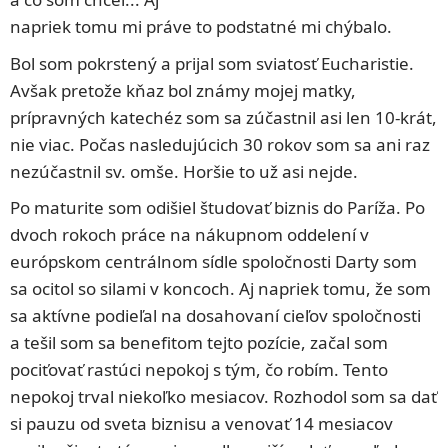
napriek tomu mi práve to podstatné mi chýbalo.
Bol som pokrstený a prijal som sviatosť Eucharistie.
Avšak pretože kňaz bol známy mojej matky,
prípravných katechéz som sa zúčastnil asi len 10-krát,
nie viac. Počas nasledujúcich 30 rokov som sa ani raz
nezúčastnil sv. omše. Horšie to už asi nejde.
Po maturite som odišiel študovať biznis do Paríža. Po
dvoch rokoch práce na nákupnom oddelení v
európskom centrálnom sídle spoločnosti Darty som
sa ocitol so silami v koncoch. Aj napriek tomu, že som
sa aktívne podieľal na dosahovaní cieľov spoločnosti
a tešil som sa benefitom tejto pozície, začal som
pociťovať rastúci nepokoj s tým, čo robím. Tento
nepokoj trval niekoľko mesiacov. Rozhodol som sa dať
si pauzu od sveta biznisu a venovať 14 mesiacov