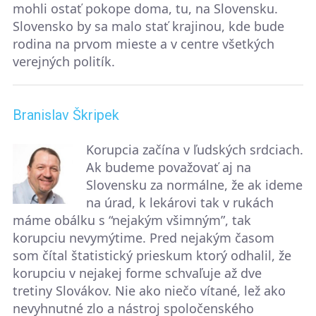
mohli ostať pokope doma, tu, na Slovensku.
Slovensko by sa malo stať krajinou, kde bude
rodina na prvom mieste a v centre všetkých
verejných politík.
Branislav Škripek
Korupcia začína v ľudských srdciach.
Ak budeme považovať aj na
Slovensku za normálne, že ak ideme
na úrad, k lekárovi tak v rukách
máme obálku s “nejakým všimným”, tak
korupciu nevymýtime. Pred nejakým časom
som čítal štatistický prieskum ktorý odhalil, že
korupciu v nejakej forme schvaľuje až dve
tretiny Slovákov. Nie ako niečo vítané, lež ako
nevyhnutné zlo a nástroj spoločenského