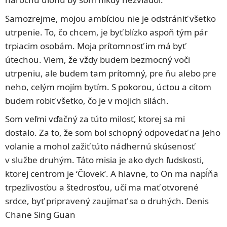
Samozrejme, mojou ambíciou nie je odstrániť všetko
utrpenie. To, čo chcem, je byť blízko aspoň tým pár
trpiacim osobám. Moja prítomnosť im má byť
útechou. Viem, že vždy budem bezmocný voči
utrpeniu, ale budem tam prítomný, pre ňu alebo pre
neho, celým mojím bytím. S pokorou, úctou a citom
budem robiť všetko, čo je v mojich silách.
Som veľmi vďačný za túto milosť, ktorej sa mi
dostalo. Za to, že som bol schopný odpovedať na Jeho
volanie a mohol zažiť túto nádhernú skúsenosť
v službe druhým. Táto misia je ako dych ľudskosti,
ktorej centrom je ‘Človek’. A hlavne, to On ma napĺňa
trpezlivosťou a štedrosťou, učí ma mať otvorené
srdce, byť pripravený zaujímať sa o druhých. Denis
Chane Sing Guan