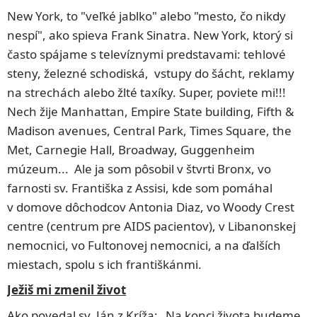
New York, to "veľké jablko" alebo "mesto, čo nikdy
nespí", ako spieva Frank Sinatra. New York, ktorý si
často spájame s televíznymi predstavami: tehlové
steny, železné schodiská, vstupy do šácht, reklamy
na strechách alebo žlté taxíky. Super, poviete mi!!!
Nech žije Manhattan, Empire State building, Fifth &
Madison avenues, Central Park, Times Square, the
Met, Carnegie Hall, Broadway, Guggenheim
múzeum... Ale ja som pôsobil v štvrti Bronx, vo
farnosti sv. Františka z Assisi, kde som pomáhal
v domove dôchodcov Antonia Diaz, vo Woody Crest
centre (centrum pre AIDS pacientov), v Libanonskej
nemocnici, vo Fultonovej nemocnici, a na ďalších
miestach, spolu s ich františkánmi.
Ježiš mi zmenil život
Ako povedal sv. Ján z Kríža: „Na konci života budeme