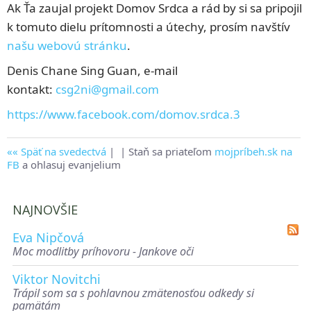
Ak Ťa zaujal projekt Domov Srdca a rád by si sa pripojil
k tomuto dielu prítomnosti a útechy, prosím navštív
našu webovú stránku
.
Denis Chane Sing Guan, e-mail
kontakt:
csg2ni@gmail.com
https://www.facebook.com/
domov.srdca.3
Späť na svedectvá
|
| Staň sa priateľom
mojpríbeh.sk na
FB
a ohlasuj evanjelium
NAJNOVŠIE
Eva Nipčová
Moc modlitby príhovoru - Jankove oči
Viktor Novitchi
Trápil som sa s pohlavnou zmätenosťou odkedy si
pamätám