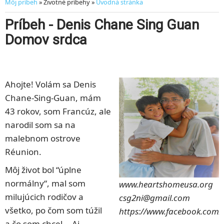
Môj príbeh
» Životné príbehy »
Úvodná stránka
Príbeh - Denis Chane Sing Guan
Domov srdca
Ahojte! Volám sa Denis
Chane-Sing-Guan, mám
43 rokov, som Francúz, ale
narodil som sa na
malebnom ostrove
Réunion.
Môj život bol “úplne
normálny“, mal som
www.heartshomeusa.org
milujúcich rodičov a
csg2ni@gmail.com
všetko, po čom som túžil
https://www.facebook.com/
a čo som chcel... Aj