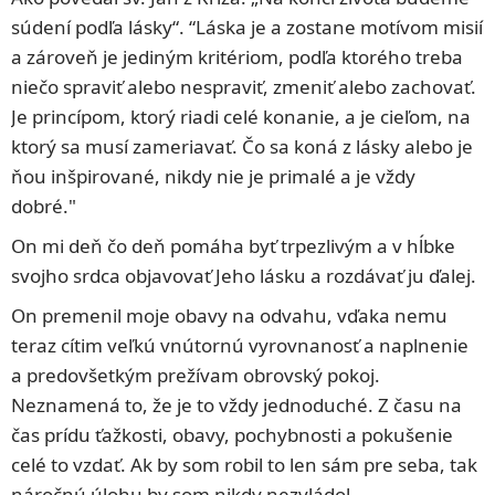
súdení podľa lásky“. “Láska je a zostane motívom misií
a zároveň je jediným kritériom, podľa ktorého treba
niečo spraviť alebo nespraviť, zmeniť alebo zachovať.
Je princípom, ktorý riadi celé konanie, a je cieľom, na
ktorý sa musí zameriavať. Čo sa koná z lásky alebo je
ňou inšpirované, nikdy nie je primalé a je vždy
dobré."
On mi deň čo deň pomáha byť trpezlivým a v hĺbke
svojho srdca objavovať Jeho lásku a rozdávať ju ďalej.
On premenil moje obavy na odvahu, vďaka nemu
teraz cítim veľkú vnútornú vyrovnanosť a naplnenie
a predovšetkým prežívam obrovský pokoj.
Neznamená to, že je to vždy jednoduché. Z času na
čas prídu ťažkosti, obavy, pochybnosti a pokušenie
celé to vzdať. Ak by som robil to len sám pre seba, tak
náročnú úlohu by som nikdy nezvládol.