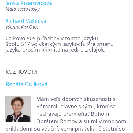
Janka Pisarovičová
Malá cesta lásky
Richard Vašečka
Všemohúci Otec
Celkovo 505 príbehov v tomto jazyku.
Spolu 517 vo všetkých jazykoch. Pre zmenu
jazyka prosím kliknite na jednu z vlajok.
ROZHOVORY
Renáta Ocilková
Mám veľa dobrých skúsenosti s
Rómami, hlavne s tými, ktorí sa
nechávajú premieňať Bohom.
Obrátení Rómovia sú mi v mnohom
príkladom: sú vďační, verní priatelia, čistotní so