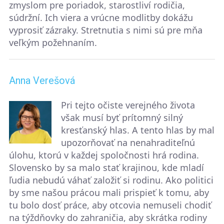
zmyslom pre poriadok, starostliví rodičia,
súdržní. Ich viera a vrúcne modlitby dokážu
vyprosiť zázraky. Stretnutia s nimi sú pre mňa
veľkým požehnaním.
Anna Verešová
Pri tejto očiste verejného života
však musí byť prítomný silný
kresťanský hlas. A tento hlas by mal
upozorňovať na nenahraditeľnú
úlohu, ktorú v každej spoločnosti hrá rodina.
Slovensko by sa malo stať krajinou, kde mladí
ľudia nebudú váhať založiť si rodinu. Ako politici
by sme našou prácou mali prispieť k tomu, aby
tu bolo dosť práce, aby otcovia nemuseli chodiť
na týždňovky do zahraničia, aby skrátka rodiny