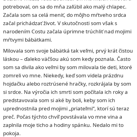
potreboval, on sa do mňa zaľúbil ako malý chlapec.
Začala som sa celá meniť, do môjho mŕtveho srdca
začal prichádzať život. V skutočnosti som však s
narodením Costu začala úprimne trúchliť nad mojimi
mŕtvymi bábätkami.
Milovala som svoje bábätká tak veľmi, prvý krát čistou
láskou – ďaleko väčšou akú som kedy poznala. Často
som sa divila ako veľmi by som milovala tie deti, ktoré
zomreli vo mne. Niekedy, keď som videla prázdnu
hojdačku alebo roztrúsené hračky, rozkrájala by som
si srdce. Na výročia ich smrti som počítala ich roky a
predstavovala som si aké by boli, keby som ich
uprednostnila pred mojimi „priateľmi“, ktorí sú teraz
preč. Počas týchto chvíľ povstávala vo mne vina a
zaplnila moje ticho a hodiny spánku. Nedalo mi to
pokoja.