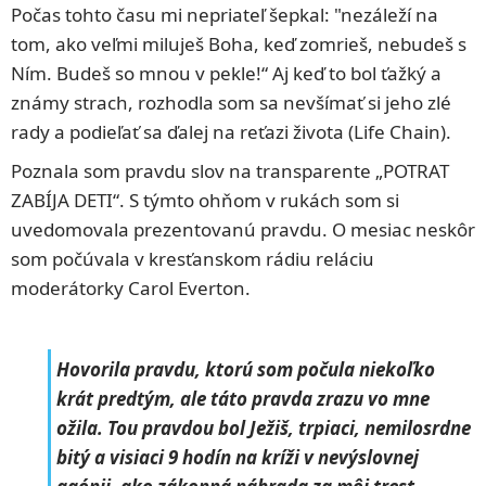
Počas tohto času mi nepriateľ šepkal: "nezáleží na
tom, ako veľmi miluješ Boha, keď zomrieš, nebudeš s
Ním. Budeš so mnou v pekle!“ Aj keď to bol ťažký a
známy strach, rozhodla som sa nevšímať si jeho zlé
rady a podieľať sa ďalej na reťazi života (Life Chain).
Poznala som pravdu slov na transparente „POTRAT
ZABÍJA DETI“. S týmto ohňom v rukách som si
uvedomovala prezentovanú pravdu. O mesiac neskôr
som počúvala v kresťanskom rádiu reláciu
moderátorky Carol Everton.
Hovorila pravdu, ktorú som počula niekoľko
krát predtým, ale táto pravda zrazu vo mne
ožila. Tou pravdou bol Ježiš, trpiaci, nemilosrdne
bitý a visiaci 9 hodín na kríži v nevýslovnej