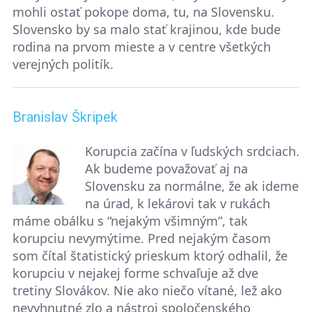
mohli ostať pokope doma, tu, na Slovensku.
Slovensko by sa malo stať krajinou, kde bude
rodina na prvom mieste a v centre všetkých
verejných politík.
Branislav Škripek
Korupcia začína v ľudských srdciach.
Ak budeme považovať aj na
Slovensku za normálne, že ak ideme
na úrad, k lekárovi tak v rukách
máme obálku s “nejakým všimným”, tak
korupciu nevymýtime. Pred nejakým časom
som čítal štatistický prieskum ktorý odhalil, že
korupciu v nejakej forme schvaľuje až dve
tretiny Slovákov. Nie ako niečo vítané, lež ako
nevyhnutné zlo a nástroj spoločenského