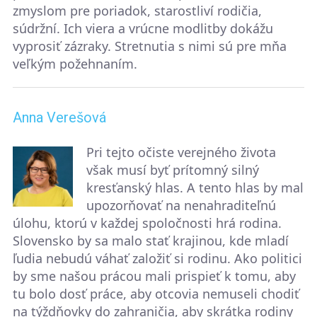
zmyslom pre poriadok, starostliví rodičia,
súdržní. Ich viera a vrúcne modlitby dokážu
vyprosiť zázraky. Stretnutia s nimi sú pre mňa
veľkým požehnaním.
Anna Verešová
Pri tejto očiste verejného života
však musí byť prítomný silný
kresťanský hlas. A tento hlas by mal
upozorňovať na nenahraditeľnú
úlohu, ktorú v každej spoločnosti hrá rodina.
Slovensko by sa malo stať krajinou, kde mladí
ľudia nebudú váhať založiť si rodinu. Ako politici
by sme našou prácou mali prispieť k tomu, aby
tu bolo dosť práce, aby otcovia nemuseli chodiť
na týždňovky do zahraničia, aby skrátka rodiny