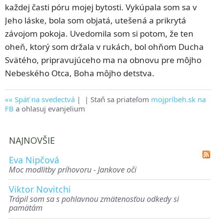
každej časti póru mojej bytosti. Vykúpala som sa v
Jeho láske, bola som objatá, utešená a prikrytá
závojom pokoja. Uvedomila som si potom, že ten
oheň, ktorý som držala v rukách, bol ohňom Ducha
Svätého, pripravujúceho ma na obnovu pre môjho
Nebeského Otca, Boha môjho detstva.
Späť na svedectvá
|
| Staň sa priateľom
mojpríbeh.sk na
FB
a ohlasuj evanjelium
NAJNOVŠIE
Eva Nipčová
Moc modlitby príhovoru - Jankove oči
Viktor Novitchi
Trápil som sa s pohlavnou zmätenosťou odkedy si
pamätám