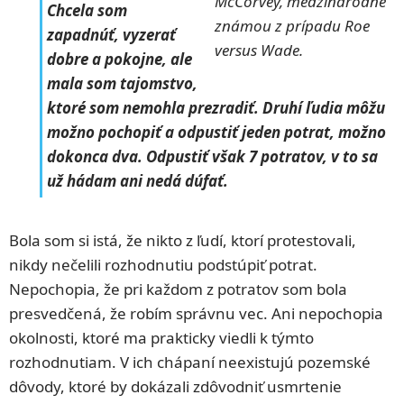
McCorvey, medzinárodne
Chcela som
známou z prípadu Roe
zapadnúť, vyzerať
versus Wade.
dobre a pokojne, ale
mala som tajomstvo,
ktoré som nemohla prezradiť. Druhí ľudia môžu
možno pochopiť a odpustiť jeden potrat, možno
dokonca dva. Odpustiť však 7 potratov, v to sa
už hádam ani nedá dúfať.
Bola som si istá, že nikto z ľudí, ktorí protestovali,
nikdy nečelili rozhodnutiu podstúpiť potrat.
Nepochopia, že pri každom z potratov som bola
presvedčená, že robím správnu vec. Ani nepochopia
okolnosti, ktoré ma prakticky viedli k týmto
rozhodnutiam. V ich chápaní neexistujú pozemské
dôvody, ktoré by dokázali zdôvodniť usmrtenie