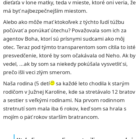
dieťaťa v lone matky, teda v mieste, ktoré oni veria, že
má byť najbezpečnejším miestom.
Alebo ako môže mať ktokoľvek z týchto ľudí túžbu
počúvať a ponúkať útechu? Považovala som ich za
agentov Boha, ktorí sú prísnymi sudcami ako môj
otec. Teraz pod týmto transparentom som cítila to isté
presvedčenie, ktoré by som očakávala od Neho. Ak by
vedel, ...ak by som sa niekedy pokúšala vysvetliť si,
prečo išli veci zlým smerom.
Naša rodina (5 detí
sa každé leto chodila k starým
rodičom v Južnej Karolíne, kde sa stretávalo 12 bratov
a sestier s veľkými rodinami. Na prvom rodinnom
stretnutí som mala iba 6 rokov, keď som sa hrala s
mojím o päť rokov starším bratrancom.