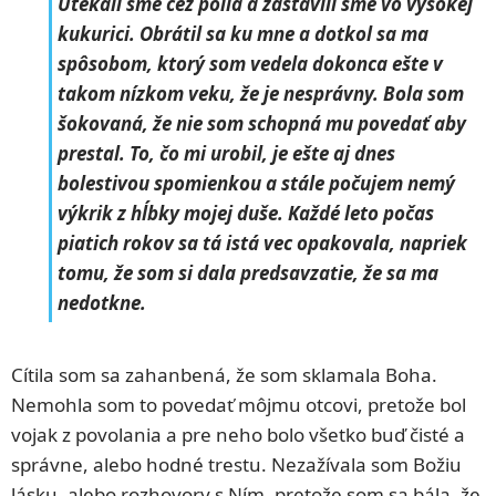
Utekali sme cez polia a zastavili sme vo vysokej
kukurici. Obrátil sa ku mne a dotkol sa ma
spôsobom, ktorý som vedela dokonca ešte v
takom nízkom veku, že je nesprávny. Bola som
šokovaná, že nie som schopná mu povedať aby
prestal. To, čo mi urobil, je ešte aj dnes
bolestivou spomienkou a stále počujem nemý
výkrik z hĺbky mojej duše. Každé leto počas
piatich rokov sa tá istá vec opakovala, napriek
tomu, že som si dala predsavzatie, že sa ma
nedotkne.
Cítila som sa zahanbená, že som sklamala Boha.
Nemohla som to povedať môjmu otcovi, pretože bol
vojak z povolania a pre neho bolo všetko buď čisté a
správne, alebo hodné trestu. Nezažívala som Božiu
lásku, alebo rozhovory s Ním, pretože som sa bála, že