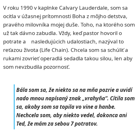
V roku 1990 v kaplnke Calvary Lauderdale, som sa
ocitla v úžasnej prítomnosti Boha z môjho detstva,
pravého milovníka mojej duše. Toho, na ktorého som
už tak dávno zabudla. Vždy, keď pastor hovoril o
potrate a nasledujúcich udalostiach, nazýval to
reťazou života (Life Chain). Chcela som sa schúliť a
rukami zovrieť operadlá sedadla takou silou, len aby
som nevzbudila pozornosť.
Bála som sa, že niekto sa na mňa pozrie a uvidí
nado mnou napísaný znak „vrahyňa“. Cítila som
sa, akoby som sa topila vo vine a hanbe.
Nechcela som, aby niekto vedel, dokonca ani
Ted, že mám za sebou 7 potratov.