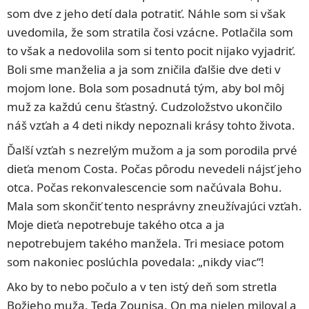
som dve z jeho detí dala potratiť. Náhle som si však
uvedomila, že som stratila čosi vzácne. Potlačila som
to však a nedovolila som si tento pocit nijako vyjadriť.
Boli sme manželia a ja som zničila ďalšie dve deti v
mojom lone. Bola som posadnutá tým, aby bol môj
muž za každú cenu šťastný. Cudzoložstvo ukončilo
náš vzťah a 4 deti nikdy nepoznali krásy tohto života.
Ďalší vzťah s nezrelým mužom a ja som porodila prvé
dieťa menom Costa. Počas pôrodu nevedeli nájsť jeho
otca. Počas rekonvalescencie som načúvala Bohu.
Mala som skončiť tento nesprávny zneužívajúci vzťah.
Moje dieťa nepotrebuje takého otca a ja
nepotrebujem takého manžela. Tri mesiace potom
som nakoniec poslúchla povedala: „nikdy viac“!
Ako by to nebo počulo a v ten istý deň som stretla
Božieho muža, Teda Zounisa. On ma nielen miloval a