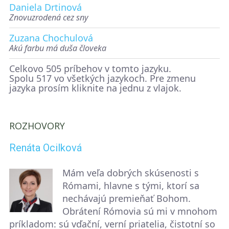
Daniela Drtinová
Znovuzrodená cez sny
Zuzana Chochulová
Akú farbu má duša človeka
Celkovo 505 príbehov v tomto jazyku.
Spolu 517 vo všetkých jazykoch. Pre zmenu
jazyka prosím kliknite na jednu z vlajok.
ROZHOVORY
Renáta Ocilková
Mám veľa dobrých skúsenosti s
Rómami, hlavne s tými, ktorí sa
nechávajú premieňať Bohom.
Obrátení Rómovia sú mi v mnohom
príkladom: sú vďační, verní priatelia, čistotní so