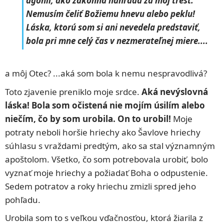
agónii, ako zákonná náhrada za môj trest.
Nemusím čeliť Božiemu hnevu alebo peklu!
Láska, ktorú som si ani nevedela predstaviť,
bola pri mne celý čas v nezmerateľnej miere....
a môj Otec? ...aká som bola k nemu nespravodlivá?
Toto zjavenie preniklo moje srdce.
Aká nevýslovná
láska! Bola som očistená nie mojím úsilím alebo
niečím, čo by som urobila. On to urobil!
Moje
potraty neboli horšie hriechy ako Šavlove hriechy
súhlasu s vraždami predtým, ako sa stal významným
apoštolom. Všetko, čo som potrebovala urobiť, bolo
vyznať moje hriechy a požiadať Boha o odpustenie.
Sedem potratov a roky hriechu zmizli spred jeho
pohľadu.
Urobila som to s veľkou vďačnosťou, ktorá žiarila z