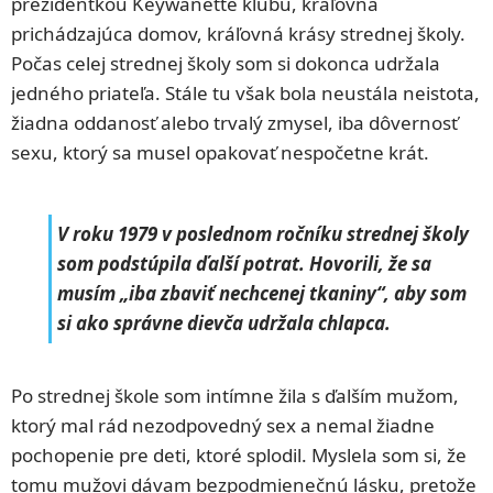
prezidentkou Keywanette klubu, kráľovná
prichádzajúca domov, kráľovná krásy strednej školy.
Počas celej strednej školy som si dokonca udržala
jedného priateľa. Stále tu však bola neustála neistota,
žiadna oddanosť alebo trvalý zmysel, iba dôvernosť
sexu, ktorý sa musel opakovať nespočetne krát.
V roku 1979 v poslednom ročníku strednej školy
som podstúpila ďalší potrat. Hovorili, že sa
musím „iba zbaviť nechcenej tkaniny“, aby som
si ako správne dievča udržala chlapca.
Po strednej škole som intímne žila s ďalším mužom,
ktorý mal rád nezodpovedný sex a nemal žiadne
pochopenie pre deti, ktoré splodil. Myslela som si, že
tomu mužovi dávam bezpodmienečnú lásku, pretože