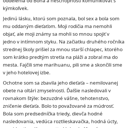
oddelenia od Boha a neschopnosti komunikovať s
kýmkoľvek.
Jedinú lásku, ktorú som poznala, bol sex a bola som
mu oddaným dieťaťom. Moji rodičia ma nemohli
objať, ale moji známy sa mohli so mnou spojiť v
jedno v intímnom styku. Na začiatku druhého ročníka
strednej školy prišiel za mnou starší chlapec, ktorého
som krátko predtým stretla na pláži a zobral ma do
mesta. Fajčili sme marihuanu, pili sme a skončili sme
v jeho hotelovej izbe.
Ochotne som sa zbavila jeho dieťaťa – nemilovanej
obete na oltári zmyselnosti. Ďalšie nasledovali v
rovnakom štýle: bezuzdné vášne, tehotenstvo,
zničenie dieťaťa. Bolo to považované za múdrosť.
Bola som predsedníčka triedy, dievča hodné
nasledovania, vedúca roztlieskavačka, hodná úcty,