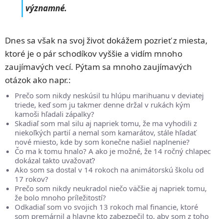
významné.
Dnes sa však na svoj život dokážem pozrieť z miesta,
ktoré je o pár schodíkov vyššie a vidím mnoho
zaujímavých vecí. Pýtam sa mnoho zaujímavých
otázok ako napr.:
Prečo som nikdy neskúsil tu hlúpu marihuanu v deviatej
triede, keď som ju takmer denne držal v rukách kým
kamoši hľadali zápalky?
Skadiaľ som mal silu aj napriek tomu, že ma vyhodili z
niekoľkých partií a nemal som kamarátov, stále hľadať
nové miesto, kde by som konečne našiel naplnenie?
Čo ma k tomu hnalo? A ako je možné, že 14 ročný chlapec
dokázal takto uvažovať?
Ako som sa dostal v 14 rokoch na animátorskú školu od
17 rokov?
Prečo som nikdy neukradol niečo väčšie aj napriek tomu,
že bolo mnoho príležitostí?
Odkadiaľ som vo svojich 13 rokoch mal financie, ktoré
som premárnil a hlavne kto zabezpečil to, aby som z toho