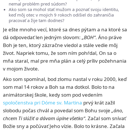
nemal problém pred súdom?
Ako som sa mohol stať mužom a poznať svoju identitu,
keď môj otec v mojich 9 rokoch odišiel do zahraničia
pracovať a žije tam dodnes?
Je ešte mnoho vecí, ktoré sa dnes pýtam a na ktoré sa
dá odpovedať len jedným slovom:
„BOH“
. Áno práve
Boh je ten, ktorý zázračne viedol a stále vedie môj
život. Napriek tomu, že som ním pohŕdal, On sa o
mňa staral, mal pre mňa plán a celý príliv požehnania
v mojom živote.
Ako som spomínal, bod zlomu nastal v roku 2000, keď
som mal 14 rokov a Boh sa ma dotkol. Bolo to na
animátorskej škole, kedy som pod vedením
spoločenstva pri Dóme sv. Martina
prvý krát zažil
slobodu počas chvál a povedal som Bohu svoje
„áno,
chcem Ti slúžiť a dávam úplne všetko“
. Začal som snívať
Božie sny a počúvať Jeho vízie. Bolo to krásne. Začala