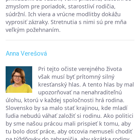
zmyslom pre poriadok, starostliví rodičia,
súdržní. Ich viera a vrúcne modlitby dokážu
vyprosiť zázraky. Stretnutia s nimi sú pre mňa
veľkým požehnaním.
Anna Verešová
Pri tejto očiste verejného života
však musí byť prítomný silný
kresťanský hlas. A tento hlas by mal
upozorňovať na nenahraditeľnú
úlohu, ktorú v každej spoločnosti hrá rodina.
Slovensko by sa malo stať krajinou, kde mladí
ľudia nebudú váhať založiť si rodinu. Ako politici
by sme našou prácou mali prispieť k tomu, aby
tu bolo dosť práce, aby otcovia nemuseli chodiť
na týždňovky do zahraničia, aby skrátka rodiny