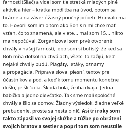
farnosti (Sliač) a videl som tie stretká mladých plné
aktivít a hier – krátka modlitba na úvod, potom sa
hráme a na záver úžasný poučný príbeh. Hnevalo ma
to. Hovoril som im o tom ako Boh s nimi chce mať
vzťah, čo to znamená, ale viete... mal som 15... nikto
ma nepočúval. Zorganizoval som prvé otvorené
chvály v našej farnosti, lebo som si bol istý, že keď sa
Boh mňa dotkol na chválach, všetci to zažijú, keď
nejaké chvály budú. Plagáty, letáky, oznamy
a propagácia. Príprava slova, piesní, textov pre
účastníkov a pod. a keď k tomu momentu konečne
došlo, prišli ľudia. Škoda bola, že iba dvaja. Jedna
babička a jedno dievčatko. Tak sme mali spoločné
chvály a išlo sa domov. Žiadny výsledok, žiadne veľké
prebudenie, proste sa nestalo nič.
Asi tri roky som
takto zápasil vo svojej službe a túžbe po obrátení
svojich bratov a sestier a popri tom som neustále