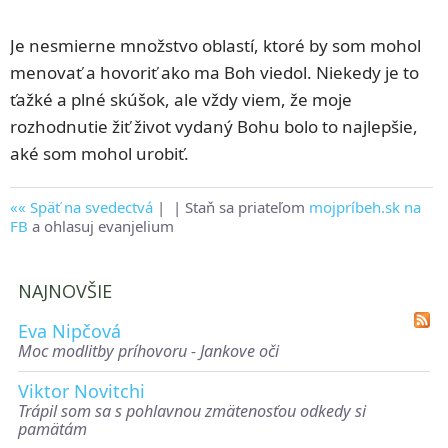
Je nesmierne množstvo oblastí, ktoré by som mohol
menovať a hovoriť ako ma Boh viedol. Niekedy je to
ťažké a plné skúšok, ale vždy viem, že moje
rozhodnutie žiť život vydaný Bohu bolo to najlepšie,
aké som mohol urobiť.
Späť na svedectvá
|
| Staň sa priateľom
mojpríbeh.sk na
FB
a ohlasuj evanjelium
NAJNOVŠIE
Eva Nipčová
Moc modlitby príhovoru - Jankove oči
Viktor Novitchi
Trápil som sa s pohlavnou zmätenosťou odkedy si
pamätám