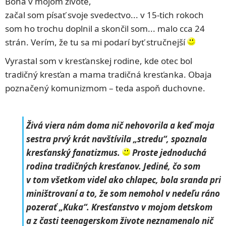
Boha v mojom živote,
začal som písať svoje svedectvo... v 15-tich rokoch
som ho trochu doplnil a skončil som... malo cca 24
strán. Verím, že tu sa mi podarí byť stručnejší
Vyrastal som v kresťanskej rodine, kde otec bol
tradičný kresťan a mama tradičná kresťanka. Obaja
poznačený komunizmom – teda aspoň duchovne.
Živá viera nám doma nič nehovorila a keď moja
sestra prvý krát navštívila „stredu“, spoznala
kresťanský fanatizmus.
Proste jednoduchá
rodina tradičných kresťanov. Jediné, čo som
v tom všetkom videl ako chlapec, bola sranda pri
miništrovaní a to, že som nemohol v nedeľu ráno
pozerať „Kuka“. Kresťanstvo v mojom detskom
a z časti teenagerskom živote neznamenalo nič