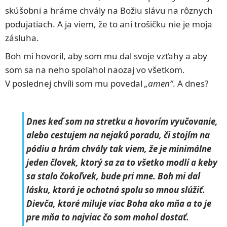
skúšobni a hráme chvály na Božiu slávu na rôznych
podujatiach. A ja viem, že to ani trošičku nie je moja
zásluha.
Boh mi hovoril, aby som mu dal svoje vzťahy a aby
som sa na neho spoľahol naozaj vo všetkom.
V poslednej chvíli som mu povedal
„amen“
. A dnes?
Dnes keď som na stretku a hovorím vyučovanie,
alebo cestujem na nejakú poradu, či stojím na
pódiu a hrám chvály tak viem, že je minimálne
jeden človek, ktorý sa za to všetko modlí a keby
sa stalo čokoľvek, bude pri mne. Boh mi dal
lásku, ktorá je ochotná spolu so mnou slúžiť.
Dievča, ktoré miluje viac Boha ako mňa a to je
pre mňa to najviac čo som mohol dostať.