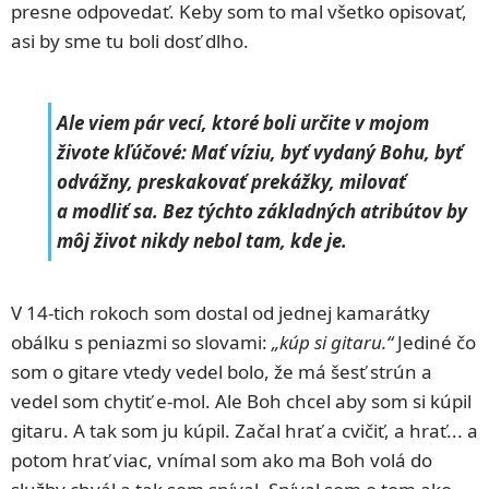
presne odpovedať. Keby som to mal všetko opisovať,
asi by sme tu boli dosť dlho.
Ale viem pár vecí, ktoré boli určite v mojom
živote kľúčové: Mať víziu, byť vydaný Bohu, byť
odvážny, preskakovať prekážky, milovať
a modliť sa. Bez týchto základných atribútov by
môj život nikdy nebol tam, kde je.
V 14-tich rokoch som dostal od jednej kamarátky
obálku s peniazmi so slovami:
„kúp si gitaru.“
Jediné čo
som o gitare vtedy vedel bolo, že má šesť strún a
vedel som chytiť e-mol. Ale Boh chcel aby som si kúpil
gitaru. A tak som ju kúpil. Začal hrať a cvičiť, a hrať... a
potom hrať viac, vnímal som ako ma Boh volá do