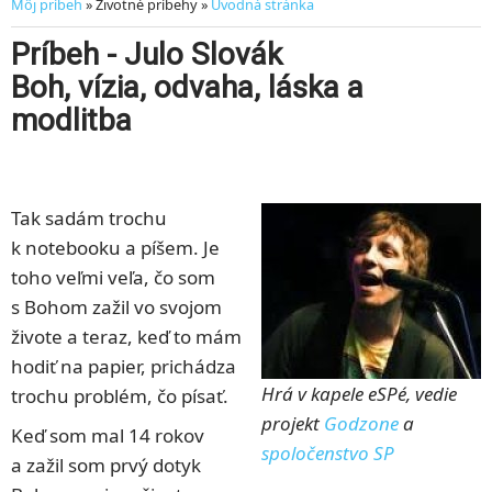
Môj príbeh
» Životné príbehy »
Úvodná stránka
Príbeh - Julo Slovák
Boh, vízia, odvaha, láska a
modlitba
Tak sadám trochu
k notebooku a píšem. Je
toho veľmi veľa, čo som
s Bohom zažil vo svojom
živote a teraz, keď to mám
hodiť na papier, prichádza
Hrá v kapele eSPé, vedie
trochu problém, čo písať.
projekt
Godzone
a
Keď som mal 14 rokov
spoločenstvo SP
a zažil som prvý dotyk