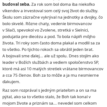
budoval seba.
Za rok som bol doma iba niekoľko
víkendov a investoval som celý svoj život do služby.
Školu som zázračne vykrýval na jednotky a dvojky, čo
bolo skvelé. Rôzne chaty, vedenie birmovancov
v Sliači, spevokol vo Zvolene, stretká v Sielnici,
podujatia pre diecézu a pod. To bola náplň môjho
života. Tri roky som často doma plakal a modlil sa za
to všetko. Po týchto rokoch sa obrátil jeden brat.
A bojovali sme ďalej... ale už spolu. Dnes stojím ako
leader v Božích službách a vediem spoločenstvo SP,
ktoré má asi 10 malých stretiek vrátane birmovancov
a cca 75 členov. Boh za to môže a ja mu nesmierne
ďakujem.
Raz som rozprával s jedným priateľom a on sa ma
pýtal, ako sa to všetko stalo, že Boh tak konal v
mojom živote a priznám sa... nevedel som celkom