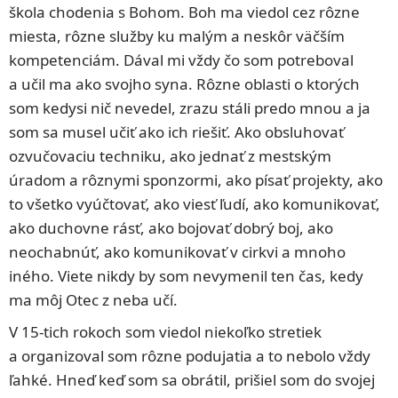
škola chodenia s Bohom. Boh ma viedol cez rôzne
miesta, rôzne služby ku malým a neskôr väčším
kompetenciám. Dával mi vždy čo som potreboval
a učil ma ako svojho syna. Rôzne oblasti o ktorých
som kedysi nič nevedel, zrazu stáli predo mnou a ja
som sa musel učiť ako ich riešiť. Ako obsluhovať
ozvučovaciu techniku, ako jednať z mestským
úradom a rôznymi sponzormi, ako písať projekty, ako
to všetko vyúčtovať, ako viesť ľudí, ako komunikovať,
ako duchovne rásť, ako bojovať dobrý boj, ako
neochabnúť, ako komunikovať v cirkvi a mnoho
iného. Viete nikdy by som nevymenil ten čas, kedy
ma môj Otec z neba učí.
V 15-tich rokoch som viedol niekoľko stretiek
a organizoval som rôzne podujatia a to nebolo vždy
ľahké. Hneď keď som sa obrátil, prišiel som do svojej