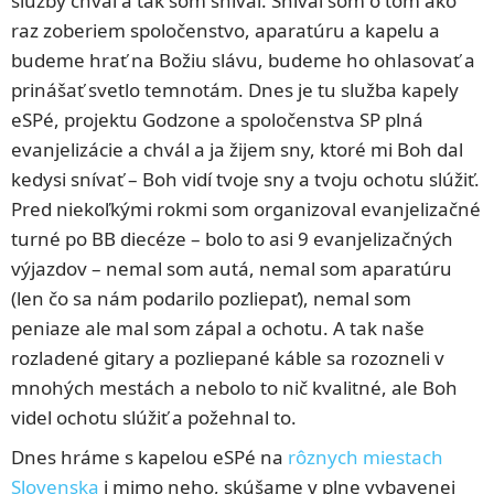
služby chvál a tak som sníval. Sníval som o tom ako
raz zoberiem spoločenstvo, aparatúru a kapelu a
budeme hrať na Božiu slávu, budeme ho ohlasovať a
prinášať svetlo temnotám. Dnes je tu služba kapely
eSPé, projektu Godzone a spoločenstva SP plná
evanjelizácie a chvál a ja žijem sny, ktoré mi Boh dal
kedysi snívať – Boh vidí tvoje sny a tvoju ochotu slúžiť.
Pred niekoľkými rokmi som organizoval evanjelizačné
turné po BB diecéze – bolo to asi 9 evanjelizačných
výjazdov – nemal som autá, nemal som aparatúru
(len čo sa nám podarilo pozliepať), nemal som
peniaze ale mal som zápal a ochotu. A tak naše
rozladené gitary a pozliepané káble sa rozozneli v
mnohých mestách a nebolo to nič kvalitné, ale Boh
videl ochotu slúžiť a požehnal to.
Dnes hráme s kapelou eSPé na
rôznych miestach
Slovenska
i mimo neho, skúšame v plne vybavenej