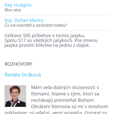
Kay Hudgins
Moc otca
Ing. Dušan Macko
Čo vie rozvrátiť a zachrániť rodinu?
Celkovo 505 príbehov v tomto jazyku.
Spolu 517 vo všetkých jazykoch. Pre zmenu
jazyka prosím kliknite na jednu z vlajok.
ROZHOVORY
Renáta Ocilková
Mám veľa dobrých skúsenosti s
Rómami, hlavne s tými, ktorí sa
nechávajú premieňať Bohom.
Obrátení Rómovia sú mi v mnohom
príkladom: sú vďační, verní priatelia, čistotní so