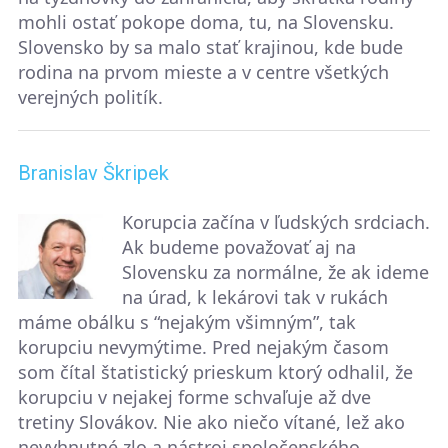
mohli ostať pokope doma, tu, na Slovensku.
Slovensko by sa malo stať krajinou, kde bude
rodina na prvom mieste a v centre všetkých
verejných politík.
Branislav Škripek
Korupcia začína v ľudských srdciach.
Ak budeme považovať aj na
Slovensku za normálne, že ak ideme
na úrad, k lekárovi tak v rukách
máme obálku s “nejakým všimným”, tak
korupciu nevymýtime. Pred nejakým časom
som čítal štatistický prieskum ktorý odhalil, že
korupciu v nejakej forme schvaľuje až dve
tretiny Slovákov. Nie ako niečo vítané, lež ako
nevyhnutné zlo a nástroj spoločenského