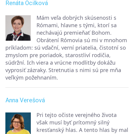
Renáta Ocilková
Mám veľa dobrých skúsenosti s
Rómami, hlavne s tými, ktorí sa
nechávajú premieňať Bohom.
Obrátení Rómovia sú mi v mnohom
príkladom: sú vďační, verní priatelia, čistotní so
zmyslom pre poriadok, starostliví rodičia,
súdržní. Ich viera a vrúcne modlitby dokážu
vyprosiť zázraky. Stretnutia s nimi sú pre mňa
veľkým požehnaním.
Anna Verešová
Pri tejto očiste verejného života
však musí byť prítomný silný
kresťanský hlas. A tento hlas by mal