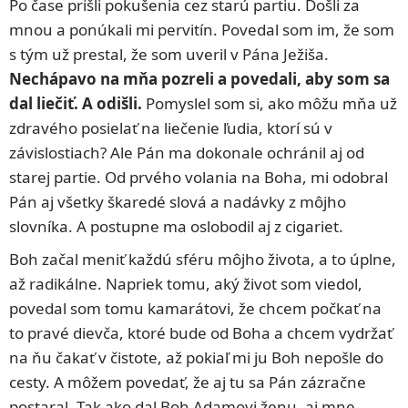
Po čase prišli pokušenia cez starú partiu. Došli za
mnou a ponúkali mi pervitín. Povedal som im, že som
s tým už prestal, že som uveril v Pána Ježiša.
Nechápavo na mňa pozreli a povedali, aby som sa
dal liečiť. A odišli.
Pomyslel som si, ako môžu mňa už
zdravého posielať na liečenie ľudia, ktorí sú v
závislostiach? Ale Pán ma dokonale ochránil aj od
starej partie. Od prvého volania na Boha, mi odobral
Pán aj všetky škaredé slová a nadávky z môjho
slovníka. A postupne ma oslobodil aj z cigariet.
Boh začal meniť každú sféru môjho života, a to úplne,
až radikálne. Napriek tomu, aký život som viedol,
povedal som tomu kamarátovi, že chcem počkať na
to pravé dievča, ktoré bude od Boha a chcem vydržať
na ňu čakať v čistote, až pokiaľ mi ju Boh nepošle do
cesty. A môžem povedať, že aj tu sa Pán zázračne
postaral. Tak ako dal Boh Adamovi ženu, aj mne