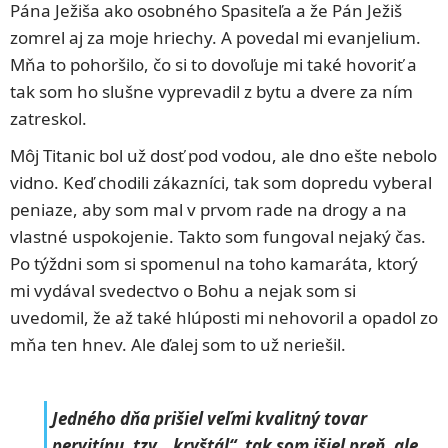
Pána Ježiša ako osobného Spasiteľa a že Pán Ježiš
zomrel aj za moje hriechy. A povedal mi evanjelium.
Mňa to pohoršilo, čo si to dovoľuje mi také hovoriť a
tak som ho slušne vyprevadil z bytu a dvere za ním
zatreskol.
Môj Titanic bol už dosť pod vodou, ale dno ešte nebolo
vidno. Keď chodili zákazníci, tak som dopredu vyberal
peniaze, aby som mal v prvom rade na drogy a na
vlastné uspokojenie. Takto som fungoval nejaký čas.
Po týždni som si spomenul na toho kamaráta, ktorý
mi vydával svedectvo o Bohu a nejak som si
uvedomil, že až také hlúposti mi nehovoril a opadol zo
mňa ten hnev. Ale ďalej som to už neriešil.
Jedného dňa prišiel veľmi kvalitný tovar
pervitínu, tzv. „kryštál“, tak som išiel preň, ale