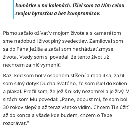
komôrke a na kolenách. Išiel som za Ním celou
svojou bytosťou a bez kompromisov.
Písmo začalo ožívať v mojom živote a s kamarátom
sme nadobudli život plný svedectiev. Zamiloval som
sa do Pána Ježiša a začal som nachádzať zmysel
života. Vtedy som si povedal, že tento život už
nechcem za nič vymeniť.
Raz, keď som bol v osobnom stíšení a modlil sa, zažil
som silný dotyk Ducha Svätého, že som išiel do kolien
a plakal. Prežil som, že Ježiš nikdy nezomrel a je živý. V
slzách som Mu povedal: „Pane, odpusť mi, že som bol
30 rokov slepý a až teraz všetko vidím. Chcem Ti slúžiť
až do konca a všade kde budem, chcem o Tebe
rozprávať."