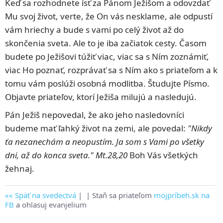
Keď sa rozhodnete ísť za Pánom Ježišom a odovzdať
Mu svoj život, verte, že On vás nesklame, ale odpustí
vám hriechy a bude s vami po celý život až do
skončenia sveta. Ale to je iba začiatok cesty. Časom
budete po Ježišovi túžiť viac, viac sa s Ním zoznámiť,
viac Ho poznať, rozprávať sa s Ním ako s priateľom a k
tomu vám poslúži osobná modlitba. Študujte Písmo.
Objavte priateľov, ktorí Ježiša milujú a nasledujú.
Pán Ježiš nepovedal, že ako jeho nasledovníci
budeme mať ľahký život na zemi, ale povedal:
"Nikdy
ťa nezanechám a neopustím. Ja som s Vami po všetky
dni, až do konca sveta." Mt.28,20
Boh Vás všetkých
žehnaj.
Späť na svedectvá
|
| Staň sa priateľom
mojpríbeh.sk na
FB
a ohlasuj evanjelium