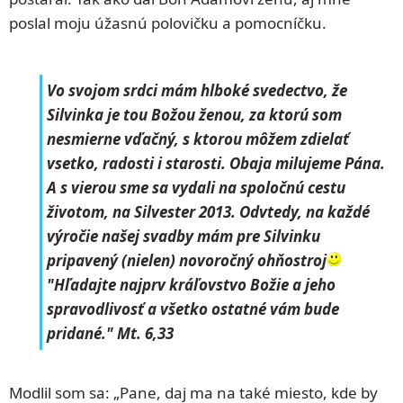
poslal moju úžasnú polovičku a pomocníčku.
Vo svojom srdci mám hlboké svedectvo, že
Silvinka je tou Božou ženou, za ktorú som
nesmierne vďačný, s ktorou môžem zdielať
vsetko, radosti i starosti. Obaja milujeme Pána.
A s vierou sme sa vydali na spoločnú cestu
životom, na Silvester 2013. Odvtedy, na každé
výročie našej svadby mám pre Silvinku
pripavený (nielen) novoročný ohňostroj
"Hľadajte najprv kráľovstvo Božie a jeho
spravodlivosť a všetko ostatné vám bude
pridané." Mt. 6,33
Modlil som sa: „Pane, daj ma na také miesto, kde by