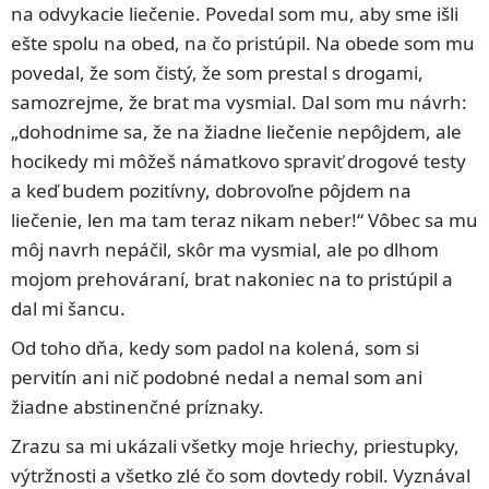
na odvykacie liečenie. Povedal som mu, aby sme išli
ešte spolu na obed, na čo pristúpil. Na obede som mu
povedal, že som čistý, že som prestal s drogami,
samozrejme, že brat ma vysmial. Dal som mu návrh:
„dohodnime sa, že na žiadne liečenie nepôjdem, ale
hocikedy mi môžeš námatkovo spraviť drogové testy
a keď budem pozitívny, dobrovoľne pôjdem na
liečenie, len ma tam teraz nikam neber!“ Vôbec sa mu
môj navrh nepáčil, skôr ma vysmial, ale po dlhom
mojom prehováraní, brat nakoniec na to pristúpil a
dal mi šancu.
Od toho dňa, kedy som padol na kolená, som si
pervitín ani nič podobné nedal a nemal som ani
žiadne abstinenčné príznaky.
Zrazu sa mi ukázali všetky moje hriechy, priestupky,
výtržnosti a všetko zlé čo som dovtedy robil. Vyznával