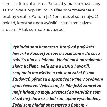
som ich, ľutoval a prosil Pána, aby ma zachoval, aby
sa zmiloval a odpustil mi. Našiel som zmierenie a
osobný vzťah s Pánom Ježišom, našiel som najväčší
poklad, ktorý sa nedá vyčísliť. Uveril som celým
srdcom. A tak som sa znovuzrodil.
Vyhľadal som kamaráta, ktorý mi prvý krát
hovoril o Pánovi Ježišovi a začal som veľa času
tráviť s ním a s Pánom. Viedol ma k poznávaniu
Slova Božieho. Veľa sme o BOHU hovorili,
zaujímalo ma všetko a tak som začal Písmo
študovať, pýtať sa a spoznávať Pána v osobnom
spoločenstve. Vedel som, že Pán Ježiš zomrel za
moje hriechy a moju závislosť na pervitíne som
zložil na Jeho kríž a bol som úplne vyslobodený.
Začal som hladať obecenstvo s Bohom v