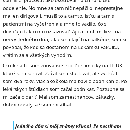
som išiel pracovať ako ošetrovaľ na chirurgické
oddelenie. No mne sa tam nič nepáčilo, neprestajne
ma len dirigovali, musíš to a tamto, ísť tu a tam s
pacientmi na vyšetrenia a mne to vadilo, čo si
dovoľujú takto mi rozkazovať. Aj pacienti mi liezli na
nervy. Jedného dňa, ako som fajčil na balkóne, som si
povedal, že keď sa dostanem na Lekársku Fakultu,
vrátim sa a všetkých vyhodím.
O rok na to som znova išiel robiť prijímačky na LF UK,
ktoré som spravil. Začal som študovať, ale vydržal
som dva roky. Viac ako škola ma bavilo podnikanie. Po
lekárskych štúdiach som začal podnikať. Postupne sa
mi začalo dariť. Mal som zamestnancov, zákazky,
dobré obraty, až som nestíhal.
Jedného dňa si môj známy všimol, že nestíham