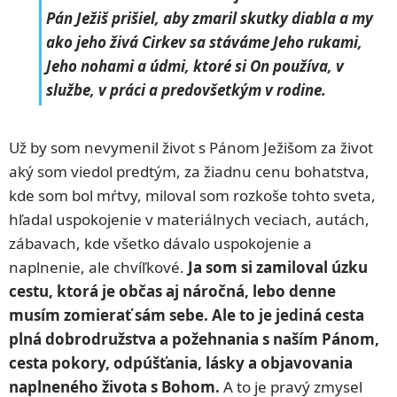
Pán Ježiš prišiel, aby zmaril skutky diabla a my
ako jeho živá Cirkev sa stáváme Jeho rukami,
Jeho nohami a údmi, ktoré si On používa, v
službe, v práci a predovšetkým v rodine.
Už by som nevymenil život s Pánom Ježišom za život
aký som viedol predtým, za žiadnu cenu bohatstva,
kde som bol mŕtvy, miloval som rozkoše tohto sveta,
hľadal uspokojenie v materiálnych veciach, autách,
zábavach, kde všetko dávalo uspokojenie a
naplnenie, ale chvíľkové.
Ja som si zamiloval úzku
cestu, ktorá je občas aj náročná, lebo denne
musím zomierať sám sebe. Ale to je jediná cesta
plná dobrodružstva a požehnania s naším Pánom,
cesta pokory, odpúšťania, lásky a objavovania
naplneného života s Bohom.
A to je pravý zmysel