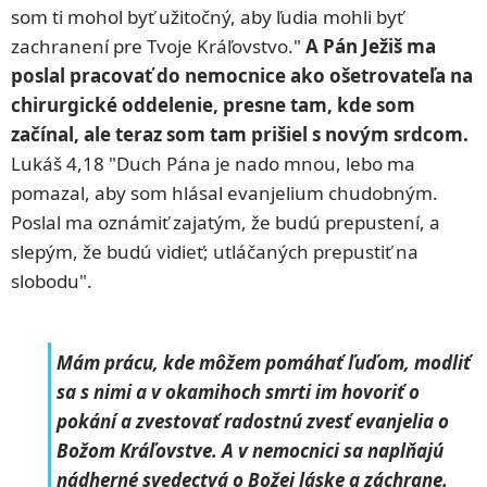
som ti mohol byť užitočný, aby ľudia mohli byť
zachranení pre Tvoje Kráľovstvo."
A Pán Ježiš ma
poslal pracovať do nemocnice ako ošetrovateľa na
chirurgické oddelenie, presne tam, kde som
začínal, ale teraz som tam prišiel s novým srdcom.
Lukáš 4,18 "Duch Pána je nado mnou, lebo ma
pomazal, aby som hlásal evanjelium chudobným.
Poslal ma oznámiť zajatým, že budú prepustení, a
slepým, že budú vidieť; utláčaných prepustiť na
slobodu".
Mám prácu, kde môžem pomáhať ľuďom, modliť
sa s nimi a v okamihoch smrti im hovoriť o
pokání a zvestovať radostnú zvesť evanjelia o
Božom Kráľovstve. A v nemocnici sa naplňajú
nádherné svedectvá o Božej láske a záchrane.