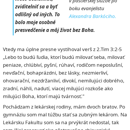
v pastierskej službe po
zviditelniť sa a byť
boku evanjelistu
odlišný od iných. To
Alexandra Barkóciho.
bolo moje osobné
presvedčenie a môj život bez Boha.
Vtedy ma úplne presne vystihoval verš z 2.Tim 3:2-5
„Lebo to budú ľudia, ktorí budú milovať seba, milovať
peniaze, chlúbiví, pyšní, rúhaví, rodičom neposlušní,
nevďační, bohaprázdni, bez lásky, nezmierliví,
ohovarační, nezdržanliví, divokí, nemilujúci dobrého,
zradní, náhli, nadutí, viacej milujúci rozkoše ako
milujúci Boha, ktorí majú tvárnosť."
Pochádzam z lekárskej rodiny, mám dvoch bratov. Po
gymnáziu som mal túžbu stať sa zubným lekárom. Na
Lekársku Fakultu som sa na prvýkrát nedostal, tak