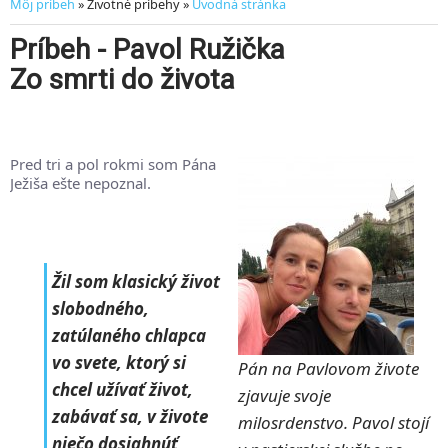
Môj príbeh
» Životné príbehy »
Úvodná stránka
Príbeh - Pavol Ružička
Zo smrti do života
Pred tri a pol rokmi som Pána
Ježiša ešte nepoznal.
Žil som klasický život
slobodného,
zatúlaného chlapca
vo svete, ktorý si
Pán na Pavlovom živote
chcel užívať život,
zjavuje svoje
zabávať sa, v živote
milosrdenstvo. Pavol stojí
niečo dosiahnúť,