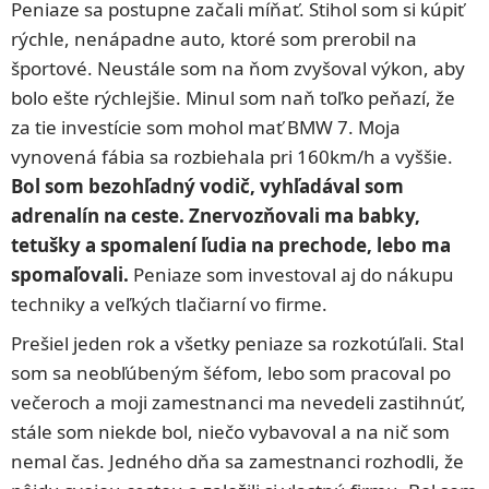
Peniaze sa postupne začali míňať. Stihol som si kúpiť
rýchle, nenápadne auto, ktoré som prerobil na
športové. Neustále som na ňom zvyšoval výkon, aby
bolo ešte rýchlejšie. Minul som naň toľko peňazí, že
za tie investície som mohol mať BMW 7. Moja
vynovená fábia sa rozbiehala pri 160km/h a vyššie.
Bol som bezohľadný vodič, vyhľadával som
adrenalín na ceste. Znervozňovali ma babky,
tetušky a spomalení ľudia na prechode, lebo ma
spomaľovali.
Peniaze som investoval aj do nákupu
techniky a veľkých tlačiarní vo firme.
Prešiel jeden rok a všetky peniaze sa rozkotúľali. Stal
som sa neobľúbeným šéfom, lebo som pracoval po
večeroch a moji zamestnanci ma nevedeli zastihnúť,
stále som niekde bol, niečo vybavoval a na nič som
nemal čas. Jedného dňa sa zamestnanci rozhodli, že