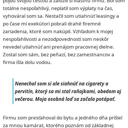
pôjdu svojou cestou a založili si vlastnú firmu. Bol som
totálne nespoľahlivý, neplatil som výplaty na čas,
vyhováral som sa. Nestačil som utiahnúť leasingy a
po čase mi exekútori pobrali drahé firemné
zariadenia, ktoré som nakúpil. Vzhľadom k mojej
nespoľahlivosti a nezodpovednosti som neskôr
nevedel utiahnúť ani prenájom pracovnej dielne.
Zostal som sám, bez peňazí, bez zamestnancov a
firma išla dolu vodou.
Nenechal som si ale siahnúť na cigarety a
pervitín, ktorý sa mi stal raňajkami, obedom aj
večerou. Moja osobná loď sa začala potápať.
Firmu som presťahoval do bytu a jedného dňa prišiel
za mnou kamárat, ktorého poznám od základnej