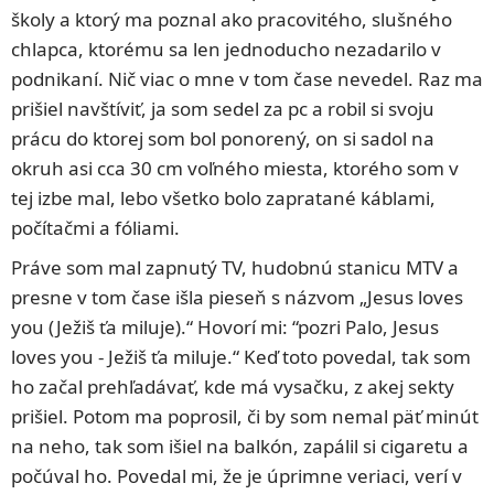
školy a ktorý ma poznal ako pracovitého, slušného
chlapca, ktorému sa len jednoducho nezadarilo v
podnikaní. Nič viac o mne v tom čase nevedel. Raz ma
prišiel navštíviť, ja som sedel za pc a robil si svoju
prácu do ktorej som bol ponorený, on si sadol na
okruh asi cca 30 cm voľného miesta, ktorého som v
tej izbe mal, lebo všetko bolo zapratané káblami,
počítačmi a fóliami.
Práve som mal zapnutý TV, hudobnú stanicu MTV a
presne v tom čase išla pieseň s názvom „Jesus loves
you (Ježiš ťa miluje).“ Hovorí mi: “pozri Palo, Jesus
loves you - Ježiš ťa miluje.“ Keď toto povedal, tak som
ho začal prehľadávať, kde má vysačku, z akej sekty
prišiel. Potom ma poprosil, či by som nemal päť minút
na neho, tak som išiel na balkón, zapálil si cigaretu a
počúval ho. Povedal mi, že je úprimne veriaci, verí v