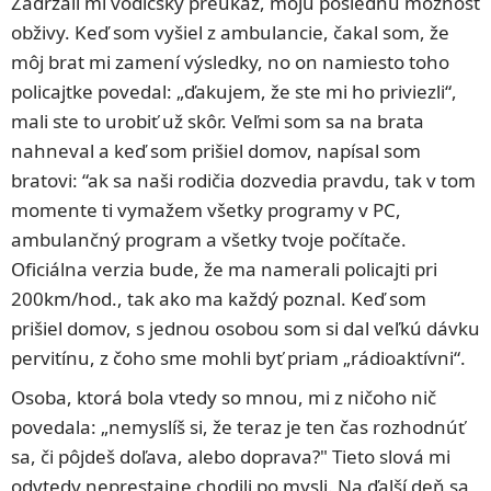
Zadržali mi vodičský preukaz, moju poslednú možnosť
obživy. Keď som vyšiel z ambulancie, čakal som, že
môj brat mi zamení výsledky, no on namiesto toho
policajtke povedal: „ďakujem, že ste mi ho priviezli“,
mali ste to urobiť už skôr. Veľmi som sa na brata
nahneval a keď som prišiel domov, napísal som
bratovi: “ak sa naši rodičia dozvedia pravdu, tak v tom
momente ti vymažem všetky programy v PC,
ambulančný program a všetky tvoje počítače.
Oficiálna verzia bude, že ma namerali policajti pri
200km/hod., tak ako ma každý poznal. Keď som
prišiel domov, s jednou osobou som si dal veľkú dávku
pervitínu, z čoho sme mohli byť priam „rádioaktívni“.
Osoba, ktorá bola vtedy so mnou, mi z ničoho nič
povedala: „nemyslíš si, že teraz je ten čas rozhodnúť
sa, či pôjdeš doľava, alebo doprava?" Tieto slová mi
odvtedy neprestajne chodili po mysli. Na ďalší deň sa