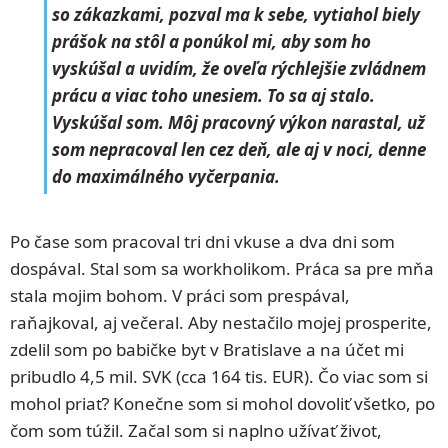
so zákazkami, pozval ma k sebe, vytiahol biely
prášok na stôl a ponúkol mi, aby som ho
vyskúšal a uvidím, že oveľa rýchlejšie zvládnem
prácu a viac toho unesiem. To sa aj stalo.
Vyskúšal som. Môj pracovný výkon narastal, už
som nepracoval len cez deň, ale aj v noci, denne
do maximálného vyčerpania.
Po čase som pracoval tri dni vkuse a dva dni som
dospával. Stal som sa workholikom. Práca sa pre mňa
stala mojim bohom. V práci som prespával,
raňajkoval, aj večeral. Aby nestačilo mojej prosperite,
zdelil som po babičke byt v Bratislave a na účet mi
pribudlo 4,5 mil. SVK (cca 164 tis. EUR). Čo viac som si
mohol priať? Konečne som si mohol dovoliť všetko, po
čom som túžil. Začal som si naplno užívať život,