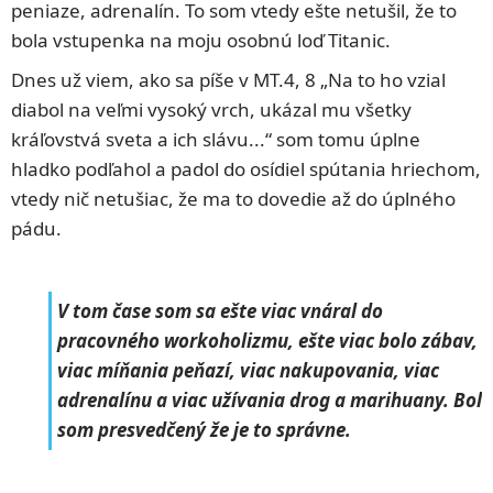
peniaze, adrenalín. To som vtedy ešte netušil, že to
bola vstupenka na moju osobnú loď Titanic.
Dnes už viem, ako sa píše v MT.4, 8 „Na to ho vzial
diabol na veľmi vysoký vrch, ukázal mu všetky
kráľovstvá sveta a ich slávu...“ som tomu úplne
hladko podľahol a padol do osídiel spútania hriechom,
vtedy nič netušiac, že ma to dovedie až do úplného
pádu.
V tom čase som sa ešte viac vnáral do
pracovného workoholizmu, ešte viac bolo zábav,
viac míňania peňazí, viac nakupovania, viac
adrenalínu a viac užívania drog a marihuany. Bol
som presvedčený že je to správne.