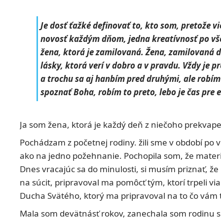
Je dosť ťažké definovať to, kto som, pretože v
novosť každým dňom, jedna kreatívnosť po vš
žena, ktorá je zamilovaná. Žena, zamilovaná 
lásky, ktorá verí v dobro a v pravdu. Vždy je 
a trochu sa aj hanbím pred druhými, ale robím
spoznať Boha, robím to preto, lebo je čas pre e
Ja som žena, ktorá je každý deň z niečoho prekvape
Pochádzam z početnej rodiny. žili sme v období po v
ako na jedno požehnanie. Pochopila som, že materiá
Dnes vracajúc sa do minulosti, si musím priznať, ž
na súcit, pripravoval ma pomôcť tým, ktorí trpeli via
Ducha Svätého, ktorý ma pripravoval na to čo vám 
Mala som devätnásť rokov, zanechala som rodinu s