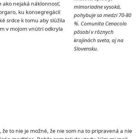
ie ako nejaká náklonnosť,
mimoriadne vysoká,
 Borgaro, ku konsegregácií
pohybuje sa medzi 70-80
ké srdce k tomu aby slúžila
%. Comunita Cenacolo
om v mojom vnútri odkryla
pôsobí v rôznych
krajinách sveta, aj na
Slovensku.
, že to nie je možné, že nie som na to pripravená a nie