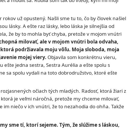
ieť a modliť sa. Robila som tak do vtedy, kým mi moji
rokov už opustený. Našli sme tu to, čo by človek našiel
 lásky. A ešte raz lásky, lebo láska je silnejšia od
la, že by to mohla byť chyba, pretože v mojom vnútri
chopná milovať, ale v mojom vnútri bola odvaha,
, ktorá podržiavala moju vôľu. Moja sloboda, moja
javenie mojej viery.
Objavila som konkrétnu vieru,
u ešte jedna sestra, Sestra Aurélia a ešte spolu s
sme sa spolu vydali na toto dobrodružstvo, ktoré ešte
 rozjasnených očiach tých mladých. Radosť, ktorá žiari z
a, ktorá je veľmi náročná, pretože my chceme milovať,
ane im niečo v ich vnútri, že to nezahodia do ohňa. Takže
 my sme tí, ktorí sejeme. Tým, že slúžime s láskou,