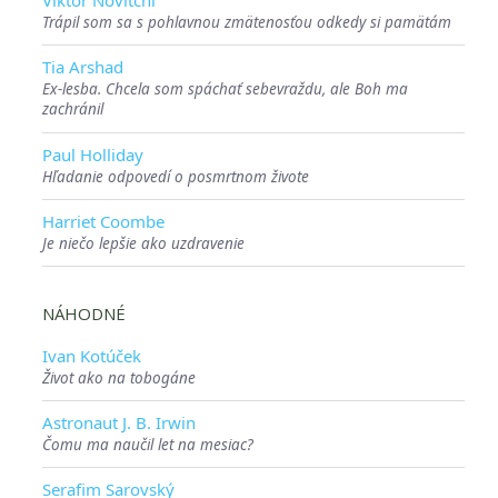
Viktor Novitchi
Trápil som sa s pohlavnou zmätenosťou odkedy si pamätám
Tia Arshad
Ex-lesba. Chcela som spáchať sebevraždu, ale Boh ma
zachránil
Paul Holliday
Hľadanie odpovedí o posmrtnom živote
Harriet Coombe
Je niečo lepšie ako uzdravenie
NÁHODNÉ
Ivan Kotúček
Život ako na tobogáne
Astronaut J. B. Irwin
Čomu ma naučil let na mesiac?
Serafim Sarovský