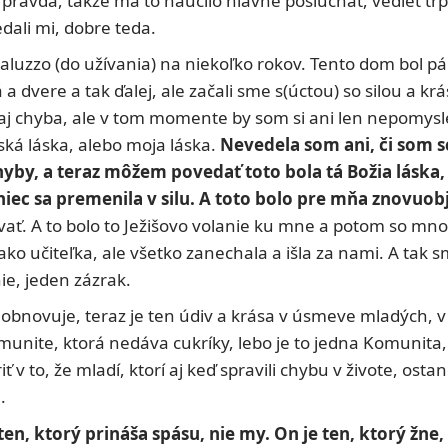
 pravda, takže ma to naučilo hlavne poslúchať, vedieť trp
dali mi, dobre teda.
uzzo (do užívania) na niekoľko rokov. Tento dom bol pár 
ere a tak ďalej, ale začali sme s(úctou) so silou a krásou
aj chyba, ale v tom momente by som si ani len nepomysle
udská láska, alebo moja láska.
Nevedela som ani, či som s
hyby, a teraz môžem povedať toto bola tá Božia láska
koniec sa premenila v silu. A toto bolo pre mňa znovuob
kovať. A to bolo to Ježišovo volanie ku mne a potom so mno
ako učiteľka, ale všetko zanechala a išla za nami. A tak 
e, jeden zázrak.
a obnovuje, teraz je ten údiv a krása v úsmeve mladých, v
 komunite, ktorá nedáva cukríky, lebo je to jedna Komunit
ť v to, že mladí, ktorí aj keď spravili chybu v živote, ost
.
ten, ktorý prináša spásu, nie my. On je ten, ktorý žne,