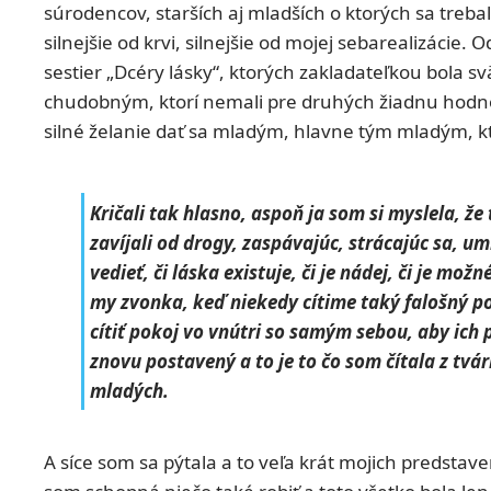
súrodencov, starších aj mladších o ktorých sa trebal
silnejšie od krvi, silnejšie od mojej sebarealizácie.
sestier „Dcéry lásky“, ktorých zakladateľkou bola 
chudobným, ktorí nemali pre druhých žiadnu hodnotu
silné želanie dať sa mladým, hlavne tým mladým, kto
Kričali tak hlasno, aspoň ja som si myslela, že t
zavíjali od drogy, zaspávajúc, strácajúc sa, um
vedieť, či láska existuje, či je nádej, či je možn
my zvonka, keď niekedy cítime taký falošný pok
cítiť pokoj vo vnútri so samým sebou, aby ich
znovu postavený a to je to čo som čítala z tvár
mladých.
A síce som sa pýtala a to veľa krát mojich predstave