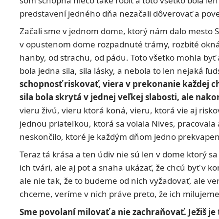
som schopná niečo také robiť a toto všetko bola len
predstavení jedného dňa nezačali dôverovať a pove
Začali sme v jednom dome, ktorý nám dalo mesto Sal
v opustenom dome rozpadnuté trámy, rozbité okná a dv
hanby, od strachu, od pádu. Toto všetko mohla byť 
bola jedna sila, sila lásky, a nebola to len nejaká ľ
schopnosť riskovať, viera v prekonanie každej c
sila bola skrytá v jednej veľkej slabosti, ale na
vieru živú, vieru ktorá koná, vieru, ktorá vie aj ris
jednou priateľkou, ktorá sa volala Nives, pracovala 
neskončilo, ktoré je každým dňom jedno prekvapeni
Teraz tá krása a ten údiv nie sú len v dome ktorý s
ich tvári, ale aj pot a snaha ukázať, že chcú byť v
ale nie tak, že to budeme od nich vyžadovať, ale veri
chceme, veríme v nich práve preto, že ich milujeme
Sme povolaní milovať a nie zachraňovať. Ježiš je 