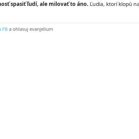
ť spasiť ľudí, ale milovať to áno.
Ľudia, ktorí klopú na
a FB
a ohlasuj evanjelium