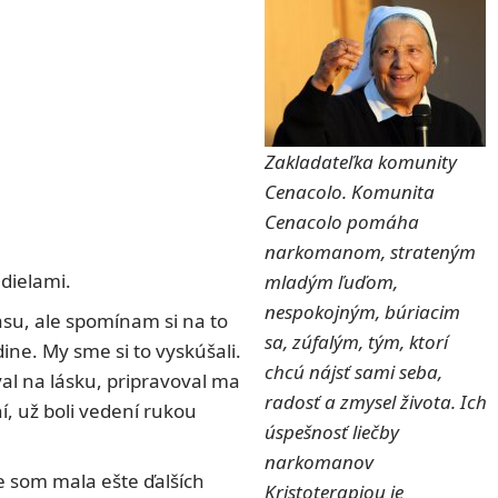
Zakladateľka komunity
Cenacolo. Komunita
Cenacolo pomáha
narkomanom, strateným
dielami.
mladým ľuďom,
nespokojným, búriacim
asu, ale spomínam si na to
sa, zúfalým, tým, ktorí
ne. My sme si to vyskúšali.
chcú nájsť sami seba,
al na lásku, pripravoval ma
radosť a zmysel života. Ich
ní, už boli vedení rukou
úspešnosť liečby
narkomanov
 som mala ešte ďalších
Kristoterapiou je