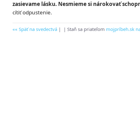
zasievame lásku. Nesmieme si nárokovať schopnos
cítiť odpustenie.
Späť na svedectvá
|
| Staň sa priateľom
mojpríbeh.sk n