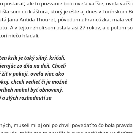
o postarať, ale to pozvanie bolo oveľa väčšie, oveľa väčš
 Odišla som do kláštora, ktorý je ešte aj dnes v Turínskom
svätá Jana Antida Thouret, pôvodom z Francúzka, mala veľ
. A v tejto reholi som ostala asi 27 rokov, ale potom s
rí niečo hľadali.
en krik je taký silný, kričali,
ierajúc zo dňa na deň. Chceli
é žiť v pokoji, oveľa viac ako
oj, chceli vedieť či je možné
 príbeh mohol byť obnovený,
í a zlých rozhodnutí sa
ných, museli mi aj oni po chvíli povedať to čo bola pravda