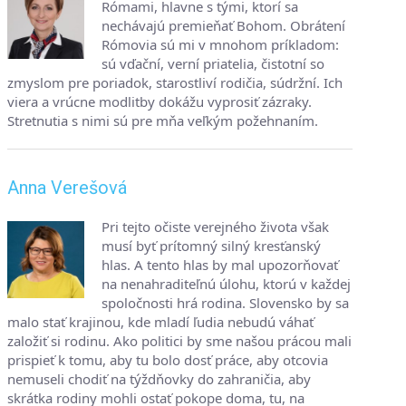
Rómami, hlavne s tými, ktorí sa
nechávajú premieňať Bohom. Obrátení
Rómovia sú mi v mnohom príkladom:
sú vďační, verní priatelia, čistotní so
zmyslom pre poriadok, starostliví rodičia, súdržní. Ich
viera a vrúcne modlitby dokážu vyprosiť zázraky.
Stretnutia s nimi sú pre mňa veľkým požehnaním.
Anna Verešová
Pri tejto očiste verejného života však
musí byť prítomný silný kresťanský
hlas. A tento hlas by mal upozorňovať
na nenahraditeľnú úlohu, ktorú v každej
spoločnosti hrá rodina. Slovensko by sa
malo stať krajinou, kde mladí ľudia nebudú váhať
založiť si rodinu. Ako politici by sme našou prácou mali
prispieť k tomu, aby tu bolo dosť práce, aby otcovia
nemuseli chodiť na týždňovky do zahraničia, aby
skrátka rodiny mohli ostať pokope doma, tu, na