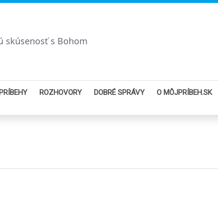
bnú skúsenosť s Bohom
PRÍBEHY
ROZHOVORY
DOBRÉ SPRÁVY
O MÔJPRÍBEH.SK