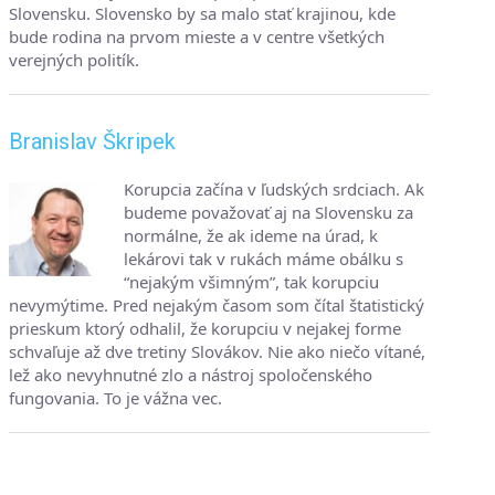
Slovensku. Slovensko by sa malo stať krajinou, kde
bude rodina na prvom mieste a v centre všetkých
verejných politík.
Branislav Škripek
Korupcia začína v ľudských srdciach. Ak
budeme považovať aj na Slovensku za
normálne, že ak ideme na úrad, k
lekárovi tak v rukách máme obálku s
“nejakým všimným”, tak korupciu
nevymýtime. Pred nejakým časom som čítal štatistický
prieskum ktorý odhalil, že korupciu v nejakej forme
schvaľuje až dve tretiny Slovákov. Nie ako niečo vítané,
lež ako nevyhnutné zlo a nástroj spoločenského
fungovania. To je vážna vec.