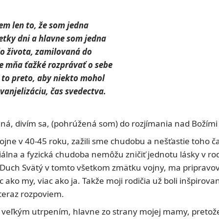
iem len to, že som jedna
etky dni a hlavne som jedna
do života, zamilovaná do
pre mňa ťažké rozprávať o sebe
 to preto, aby niekto mohol
vanjelizáciu, čas svedectva.
ná, divím sa, (pohrúžená som) do rozjímania nad Božími 
ojne v 40-45 roku, zažili sme chudobu a nešťastie toho č
lna a fyzická chudoba nemôžu zničiť jednotu lásky v rodi
e Duch Svätý v tomto všetkom zmätku vojny, ma pripravov
c ako my, viac ako ja. Takže moji rodičia už boli inšpirova
teraz rozpoviem.
 veľkým utrpením, hlavne zo strany mojej mamy, pretože