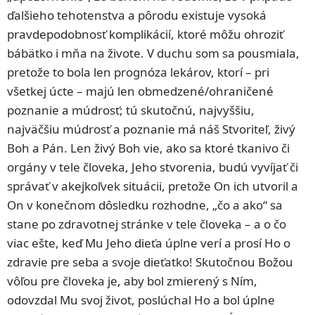
ďalšieho tehotenstva a pôrodu existuje vysoká
pravdepodobnosť komplikácií, ktoré môžu ohroziť
bábätko i mňa na živote. V duchu som sa pousmiala,
pretože to bola len prognóza lekárov, ktorí – pri
všetkej úcte – majú len obmedzené/ohraničené
poznanie a múdrosť; tú skutočnú, najvyššiu,
najväčšiu múdrosť a poznanie má náš Stvoriteľ, živý
Boh a Pán. Len živý Boh vie, ako sa ktoré tkanivo či
orgány v tele človeka, Jeho stvorenia, budú vyvíjať či
správať v akejkoľvek situácii, pretože On ich utvoril a
On v konečnom dôsledku rozhodne, „čo a ako“ sa
stane po zdravotnej stránke v tele človeka – a o čo
viac ešte, keď Mu Jeho dieťa úplne verí a prosí Ho o
zdravie pre seba a svoje dieťatko! Skutočnou Božou
vôľou pre človeka je, aby bol zmierený s Ním,
odovzdal Mu svoj život, poslúchal Ho a bol úplne