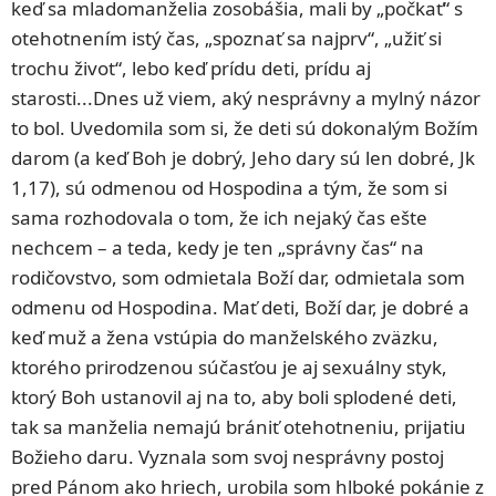
keď sa mladomanželia zosobášia, mali by „počkať“ s
otehotnením istý čas, „spoznať sa najprv“, „užiť si
trochu život“, lebo keď prídu deti, prídu aj
starosti...Dnes už viem, aký nesprávny a mylný názor
to bol. Uvedomila som si, že deti sú dokonalým Božím
darom (a keď Boh je dobrý, Jeho dary sú len dobré, Jk
1,17), sú odmenou od Hospodina a tým, že som si
sama rozhodovala o tom, že ich nejaký čas ešte
nechcem – a teda, kedy je ten „správny čas“ na
rodičovstvo, som odmietala Boží dar, odmietala som
odmenu od Hospodina. Mať deti, Boží dar, je dobré a
keď muž a žena vstúpia do manželského zväzku,
ktorého prirodzenou súčasťou je aj sexuálny styk,
ktorý Boh ustanovil aj na to, aby boli splodené deti,
tak sa manželia nemajú brániť otehotneniu, prijatiu
Božieho daru. Vyznala som svoj nesprávny postoj
pred Pánom ako hriech, urobila som hlboké pokánie z