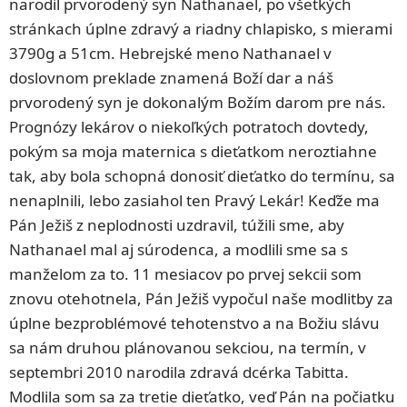
narodil prvorodený syn Nathanael, po všetkých
stránkach úplne zdravý a riadny chlapisko, s mierami
3790g a 51cm. Hebrejské meno Nathanael v
doslovnom preklade znamená Boží dar a náš
prvorodený syn je dokonalým Božím darom pre nás.
Prognózy lekárov o niekoľkých potratoch dovtedy,
pokým sa moja maternica s dieťatkom neroztiahne
tak, aby bola schopná donosiť dieťatko do termínu, sa
nenaplnili, lebo zasiahol ten Pravý Lekár! Keďže ma
Pán Ježiš z neplodnosti uzdravil, túžili sme, aby
Nathanael mal aj súrodenca, a modlili sme sa s
manželom za to. 11 mesiacov po prvej sekcii som
znovu otehotnela, Pán Ježiš vypočul naše modlitby za
úplne bezproblémové tehotenstvo a na Božiu slávu
sa nám druhou plánovanou sekciou, na termín, v
septembri 2010 narodila zdravá dcérka Tabitta.
Modlila som sa za tretie dieťatko, veď Pán na počiatku