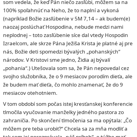
som vedela, že keď Pán niečo zasľúbi, môžem sa na
100% spoľahnúť na Neho, že to naplní a vykoná
(napríklad Božie zasľúbenie v 5M 7,14 – ak budem(e)
naozaj poslúchať Hospodina, nebude medzi nami
neplodnej – toto zasľúbenie síce dal vtedy Hospodin
Izraelcom, ale skrze Pána Ježiša Krista je platné aj pre
nás, Božie deti spomedzi bývalých „pohanských“
národov. V Kristovi sme jedno, Židia aj bývalí
„pohania“.) Utešovala som sa, že Pán nepovedal cez
svojho služobníka, že o 9 mesiacov porodím dieťa, ale
že budem mať dieťa, čo mohlo znamenať, že do 9
mesiacov otehotniem.
V tom období som počas istej kresťanskej konferencie
tlmočila vyučovanie manželky jedného pastora zo
zahraničia. Po skončení tlmočenia sa ma opýtala: „Čo
môžem pre teba urobiť?“ Chcela sa za mňa modliť a
tak som jej porozprávala „náš príbeh“, o túžbe mať