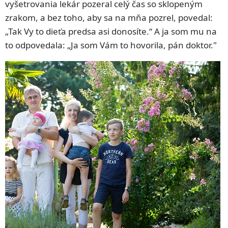
vyšetrovania lekár pozeral celý čas so sklopeným
zrakom, a bez toho, aby sa na mňa pozrel, povedal:
„Tak Vy to dieťa predsa asi donosíte.“ A ja som mu na
to odpovedala: „Ja som Vám to hovorila, pán doktor."