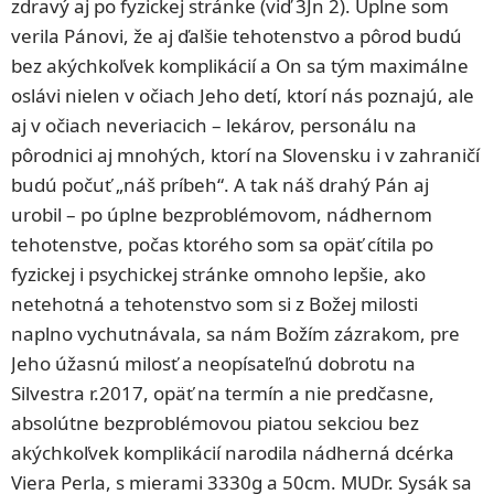
zdravý aj po fyzickej stránke (viď 3Jn 2). Úplne som
verila Pánovi, že aj ďalšie tehotenstvo a pôrod budú
bez akýchkoľvek komplikácií a On sa tým maximálne
oslávi nielen v očiach Jeho detí, ktorí nás poznajú, ale
aj v očiach neveriacich – lekárov, personálu na
pôrodnici aj mnohých, ktorí na Slovensku i v zahraničí
budú počuť „náš príbeh“. A tak náš drahý Pán aj
urobil – po úplne bezproblémovom, nádhernom
tehotenstve, počas ktorého som sa opäť cítila po
fyzickej i psychickej stránke omnoho lepšie, ako
netehotná a tehotenstvo som si z Božej milosti
naplno vychutnávala, sa nám Božím zázrakom, pre
Jeho úžasnú milosť a neopísateľnú dobrotu na
Silvestra r.2017, opäť na termín a nie predčasne,
absolútne bezproblémovou piatou sekciou bez
akýchkoľvek komplikácií narodila nádherná dcérka
Viera Perla, s mierami 3330g a 50cm. MUDr. Sysák sa