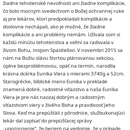
žiadne tehotenské nevoľnosti ani žiadne komplikácie,
čo bolo mocným svedectvom o Božej ochrannej ruke
aj pre lekárov, ktorí predpokladali komplikácie a
doslovne nechápali, ako je možné, že žiadne
komplikácie a ani problémy nemám. Užívala som si
každú minútu tehotenstva a veľmi sa radovala v
živom Bohu, mojom Spasiteľovi. V novembri 2015 sa
nám na Božiu slávu štvrtou plánovanou sekciou,
úplne bezproblémovou, opäť na termín, narodila
krásna dcérka Eunika Viera s mierami 3740g a 52cm.
Starogrécke, biblické meno Eunika v preklade
znamená dobré, radostné víťazstvo a naša Eunika
Viera je pre nás naozaj dobrým a radostným
víťazstvom viery v živého Boha a pravdivosť Jeho
Slova. Keď ma prepúšťali z pôrodnice, službukonajúci
lekár dal zapísať do prepúšťacej správy
„upozornenie“, že beriem na vedomie, že v prípade