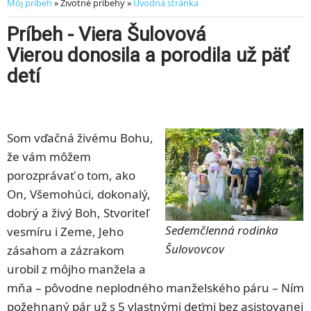
Môj príbeh
» Životné príbehy »
Úvodná stránka
Príbeh - Viera Šulovová
Vierou donosila a porodila už päť
detí
Som vďačná živému Bohu,
že vám môžem
porozprávať o tom, ako
On, Všemohúci, dokonalý,
dobrý a živý Boh, Stvoriteľ
Sedemčlenná rodinka
vesmíru i Zeme, Jeho
Šulovovcov
zásahom a zázrakom
urobil z môjho manžela a
mňa – pôvodne neplodného manželského páru – Ním
požehnaný pár už s 5 vlastnými deťmi bez asistovanej