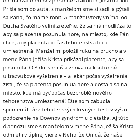
odchádzať domov z poradne s takouto „inštrukciou“.
Prišla som do auta, s manželom sme si sadli a pýtali
sa Pána, čo máme robiť. A manžel vtedy vnímal od
Ducha Svätého veľmi zreteľne, že sa má modliť za to,
aby sa placenta posunula hore, na miesto, kde Pán
chce, aby placenta počas tehotenstva bola
umiestnená. Manžel mi položil ruku na brucho a v
mene Pána Ježiša Krista prikázal placente, aby sa
posunula. O 3 dni som išla znova na kontrolné
ultrazvukové vyšetrenie – a lekár počas vyšetrenia
zistil, že sa placenta posunula hore a dostala sa na
miesto, kde má byť počas bezproblémového
tehotenstva umiestnená! Ešte som zabudla
spomenúť, že z tehotenských krvných testov vyšlo
podozrenie na Downov syndróm u dieťatka. Aj túto
diagnózu sme s manželom v mene Pána Ježiša Krista
odmietli v úplnej viere v Neho, že On dá, že naše