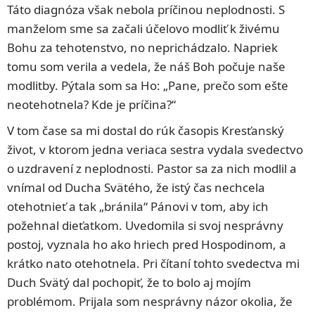
Táto diagnóza však nebola príčinou neplodnosti. S
manželom sme sa začali účelovo modliť k živému
Bohu za tehotenstvo, no neprichádzalo. Napriek
tomu som verila a vedela, že náš Boh počuje naše
modlitby. Pýtala som sa Ho: „Pane, prečo som ešte
neotehotnela? Kde je príčina?“
V tom čase sa mi dostal do rúk časopis Kresťanský
život, v ktorom jedna veriaca sestra vydala svedectvo
o uzdravení z neplodnosti. Pastor sa za nich modlil a
vnímal od Ducha Svätého, že istý čas nechcela
otehotnieť a tak „bránila“ Pánovi v tom, aby ich
požehnal dieťatkom. Uvedomila si svoj nesprávny
postoj, vyznala ho ako hriech pred Hospodinom, a
krátko nato otehotnela. Pri čítaní tohto svedectva mi
Duch Svätý dal pochopiť, že to bolo aj mojím
problémom. Prijala som nesprávny názor okolia, že