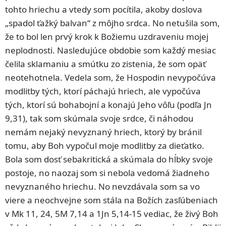
tohto hriechu a vtedy som pocítila, akoby doslova
„spadol ťažký balvan“ z môjho srdca. No netušila som,
že to bol len prvý krok k Božiemu uzdraveniu mojej
neplodnosti. Nasledujúce obdobie som každý mesiac
čelila sklamaniu a smútku zo zistenia, že som opäť
neotehotnela. Vedela som, že Hospodin nevypočúva
modlitby tých, ktorí páchajú hriech, ale vypočúva
tých, ktorí sú bohabojní a konajú Jeho vôľu (podľa Jn
9,31), tak som skúmala svoje srdce, či náhodou
nemám nejaký nevyznaný hriech, ktorý by bránil
tomu, aby Boh vypočul moje modlitby za dieťatko.
Bola som dosť sebakritická a skúmala do hĺbky svoje
postoje, no naozaj som si nebola vedomá žiadneho
nevyznaného hriechu. No nevzdávala som sa vo
viere a neochvejne som stála na Božích zasľúbeniach
v Mk 11, 24, 5M 7,14 a 1Jn 5,14-15 vediac, že živý Boh