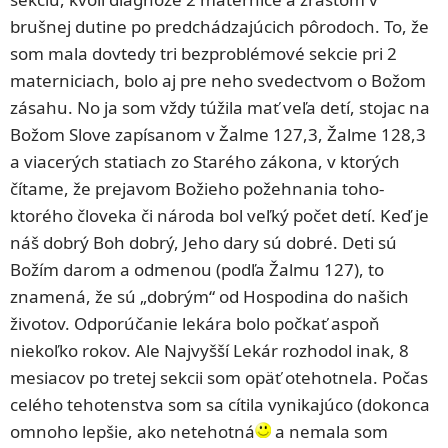
brušnej dutine po predchádzajúcich pôrodoch. To, že
som mala dovtedy tri bezproblémové sekcie pri 2
materniciach, bolo aj pre neho svedectvom o Božom
zásahu. No ja som vždy túžila mať veľa detí, stojac na
Božom Slove zapísanom v Žalme 127,3, Žalme 128,3
a viacerých statiach zo Starého zákona, v ktorých
čítame, že prejavom Božieho požehnania toho-
ktorého človeka či národa bol veľký počet detí. Keď je
náš dobrý Boh dobrý, Jeho dary sú dobré. Deti sú
Božím darom a odmenou (podľa Žalmu 127), to
znamená, že sú „dobrým“ od Hospodina do našich
životov. Odporúčanie lekára bolo počkať aspoň
niekoľko rokov. Ale Najvyšší Lekár rozhodol inak, 8
mesiacov po tretej sekcii som opäť otehotnela. Počas
celého tehotenstva som sa cítila vynikajúco (dokonca
omnoho lepšie, ako netehotná
a nemala som