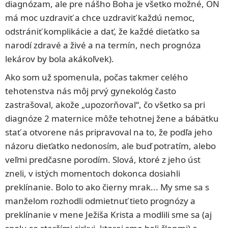
diagnózam, ale pre nášho Boha je všetko možné, ON
má moc uzdraviť a chce uzdraviť každú nemoc,
odstrániť komplikácie a dať, že každé dieťatko sa
narodí zdravé a živé a na termín, nech prognóza
lekárov by bola akákoľvek).
Ako som už spomenula, počas takmer celého
tehotenstva nás môj prvý gynekológ často
zastrašoval, akože „upozorňoval“, čo všetko sa pri
diagnóze 2 maternice môže tehotnej žene a bábätku
stať a otvorene nás pripravoval na to, že podľa jeho
názoru dieťatko nedonosím, ale buď potratím, alebo
veľmi predčasne porodím. Slová, ktoré z jeho úst
zneli, v istých momentoch dokonca dosiahli
preklínanie. Bolo to ako čierny mrak... My sme sa s
manželom rozhodli odmietnuť tieto prognózy a
preklínanie v mene Ježiša Krista a modlili sme sa (aj