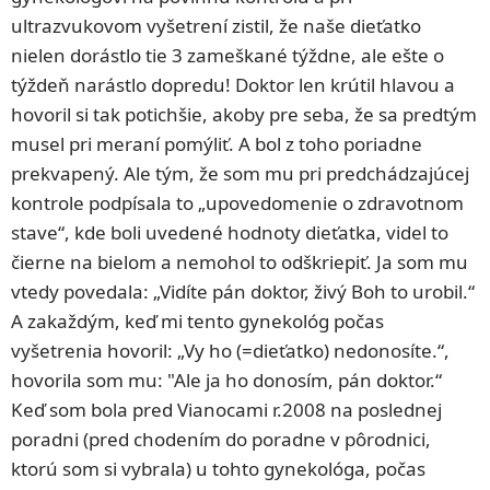
ultrazvukovom vyšetrení zistil, že naše dieťatko
nielen dorástlo tie 3 zameškané týždne, ale ešte o
týždeň narástlo dopredu! Doktor len krútil hlavou a
hovoril si tak potichšie, akoby pre seba, že sa predtým
musel pri meraní pomýliť. A bol z toho poriadne
prekvapený. Ale tým, že som mu pri predchádzajúcej
kontrole podpísala to „upovedomenie o zdravotnom
stave“, kde boli uvedené hodnoty dieťatka, videl to
čierne na bielom a nemohol to odškriepiť. Ja som mu
vtedy povedala: „Vidíte pán doktor, živý Boh to urobil.“
A zakaždým, keď mi tento gynekológ počas
vyšetrenia hovoril: „Vy ho (=dieťatko) nedonosíte.“,
hovorila som mu: "Ale ja ho donosím, pán doktor.“
Keď som bola pred Vianocami r.2008 na poslednej
poradni (pred chodením do poradne v pôrodnici,
ktorú som si vybrala) u tohto gynekológa, počas