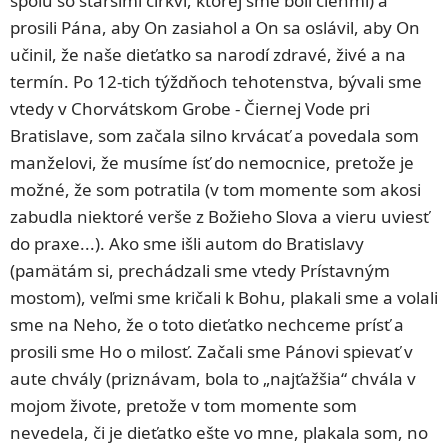
spolu so staršími cirkvi, ktorej sme boli členmi) a
prosili Pána, aby On zasiahol a On sa oslávil, aby On
učinil, že naše dieťatko sa narodí zdravé, živé a na
termín. Po 12-tich týždňoch tehotenstva, bývali sme
vtedy v Chorvátskom Grobe - Čiernej Vode pri
Bratislave, som začala silno krvácať a povedala som
manželovi, že musíme ísť do nemocnice, pretože je
možné, že som potratila (v tom momente som akosi
zabudla niektoré verše z Božieho Slova a vieru uviesť
do praxe...). Ako sme išli autom do Bratislavy
(pamätám si, prechádzali sme vtedy Prístavným
mostom), veľmi sme kričali k Bohu, plakali sme a volali
sme na Neho, že o toto dieťatko nechceme prísť a
prosili sme Ho o milosť. Začali sme Pánovi spievať v
aute chvály (priznávam, bola to „najťažšia“ chvála v
mojom živote, pretože v tom momente som
nevedela, či je dieťatko ešte vo mne, plakala som, no