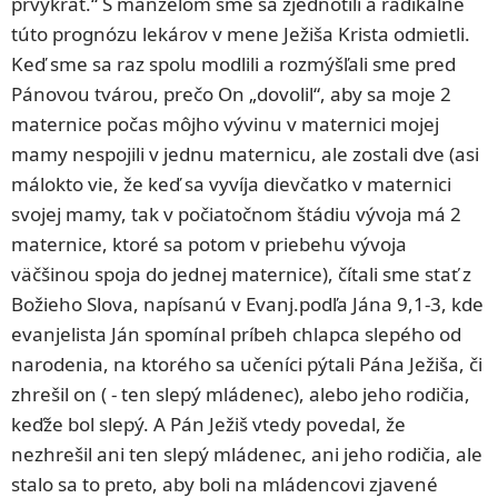
prvýkrát.“ S manželom sme sa zjednotili a radikálne
túto prognózu lekárov v mene Ježiša Krista odmietli.
Keď sme sa raz spolu modlili a rozmýšľali sme pred
Pánovou tvárou, prečo On „dovolil“, aby sa moje 2
maternice počas môjho vývinu v maternici mojej
mamy nespojili v jednu maternicu, ale zostali dve (asi
málokto vie, že keď sa vyvíja dievčatko v maternici
svojej mamy, tak v počiatočnom štádiu vývoja má 2
maternice, ktoré sa potom v priebehu vývoja
väčšinou spoja do jednej maternice), čítali sme stať z
Božieho Slova, napísanú v Evanj.podľa Jána 9,1-3, kde
evanjelista Ján spomínal príbeh chlapca slepého od
narodenia, na ktorého sa učeníci pýtali Pána Ježiša, či
zhrešil on ( - ten slepý mládenec), alebo jeho rodičia,
keďže bol slepý. A Pán Ježiš vtedy povedal, že
nezhrešil ani ten slepý mládenec, ani jeho rodičia, ale
stalo sa to preto, aby boli na mládencovi zjavené