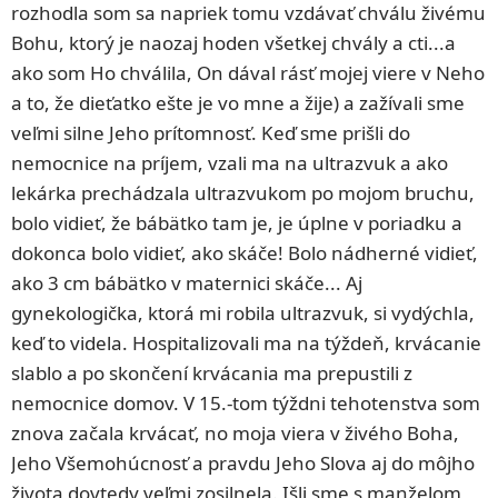
rozhodla som sa napriek tomu vzdávať chválu živému
Bohu, ktorý je naozaj hoden všetkej chvály a cti...a
ako som Ho chválila, On dával rásť mojej viere v Neho
a to, že dieťatko ešte je vo mne a žije) a zažívali sme
veľmi silne Jeho prítomnosť. Keď sme prišli do
nemocnice na príjem, vzali ma na ultrazvuk a ako
lekárka prechádzala ultrazvukom po mojom bruchu,
bolo vidieť, že bábätko tam je, je úplne v poriadku a
dokonca bolo vidieť, ako skáče! Bolo nádherné vidieť,
ako 3 cm bábätko v maternici skáče... Aj
gynekologička, ktorá mi robila ultrazvuk, si vydýchla,
keď to videla. Hospitalizovali ma na týždeň, krvácanie
slablo a po skončení krvácania ma prepustili z
nemocnice domov. V 15.-tom týždni tehotenstva som
znova začala krvácať, no moja viera v živého Boha,
Jeho Všemohúcnosť a pravdu Jeho Slova aj do môjho
života dovtedy veľmi zosilnela. Išli sme s manželom