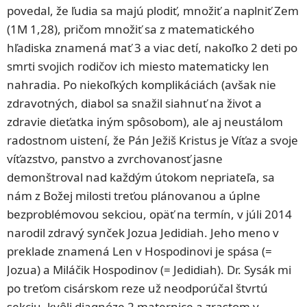
povedal, že ľudia sa majú plodiť, množiť a naplniť Zem
(1M 1,28), pričom množiť sa z matematického
hľadiska znamená mať 3 a viac detí, nakoľko 2 deti po
smrti svojich rodičov ich miesto matematicky len
nahradia. Po niekoľkých komplikáciách (avšak nie
zdravotných, diabol sa snažil siahnuť na život a
zdravie dieťatka iným spôsobom), ale aj neustálom
radostnom uistení, že Pán Ježiš Kristus je Víťaz a svoje
víťazstvo, panstvo a zvrchovanosť jasne
demonštroval nad každým útokom nepriateľa, sa
nám z Božej milosti treťou plánovanou a úplne
bezproblémovou sekciou, opäť na termín, v júli 2014
narodil zdravý synček Jozua Jedidiah. Jeho meno v
preklade znamená Len v Hospodinovi je spása (=
Jozua) a Miláčik Hospodinov (= Jedidiah). Dr. Sysák mi
po treťom cisárskom reze už neodporúčal štvrtú
sekciu, kvôli diagnóze 2 maternice a zrastom v