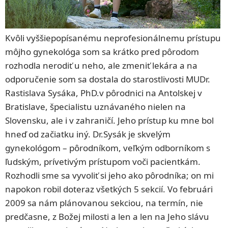
Kvôli vyššiepopísanému neprofesionálnemu prístupu
môjho gynekológa som sa krátko pred pôrodom
rozhodla nerodiť u neho, ale zmeniť lekára a na
odporučenie som sa dostala do starostlivosti MUDr.
Rastislava Sysáka, PhD.v pôrodnici na Antolskej v
Bratislave, špecialistu uznávaného nielen na
Slovensku, ale i v zahraničí. Jeho prístup ku mne bol
hneď od začiatku iný. Dr.Sysák je skvelým
gynekológom – pôrodníkom, veľkým odborníkom s
ľudským, prívetivým prístupom voči pacientkám.
Rozhodli sme sa vyvoliť si jeho ako pôrodníka; on mi
napokon robil doteraz všetkých 5 sekcií. Vo februári
2009 sa nám plánovanou sekciou, na termín, nie
predčasne, z Božej milosti a len a len na Jeho slávu