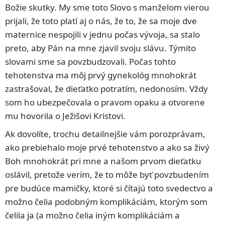
Božie skutky. My sme toto Slovo s manželom vierou
prijali, že toto platí aj o nás, že to, že sa moje dve
maternice nespojili v jednu počas vývoja, sa stalo
preto, aby Pán na mne zjavil svoju slávu. Týmito
slovami sme sa povzbudzovali. Počas tohto
tehotenstva ma môj prvý gynekológ mnohokrát
zastrašoval, že dieťatko potratím, nedonosím. Vždy
som ho ubezpečovala o pravom opaku a otvorene
mu hovorila o Ježišovi Kristovi.
Ak dovolíte, trochu detailnejšie vám porozprávam,
ako prebiehalo moje prvé tehotenstvo a ako sa živý
Boh mnohokrát pri mne a našom prvom dieťatku
oslávil, pretože verím, že to môže byť povzbudením
pre budúce mamičky, ktoré si čítajú toto svedectvo a
možno čelia podobným komplikáciám, ktorým som
čelila ja (a možno čelia iným komplikáciám a