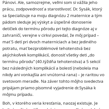
Pánovi. Ale, samozrejme, veľmi som si vážila jeho
prácu, zodpovednosť a starostlivosť. Dr. Sysák, ktorý
sa špecializuje na moju diagnózu 2 maternice a tým
pádom sleduje jej výskyt a úspešné donosenie
detičiek do termínu pôrodu pri tejto diagnóze aj v
zahraničí, verejne v cirkvi povedal, že môj prípad –
mať 5 detí pri dvoch materniciach a bez jediného
potratu, mať bezproblémové tehotenstvá bez
akýchkoľvek komplikácií, donosiť všetky deti „do
termínu pôrodu“ (40.týždňa tehotenstva) a 5 sekcií
bez následných komplikácií a bolestí (nebolela ma
nikdy ani vonkajšia ani vnútorná rana) – je raritou vo
svetovom meradle. Na záver tohto môjho svedectva
pripájam priamo písomné vyjadrenie dr.Sysáka k
môjmu prípadu.
Boh, v ktorého veria kresťania, naozaj existuje. Je