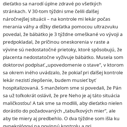
dieťatko sa narodí úplne zdravé po všetkých
stránkach. V 30-tom týždni sme čelili ďalšej
náročnejšej situácii – na kontrole mi lekár počas
merania váhy a dĺžky dieťatka pomocou ultrazvuku
povedal, že bábätko je 3 týždne omeškané vo vývoji a
predpokladal, že príčinou oneskorenia v raste a
vývine sú nedostatočné prietoky, ktoré spôsobujú, že
placenta nedostatočne vyživuje bábätko. Musela som
doktorovi podpísať „upovedomenie o stave“, v ktorom
sa okrem iného uvádzalo, že pokiaľ pri ďalšej kontrole
lekár nezistí zlepšenie, budem musieť byť
hospitalizovaná. S manželom sme si povedali, že Pán
sa už toľkokrát oslávil, že pre Neho je aj táto situácia
maličkosťou! A tak sme sa modlili, aby dieťatko nielen
dorástlo do požadovaných „tabuľkových mier“, ale
aby tie miery aj predbehlo. O dva týždne som išla ku
gynekológovi na povinnú kontrolu a pri