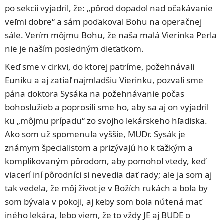
po sekcii vyjadril, že: „pôrod dopadol nad očakávanie
veľmi dobre“ a sám poďakoval Bohu na operačnej
sále. Verím môjmu Bohu, že naša malá Vierinka Perla
nie je naším posledným dieťatkom.
Keď sme v cirkvi, do ktorej patríme, požehnávali
Euniku a aj zatiaľ najmladšiu Vierinku, pozvali sme
pána doktora Sysáka na požehnávanie počas
bohoslužieb a poprosili sme ho, aby sa aj on vyjadril
ku „môjmu prípadu“ zo svojho lekárskeho hľadiska.
Ako som už spomenula vyššie, MUDr. Sysák je
známym špecialistom a prizývajú ho k ťažkým a
komplikovaným pôrodom, aby pomohol vtedy, keď
viacerí iní pôrodníci si nevedia dať rady; ale ja som aj
tak vedela, že môj život je v Božích rukách a bola by
som bývala v pokoji, aj keby som bola nútená mať
iného lekára, lebo viem, že to vždy JE aj BUDE o