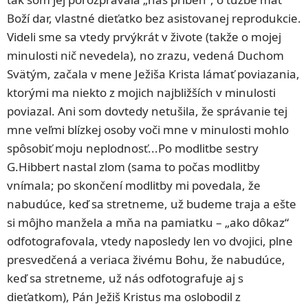
Boží dar, vlastné dieťatko bez asistovanej reprodukcie.
Videli sme sa vtedy prvýkrát v živote (takže o mojej
minulosti nič nevedela), no zrazu, vedená Duchom
Svätým, začala v mene Ježiša Krista lámať poviazania,
ktorými ma niekto z mojich najbližších v minulosti
poviazal. Ani som dovtedy netušila, že správanie tej
mne veľmi blízkej osoby voči mne v minulosti mohlo
spôsobiť moju neplodnosť...Po modlitbe sestry
G.Hibbert nastal zlom (sama to počas modlitby
vnímala; po skončení modlitby mi povedala, že
nabudúce, keď sa stretneme, už budeme traja a ešte
si môjho manžela a mňa na pamiatku – „ako dôkaz“
odfotografovala, vtedy naposledy len vo dvojici, plne
presvedčená a veriaca živému Bohu, že nabudúce,
keď sa stretneme, už nás odfotografuje aj s
dieťatkom), Pán Ježiš Kristus ma oslobodil z