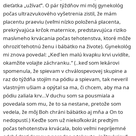
dieťatka „užívať“. O pár týždňov mi môj gynekológ
počas ultrazvukového vyšetrenia zistil, že mám
placentu praeviu (veľmi nízko položená placenta,
prekrývajúca krčok maternice, predstavujúca riziko
masívneho krvácania počas tehotenstva, ktoré môže
ohroziť tehotnú ženu i bábätko na živote). Gynekológ
mi znova povedal: „Keď len malú kvapku krvi uvidíte,
okamžite volajte záchranku.“ (..keď som lekárovi
spomenula, že spievam v chválospevovej skupine a
raz do týždňa stojím na pódiu a spievam, tak neveril
vlastným ušiam a opýtal sa ma, či chcem, aby ma na
pódiu zaliala krv...V duchu som sa pousmiala a
povedala som mu, že to sa nestane, pretože som
vedela, že môj Boh chráni bábätko aj mňa a On to
nedopustí.) Keďže som už niekoľkokrát predtým
počas tehotenstva krvácala, bolo veľmi nepríjemné