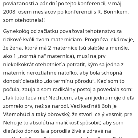
poviazanosti a pár dní po tejto konferencii, v máji
2008, osem mesiacov po konferencii s R. Bonnkem,
som otehotnela!!
Gynekológ od začiatku považoval tehotenstvo za
rizikové kvôli dvom materniciam. Prognóza lekárov je,
že žena, ktorá má 2 maternice (sú slabšie a menšie,
ako 1 „normálna“ maternica), musí najprv
niekoľkokrát otehotnieť a potratiť, kým sa jedna z
materníc neroztiahne natoľko, aby bola schopná
donosiť dieťatko „do termínu pôrodu“. Keď som to
počula, zaujala som radikálny postoj a povedala som:
„Tak toto teda nie! Nechcem, aby ani jedno moje dieťa
zomrelo prv, než sa narodí. Veď keď náš Boh je
Všemohúci a taký obrovský, že stvoril celý vesmír, pre
Neho je to absolútna maličkosť spôsobiť, aby som
dieťatko donosila a porodila živé a zdravé na