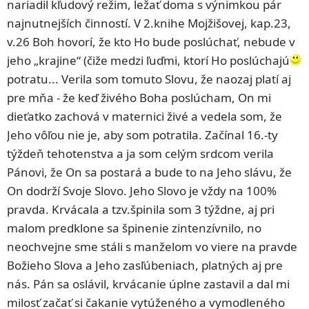
nariadil kľudový režim, ležať doma s výnimkou pár
najnutnejších činností. V 2.knihe Mojžišovej, kap.23,
v.26 Boh hovorí, že kto Ho bude poslúchať, nebude v
jeho „krajine“ (čiže medzi ľuďmi, ktorí Ho poslúchajú
potratu... Verila som tomuto Slovu, že naozaj platí aj
pre mňa - že keď živého Boha poslúcham, On mi
dieťatko zachová v maternici živé a vedela som, že
Jeho vôľou nie je, aby som potratila. Začínal 16.-ty
týždeň tehotenstva a ja som celým srdcom verila
Pánovi, že On sa postará a bude to na Jeho slávu, že
On dodrží Svoje Slovo. Jeho Slovo je vždy na 100%
pravda. Krvácala a tzv.špinila som 3 týždne, aj pri
malom predklone sa špinenie zintenzívnilo, no
neochvejne sme stáli s manželom vo viere na pravde
Božieho Slova a Jeho zasľúbeniach, platných aj pre
nás. Pán sa oslávil, krvácanie úplne zastavil a dal mi
milosť začať si čakanie vytúženého a vymodleného