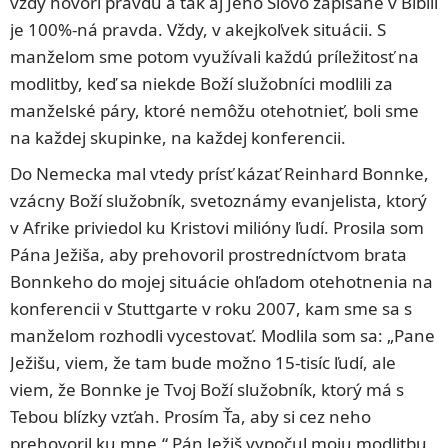
vždy hovorí pravdu a tak aj Jeho Slovo zapísané v Biblii
je 100%-ná pravda. Vždy, v akejkoľvek situácii. S
manželom sme potom využívali každú príležitosť na
modlitby, keď sa niekde Boží služobníci modlili za
manželské páry, ktoré nemôžu otehotnieť, boli sme
na každej skupinke, na každej konferencii.
Do Nemecka mal vtedy prísť kázať Reinhard Bonnke,
vzácny Boží služobník, svetoznámy evanjelista, ktorý
v Afrike priviedol ku Kristovi milióny ľudí. Prosila som
Pána Ježiša, aby prehovoril prostredníctvom brata
Bonnkeho do mojej situácie ohľadom otehotnenia na
konferencii v Stuttgarte v roku 2007, kam sme sa s
manželom rozhodli vycestovať. Modlila som sa: „Pane
Ježišu, viem, že tam bude možno 15-tisíc ľudí, ale
viem, že Bonnke je Tvoj Boží služobník, ktorý má s
Tebou blízky vzťah. Prosím Ťa, aby si cez neho
prehovoril ku mne.“ Pán Ježiš vypočul moju modlitbu