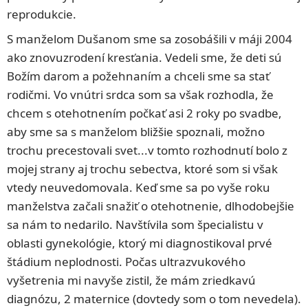
reprodukcie.
S manželom Dušanom sme sa zosobášili v máji 2004
ako znovuzrodení kresťania. Vedeli sme, že deti sú
Božím darom a požehnaním a chceli sme sa stať
rodičmi. Vo vnútri srdca som sa však rozhodla, že
chcem s otehotnením počkať asi 2 roky po svadbe,
aby sme sa s manželom bližšie spoznali, možno
trochu precestovali svet...v tomto rozhodnutí bolo z
mojej strany aj trochu sebectva, ktoré som si však
vtedy neuvedomovala. Keď sme sa po vyše roku
manželstva začali snažiť o otehotnenie, dlhodobejšie
sa nám to nedarilo. Navštívila som špecialistu v
oblasti gynekológie, ktorý mi diagnostikoval prvé
štádium neplodnosti. Počas ultrazvukového
vyšetrenia mi navyše zistil, že mám zriedkavú
diagnózu, 2 maternice (dovtedy som o tom nevedela).