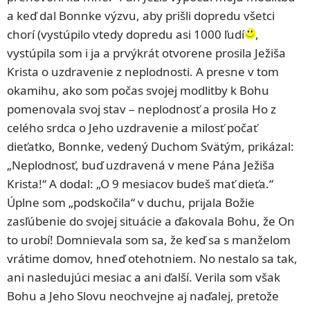
a keď dal Bonnke výzvu, aby prišli dopredu všetci
chorí (vystúpilo vtedy dopredu asi 1000 ľudí
,
vystúpila som i ja a prvýkrát otvorene prosila Ježiša
Krista o uzdravenie z neplodnosti. A presne v tom
okamihu, ako som počas svojej modlitby k Bohu
pomenovala svoj stav – neplodnosť a prosila Ho z
celého srdca o Jeho uzdravenie a milosť počať
dieťatko, Bonnke, vedený Duchom Svätým, prikázal:
„Neplodnosť, buď uzdravená v mene Pána Ježiša
Krista!“ A dodal: „O 9 mesiacov budeš mať dieťa.“
Úplne som „podskočila“ v duchu, prijala Božie
zasľúbenie do svojej situácie a ďakovala Bohu, že On
to urobí! Domnievala som sa, že keď sa s manželom
vrátime domov, hneď otehotniem. No nestalo sa tak,
ani nasledujúci mesiac a ani ďalší. Verila som však
Bohu a Jeho Slovu neochvejne aj naďalej, pretože