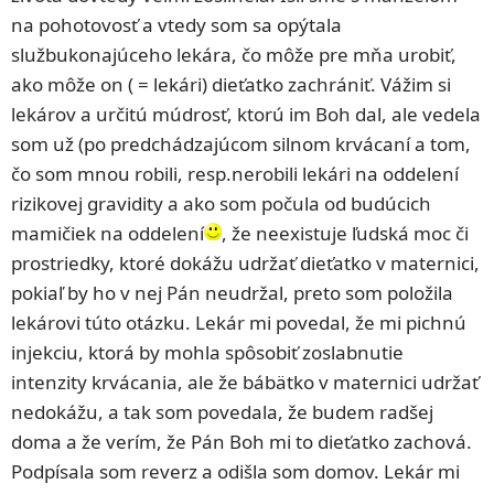
na pohotovosť a vtedy som sa opýtala
službukonajúceho lekára, čo môže pre mňa urobiť,
ako môže on ( = lekári) dieťatko zachrániť. Vážim si
lekárov a určitú múdrosť, ktorú im Boh dal, ale vedela
som už (po predchádzajúcom silnom krvácaní a tom,
čo som mnou robili, resp.nerobili lekári na oddelení
rizikovej gravidity a ako som počula od budúcich
mamičiek na oddelení
, že neexistuje ľudská moc či
prostriedky, ktoré dokážu udržať dieťatko v maternici,
pokiaľ by ho v nej Pán neudržal, preto som položila
lekárovi túto otázku. Lekár mi povedal, že mi pichnú
injekciu, ktorá by mohla spôsobiť zoslabnutie
intenzity krvácania, ale že bábätko v maternici udržať
nedokážu, a tak som povedala, že budem radšej
doma a že verím, že Pán Boh mi to dieťatko zachová.
Podpísala som reverz a odišla som domov. Lekár mi