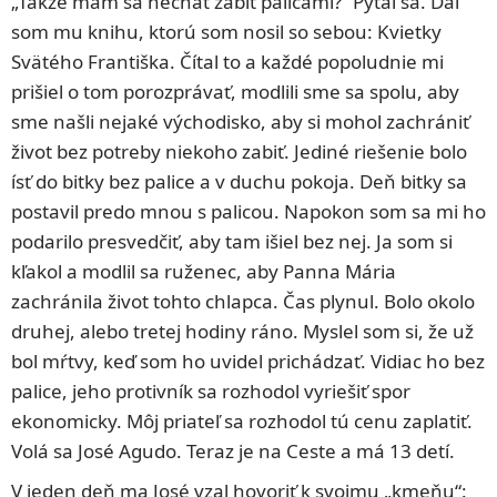
„Takže mám sa nechať zabiť palicami?“ Pýtal sa. Dal
som mu knihu, ktorú som nosil so sebou: Kvietky
Svätého Františka. Čítal to a každé popoludnie mi
prišiel o tom porozprávať, modlili sme sa spolu, aby
sme našli nejaké východisko, aby si mohol zachrániť
život bez potreby niekoho zabiť. Jediné riešenie bolo
ísť do bitky bez palice a v duchu pokoja. Deň bitky sa
postavil predo mnou s palicou. Napokon som sa mi ho
podarilo presvedčiť, aby tam išiel bez nej. Ja som si
kľakol a modlil sa ruženec, aby Panna Mária
zachránila život tohto chlapca. Čas plynul. Bolo okolo
druhej, alebo tretej hodiny ráno. Myslel som si, že už
bol mŕtvy, keď som ho uvidel prichádzať. Vidiac ho bez
palice, jeho protivník sa rozhodol vyriešiť spor
ekonomicky. Môj priateľ sa rozhodol tú cenu zaplatiť.
Volá sa José Agudo. Teraz je na Ceste a má 13 detí.
V jeden deň ma José vzal hovoriť k svojmu „kmeňu“: