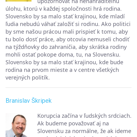
upozorňovať na nenahraditeľnú
úlohu, ktorú v každej spoločnosti hrá rodina.
Slovensko by sa malo stať krajinou, kde mladí
ľudia nebudú váhať založiť si rodinu. Ako politici
by sme našou prácou mali prispieť k tomu, aby
tu bolo dosť práce, aby otcovia nemuseli chodiť
na týždňovky do zahraničia, aby skrátka rodiny
mohli ostať pokope doma, tu, na Slovensku.
Slovensko by sa malo stať krajinou, kde bude
rodina na prvom mieste a v centre všetkých
verejných politík.
Branislav Škripek
Korupcia začína v ľudských srdciach.
Ak budeme považovať aj na
Slovensku za normálne, že ak ideme