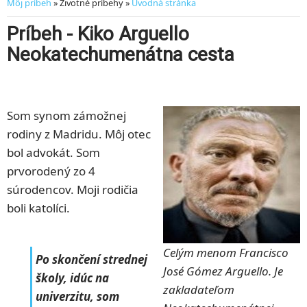
Môj príbeh
» Životné príbehy »
Úvodná stránka
Príbeh - Kiko Arguello
Neokatechumenátna cesta
Som synom zámožnej
rodiny z Madridu. Môj otec
bol advokát. Som
prvorodený zo 4
súrodencov. Moji rodičia
boli katolíci.
Celým menom Francisco
Po skončení strednej
José Gómez Arguello. Je
školy, idúc na
zakladateľom
univerzitu, som