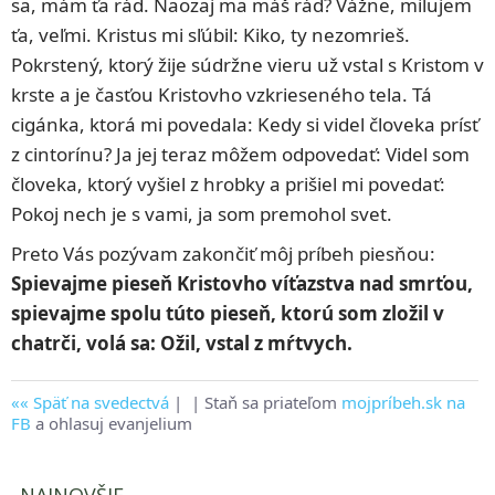
sa, mám ťa rád. Naozaj ma máš rád? Vážne, milujem
ťa, veľmi. Kristus mi sľúbil: Kiko, ty nezomrieš.
Pokrstený, ktorý žije súdržne vieru už vstal s Kristom v
krste a je časťou Kristovho vzkrieseného tela. Tá
cigánka, ktorá mi povedala: Kedy si videl človeka prísť
z cintorínu? Ja jej teraz môžem odpovedať: Videl som
človeka, ktorý vyšiel z hrobky a prišiel mi povedať:
Pokoj nech je s vami, ja som premohol svet.
Preto Vás pozývam zakončiť môj príbeh piesňou:
Spievajme pieseň Kristovho víťazstva nad smrťou,
spievajme spolu túto pieseň, ktorú som zložil v
chatrči, volá sa: Ožil, vstal z mŕtvych.
Späť na svedectvá
|
| Staň sa priateľom
mojpríbeh.sk na
FB
a ohlasuj evanjelium
NAJNOVŠIE