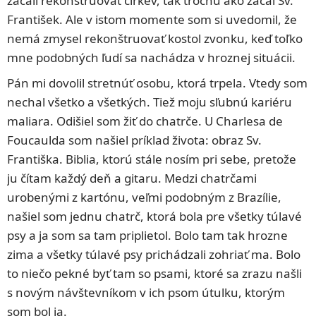
začali rekonštruovať cirkev, tak trochu ako začal Sv.
František. Ale v istom momente som si uvedomil, že
nemá zmysel rekonštruovať kostol zvonku, keď toľko
mne podobných ľudí sa nachádza v hroznej situácii.
Pán mi dovolil stretnúť osobu, ktorá trpela. Vtedy som
nechal všetko a všetkých. Tiež moju sľubnú kariéru
maliara. Odišiel som žiť do chatrče. U Charlesa de
Foucaulda som našiel príklad života: obraz Sv.
Františka. Biblia, ktorú stále nosím pri sebe, pretože
ju čítam každý deň a gitaru. Medzi chatrčami
urobenými z kartónu, veľmi podobným z Brazílie,
našiel som jednu chatrč, ktorá bola pre všetky túlavé
psy a ja som sa tam priplietol. Bolo tam tak hrozne
zima a všetky túlavé psy prichádzali zohriať ma. Bolo
to niečo pekné byť tam so psami, ktoré sa zrazu našli
s novým návštevníkom v ich psom útulku, ktorým
som bol ja.