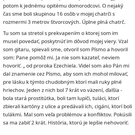
potom k jednému opitému domorodcovi. O nejaký
čas sme boli skupinou 16 osôb v mojej chatrči s
rozmermi 3 metrov štvorcových. Úplne plná chatrč.
Tu som sa stretol s prekvapením o ktorej som im
musel povedať, poskytnúť im dôvod mojej viery. Vzal
som gitaru, spievali sme, otvoril som Písmo a hovoril
som: Pane pomôž mi. Ja nie som kazateľ, neviem
hovoriť. „ od proroka Ezechiela. Videl som ako Pán mi
dal znamenie cez Písmo, aby som ich mohol milovať,
pre lásku k týmto chudobným ktorí mali ruky plné
hriechov. Jeden z nich bol 7 krát vo väzení, ďalšia -
bola stará prostitútka, boli tam lupiči, tuláci, ktorí
zbierali kartóny z ulice a predávali ich, cigáni, ktorí boli
tulákmi. Mal som veľa problémov a konfliktov. Pokúsili
sa ma zabiť 2 krát. História, ktorú je lepšie nehovoriť.