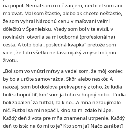
na popol. Nemal som o nič záujem, nechcel som ani
maľovať. Mal som šťastie, alebo ak chcete nešťastie,
že som vyhral Národnú cenu v maľovaní veľmi
dôležitú v Španielsku. Vtedy som bol v televízii, v
novinách, otvorila sa mi odborná (profesionálna)
cesta. A toto bola „posledná kvapka“ pretože som
videl, že toto všetko nedáva nijaký zmysel môjmu
životu.
„Bol som vo vnútri mŕtvy a vedel som, že môj koniec
by bola určite samovražda. Skôr, alebo neskôr. A
naozaj, som bol doslova prekvapený z toho, že ľudia
boli schopní žiť, keď som ja toho schopný nebol. Ľudia
boli zapálení za futbal, za kino...A mňa nezaujímalo
nič. Futbal sa mi nepáčil, kino sa mi zdalo hlúpe.
Každý deň života pre mňa znamenal utrpenie. Každý
deň to isté: na čo mi to je? Kto som ja? Načo zarábať?