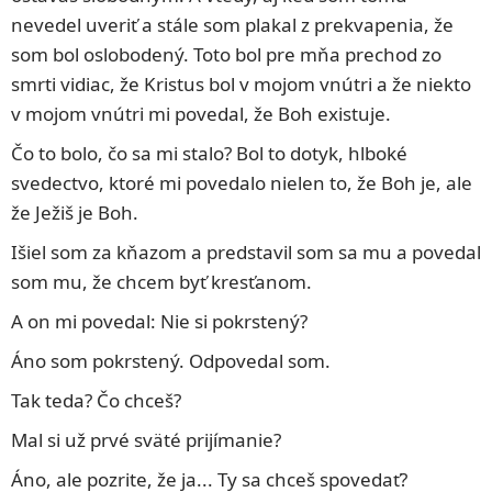
nevedel uveriť a stále som plakal z prekvapenia, že
som bol oslobodený. Toto bol pre mňa prechod zo
smrti vidiac, že Kristus bol v mojom vnútri a že niekto
v mojom vnútri mi povedal, že Boh existuje.
Čo to bolo, čo sa mi stalo? Bol to dotyk, hlboké
svedectvo, ktoré mi povedalo nielen to, že Boh je, ale
že Ježiš je Boh.
Išiel som za kňazom a predstavil som sa mu a povedal
som mu, že chcem byť kresťanom.
A on mi povedal: Nie si pokrstený?
Áno som pokrstený. Odpovedal som.
Tak teda? Čo chceš?
Mal si už prvé sväté prijímanie?
Áno, ale pozrite, že ja... Ty sa chceš spovedať?