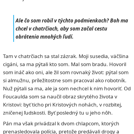
Ale čo som robil v týchto podmienkach? Boh ma
chcel v chatrčiach, aby som začal cestu
obrátenia mnohých ľudí.
Tam v chatrčiach sa stal zázrak. Moji susedia, väčšina
cigáni, sa ma pýtali kto som. Mal som bradu. Hovoril
som ináč ako oni, ale žil som rovnaký život: pýtal som
si almužnu, príležitostne som pracoval ako robotník.
Nuž pýtali sa ma, ale ja som nechcel k nim hovoriť. Od
Foucaulda som sa naučil obraz skrytého života v
Kristovi: byť ticho pri Kristových nohách, v rozbitej,
zničenej ľudskosti. Byť posledný tu u jeho nôh.
Pán ma však privádzal k dvom chlapcom, ktorých
prenasledovala polícia, pretože predávali drogy a