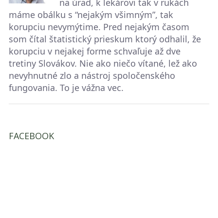
na úrad, k lekárovi tak v rukách
máme obálku s “nejakým všimným”, tak
korupciu nevymýtime. Pred nejakým časom
som čítal štatistický prieskum ktorý odhalil, že
korupciu v nejakej forme schvaľuje až dve
tretiny Slovákov. Nie ako niečo vítané, lež ako
nevyhnutné zlo a nástroj spoločenského
fungovania. To je vážna vec.
FACEBOOK