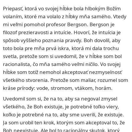
Priepasť, ktorá vo svojej hĺbke bola hlbokým Božím
volaním, ktoré ma volalo z hĺbky mňa samého. Vtedy
mi veľmi pomohol profesor Bergson. Bergson je
filozof prezieravosti a intuície. Hovorí, že intuícia je
spôsob vyššieho poznania pravdy. Boh dovolil, aby
toto bola pre mňa prvá iskra, ktorá mi dala trochu
svetla, pretože som si uvedomil, že v hĺbke som bol
racionalista, čo mňa samého veľmi ničilo. Vo svojej
hĺbke som totiž nemohol akceptovať nezmyselnosť
všetkého stvorenia. Pretože som maliar, rozumel som
kráse prírody: vode, stromom, vtákom, horám.
Uvedomil som si, že na to, aby sa negoval zmysel
všetkého, že Boh existuje, je potrebné toľko viery,
koľko je potrebné na to, aby sme uverili, že existuje.
Ja som urobil ten krok, ktorým som akceptoval to, že
Boh neexistuje. Ale bol to racionálny skutok, ktorý