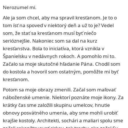
Nerozumel mi.
Ale ja som chcel, aby ma spravil kresťanom. Je to o
tom ísť na spoveď v niektorý deň a už to je? Vedel
som, že stať sa kresťanom musí byť niečo
serióznejšie. Nakoniec som sa dal na kurz
kresťanstva. Bola to iniciatíva, ktorá vznikla v
Španielsku v nedávnych rokoch. A pomohlo mi to.
Začalo sa moje skutočné hľadanie Pána. Chodil som
do kostola a hovoril som ostatným, pomôžte mi byť
kresťanom.
Potom sa moje obrazy zmenili. Začal som maľovať
náboženské umenie. Niektorí poznáte moje ikony. Za
krátky čas sme založili skupinu umelcov, hnutie
obnovy posvätného umenia, aby sme mohli urobiť
krajšie kostoly. Architekti, sochári a maliari spolu sme