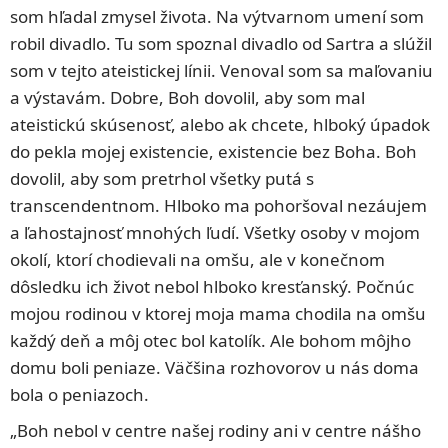
som hľadal zmysel života. Na výtvarnom umení som
robil divadlo. Tu som spoznal divadlo od Sartra a slúžil
som v tejto ateistickej línii. Venoval som sa maľovaniu
a výstavám. Dobre, Boh dovolil, aby som mal
ateistickú skúsenosť, alebo ak chcete, hlboký úpadok
do pekla mojej existencie, existencie bez Boha. Boh
dovolil, aby som pretrhol všetky putá s
transcendentnom. Hlboko ma pohoršoval nezáujem
a ľahostajnosť mnohých ľudí. Všetky osoby v mojom
okolí, ktorí chodievali na omšu, ale v konečnom
dôsledku ich život nebol hlboko kresťanský. Počnúc
mojou rodinou v ktorej moja mama chodila na omšu
každý deň a môj otec bol katolík. Ale bohom môjho
domu boli peniaze. Väčšina rozhovorov u nás doma
bola o peniazoch.
„Boh nebol v centre našej rodiny ani v centre nášho