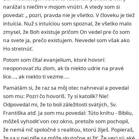
narážal s niečím v mojom vnútri. A vtedy som si
povedal: „ pozri, pravda nie je všetko. V človeku je tiež
intuícia. Nuž s intuíciou som spoznal, že všetko malo
zmysel, že Boh existuje pričom On vedel pre čo som
na svete ja, prečo existujem. Nevedel som však ako
Ho stretnúť.
Potom som čítal evanjelium, ktoré hovorí:
neoponovať zlu zlom, ak ťa niekto udrie na pravé
líce..., ak niekto ti vezme....
Pamätám si, že raz sa môj otec nahneval a povedal
som mu: Pozri čo hovoríš. Ty si katolík? Nie!
Odpovedal mi, že to boli záležitosti svätých, Sv.
Františka atď. Ja som mu povedal: Túto knihu - Bibliu,
môžeš vyhodiť von cez okno, pretože som pochopil,
že nemá nič spoločné s realitou, ktorú žiješ. Popieraš,
že sa v nej píše sa môže skutočne aj žiť. Že veci sú aké