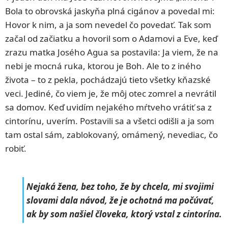
Bola to obrovská jaskyňa plná cigánov a povedal mi:
Hovor k nim, a ja som nevedel čo povedať. Tak som
začal od začiatku a hovoril som o Adamovi a Eve, keď
zrazu matka Josého Agua sa postavila: Ja viem, že na
nebi je mocná ruka, ktorou je Boh. Ale to z iného
života – to z pekla, pochádzajú tieto všetky kňazské
veci. Jediné, čo viem je, že môj otec zomrel a nevrátil
sa domov. Keď uvidím nejakého mŕtveho vrátiť sa z
cintorínu, uverím. Postavili sa a všetci odišli a ja som
tam ostal sám, zablokovaný, omámený, nevediac, čo
robiť.
Nejaká žena, bez toho, že by chcela, mi svojimi
slovami dala návod, že je ochotná ma počúvať,
ak by som našiel človeka, ktorý vstal z cintorína.