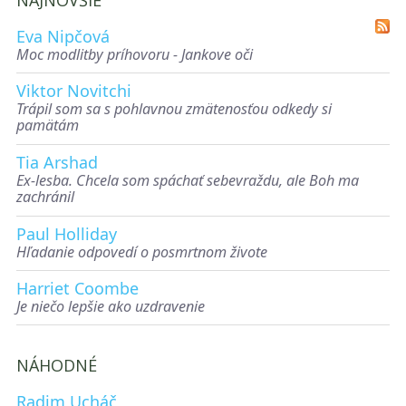
Eva Nipčová
Moc modlitby príhovoru - Jankove oči
Viktor Novitchi
Trápil som sa s pohlavnou zmätenosťou odkedy si
pamätám
Tia Arshad
Ex-lesba. Chcela som spáchať sebevraždu, ale Boh ma
zachránil
Paul Holliday
Hľadanie odpovedí o posmrtnom živote
Harriet Coombe
Je niečo lepšie ako uzdravenie
NÁHODNÉ
Radim Ucháč