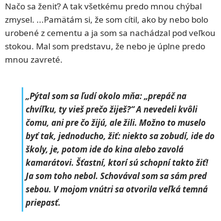
Načo sa ženiť? A tak všetkému predo mnou chýbal
zmysel. ...Pamätám si, že som cítil, ako by nebo bolo
urobené z cementu a ja som sa nachádzal pod veľkou
stokou. Mal som predstavu, že nebo je úplne predo
mnou zavreté.
„Pýtal som sa ľudí okolo mňa: „prepáč na
chvíľku, ty vieš prečo žiješ?“ A nevedeli kvôli
čomu, ani pre čo žijú, ale žili. Možno to muselo
byť tak, jednoducho, žiť: niekto sa zobudí, ide do
školy, je, potom ide do kina alebo zavolá
kamarátovi. Šťastní, ktorí sú schopní takto žiť!
Ja som toho nebol. Schovával som sa sám pred
sebou. V mojom vnútri sa otvorila veľká temná
priepasť.