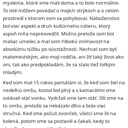
myslenia, ktoré sme mali doma a to bolo normálne.
To isté môžem povedať o mojich strýkoch a o celom
prostredí v ktorom som sa pohyboval. Náboženstvo
bol viac aspekt a druh kultúrneho náteru, ktorý
aspoň mňa nepresvedčil. Možno pretože som bol
maliar, umelec a mal som hlbokú vnímavosť na
absolútnu túžbu po súvzťažnosti. Nechcel som byť
malomestským, ako moji rodičia, ani žiť taký život ako
oni, tak ako predpokladám, že sa stalo tiež toľkým
mladým.
Keď som mal 15 rokov pamätám si, že keď som šiel na
nedeľnú omšu, kostol bol plný a s kamarátmi sme
ostávali stáť vonku. Vydržali sme tam stáť. Išli sme na
tú omšu, pretože sa nekázalo dlho a bola viac
stručná. Keď sme počuli zvonček, všetci sme šli na
kolená, potom sme sa postavili a čakali, kedy to