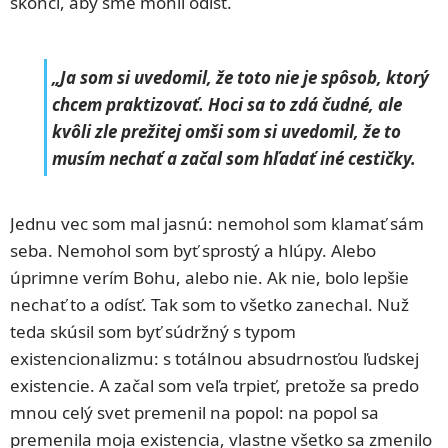
skončí, aby sme mohli odísť.
„Ja som si uvedomil, že toto nie je spôsob, ktorý
chcem praktizovať. Hoci sa to zdá čudné, ale
kvôli zle prežitej omši som si uvedomil, že to
musím nechať a začal som hľadať iné cestičky.
Jednu vec som mal jasnú: nemohol som klamať sám
seba. Nemohol som byť sprostý a hlúpy. Alebo
úprimne verím Bohu, alebo nie. Ak nie, bolo lepšie
nechať to a odísť. Tak som to všetko zanechal. Nuž
teda skúsil som byť súdržný s typom
existencionalizmu: s totálnou absudrnosťou ľudskej
existencie. A začal som veľa trpieť, pretože sa predo
mnou celý svet premenil na popol: na popol sa
premenila moja existencia, vlastne všetko sa zmenilo