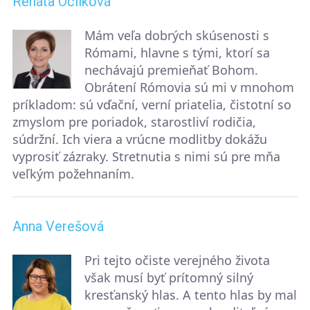
Renáta Ocilková
Mám veľa dobrých skúsenosti s
Rómami, hlavne s tými, ktorí sa
nechávajú premieňať Bohom.
Obrátení Rómovia sú mi v mnohom
príkladom: sú vďační, verní priatelia, čistotní so
zmyslom pre poriadok, starostliví rodičia,
súdržní. Ich viera a vrúcne modlitby dokážu
vyprosiť zázraky. Stretnutia s nimi sú pre mňa
veľkým požehnaním.
Anna Verešová
Pri tejto očiste verejného života
však musí byť prítomný silný
kresťanský hlas. A tento hlas by mal