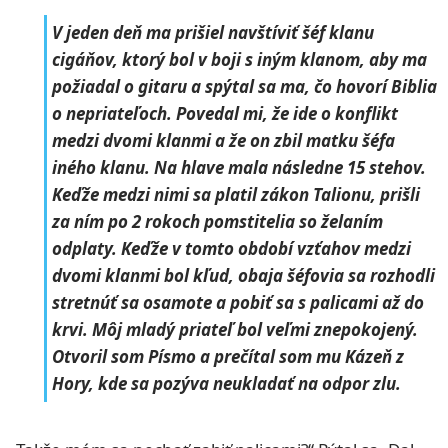
V jeden deň ma prišiel navštíviť šéf klanu
cigáňov, ktorý bol v boji s iným klanom, aby ma
požiadal o gitaru a spýtal sa ma, čo hovorí Biblia
o nepriateľoch. Povedal mi, že ide o konflikt
medzi dvomi klanmi a že on zbil matku šéfa
iného klanu. Na hlave mala následne 15 stehov.
Keďže medzi nimi sa platil zákon Talionu, prišli
za ním po 2 rokoch pomstitelia so želaním
odplaty. Keďže v tomto období vzťahov medzi
dvomi klanmi bol kľud, obaja šéfovia sa rozhodli
stretnúť sa osamote a pobiť sa s palicami až do
krvi. Môj mladý priateľ bol veľmi znepokojený.
Otvoril som Písmo a prečítal som mu Kázeň z
Hory, kde sa pozýva neukladať na odpor zlu.