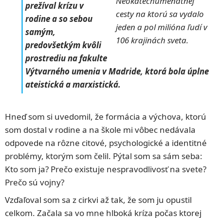
Neokatechumenátnej
prežíval krízu v
cesty na ktorú sa vydalo
rodine a so sebou
jeden a pol milióna ľudí v
samým,
106 krajinách sveta.
predovšetkým kvôli
prostrediu na fakulte
Výtvarného umenia v Madride, ktorá bola úplne
ateistická a marxistická.
Hneď som si uvedomil, že formácia a výchova, ktorú
som dostal v rodine a na škole mi vôbec nedávala
odpovede na rôzne citové, psychologické a identitné
problémy, ktorým som čelil. Pýtal som sa sám seba:
Kto som ja? Prečo existuje nespravodlivosť na svete?
Prečo sú vojny?
Vzďaľoval som sa z cirkvi až tak, že som ju opustil
celkom. Začala sa vo mne hlboká kríza počas ktorej