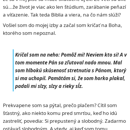
sú...že život je viac ako len štúdium, zarábanie peňazí
a víťazenie. Tak teda Biblia a viera, na čo nám slúži?
Vošiel som do mojej izby a začal som kričať na Boha,
ktorého som nepoznal.
Kričal som na neho: Pomôž mi! Neviem kto si! A v
tom momente Pán sa zľutoval nado mnou. Mal
som hlbokú skúsenosť stretnutia s Pánom, ktorý
si ma uchopil. Pamätám si, že som horko plakal,
padali mi slzy, slzy a rieky sĺz.
Prekvapene som sa pýtal, prečo plačem? Cítil som
šťastný, ako niekto komu pred smrťou, keď ho idú
zastreliť, povedia: Si prepustený a slobodný. Zadarmo
ostávaš slobodným. A vtedy, aj keď som tomu