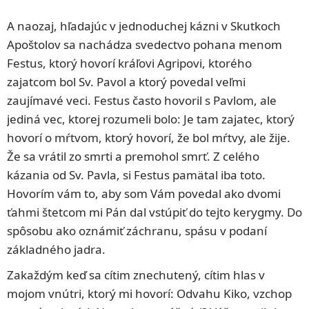
A naozaj, hľadajúc v jednoduchej kázni v Skutkoch
Apoštolov sa nachádza svedectvo pohana menom
Festus, ktorý hovorí kráľovi Agripovi, ktorého
zajatcom bol Sv. Pavol a ktorý povedal veľmi
zaujímavé veci. Festus často hovoril s Pavlom, ale
jediná vec, ktorej rozumeli bolo: Je tam zajatec, ktorý
hovorí o mŕtvom, ktorý hovorí, že bol mŕtvy, ale žije.
Že sa vrátil zo smrti a premohol smrť. Z celého
kázania od Sv. Pavla, si Festus pamätal iba toto.
Hovorím vám to, aby som Vám povedal ako dvomi
ťahmi štetcom mi Pán dal vstúpiť do tejto kerygmy. Do
spôsobu ako oznámiť záchranu, spásu v podaní
základného jadra.
Zakaždým keď sa cítim znechutený, cítim hlas v
mojom vnútri, ktorý mi hovorí: Odvahu Kiko, vzchop