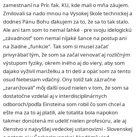
zamestnaní na Prír. fak. KU, kde mali o mňa záujem.
Zmilovali sa nado mnou na Vysokej škole technickej a
dodnes Pánu Bohu ďakujem za to, že sa to tak stalo.
Ale ani tam som to nemal ľahké - pre svoju idelogickú
„závadnosť“ som nemal nijaké šance na postup ani
na žiadne „funkcie“. Tak som si musel začať
privyrábať tým, že som sa začal venovať aj rozličným
výstupom fyziky, okrem iného aj do viery, aby som
dajako vyživil manželku a tri deti a opäť som za tento
osud Nebesiam vďačný. Ony totiž tak zázračne
„zaranžovali“ môj ďalší osud nielen v tom, že som sa
dostatočne vzdelal aj v interdisciplinárnych
odboroch/podľa Einsteina som robil čo som chcel a
ešte ma za to aj platili, ale totalita bola napokon
takmer donútená mi udeliť nielen profesúru, ale aj
členstvo v najvyššej vedeckej ustanovizni - Slovenskej