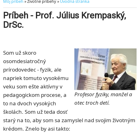
Môj príbeh
» Životné príbehy »
Úvodná stránka
Príbeh - Prof. Július Krempaský,
DrSc.
Som už skoro
osomdesiatročný
prírodovedec - fyzik, ale
napriek tomuto vysokému
veku som ešte aktívny v
Profesor fyziky, manžel a
pedagogickom procese, a
otec troch detí.
to na dvoch vysokých
školách. Som už teda dosť
starý na to, aby som sa zamyslel nad svojim životným
krédom. Znelo by asi takto: