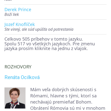
Derek Prince
Boží liek
Jozef Knoflíček
Ste vinný, ale súd upúšťa od potrestania
Celkovo 505 príbehov v tomto jazyku.
Spolu 517 vo všetkých jazykoch. Pre zmenu
jazyka prosím kliknite na jednu z vlajok.
ROZHOVORY
Renáta Ocilková
Mám veľa dobrých skúsenosti s
Rómami, hlavne s tými, ktorí sa
nechávajú premieňať Bohom.
Obrátení Rómovia sú mi v mnohom