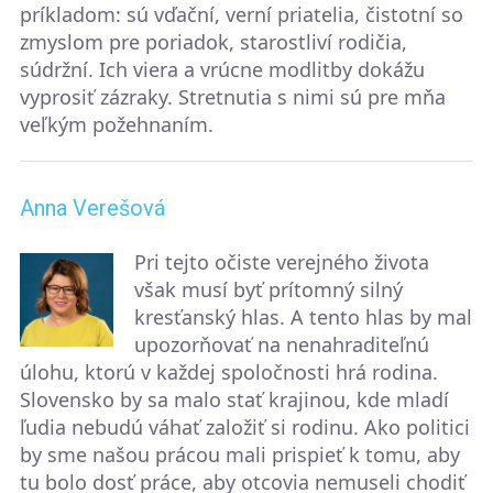
príkladom: sú vďační, verní priatelia, čistotní so
zmyslom pre poriadok, starostliví rodičia,
súdržní. Ich viera a vrúcne modlitby dokážu
vyprosiť zázraky. Stretnutia s nimi sú pre mňa
veľkým požehnaním.
Anna Verešová
Pri tejto očiste verejného života
však musí byť prítomný silný
kresťanský hlas. A tento hlas by mal
upozorňovať na nenahraditeľnú
úlohu, ktorú v každej spoločnosti hrá rodina.
Slovensko by sa malo stať krajinou, kde mladí
ľudia nebudú váhať založiť si rodinu. Ako politici
by sme našou prácou mali prispieť k tomu, aby
tu bolo dosť práce, aby otcovia nemuseli chodiť