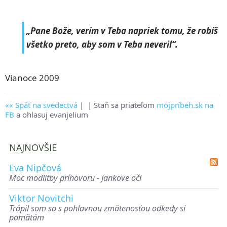
„Pane Bože, verím v Teba napriek tomu, že robíš
všetko preto, aby som v Teba neveril“.
Vianoce 2009
Späť na svedectvá
|
| Staň sa priateľom
mojpríbeh.sk na
FB
a ohlasuj evanjelium
NAJNOVŠIE
Eva Nipčová
Moc modlitby príhovoru - Jankove oči
Viktor Novitchi
Trápil som sa s pohlavnou zmätenosťou odkedy si
pamätám