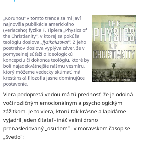
„Korunou“ v tomto trende sa mi javí
najnovšla publikácia amerického
(veriaceho) fyzika F. Tiplera „Physics of
the Christianity“, v ktorej sa pokúša
teológiu doslova
„fyzikalizovať“
. Z jeho
postrehov doslova vyplýva záver, že v
pomyselnej súťaži o ideologickú
koncepciu či dokonca teológiu, ktoré by
boli najadekvátnejšie nášmu vesmíru,
ktorý môžeme vedecky skúmať, má
kresťanská ﬁlozoﬁa jasne dominujúce
postavenie.
Viera podopretá vedou má tú prednosť, že je odolná
voči rozličným emocionálnym a psychologickým
zážitkom. Je to viera, ktorú tak krásne a lapidáme
vyjadril jeden čitateľ - ináč veľmi drsno
prenasledovaný „osudom“ - v moravskom časopise
„Svetlo“: