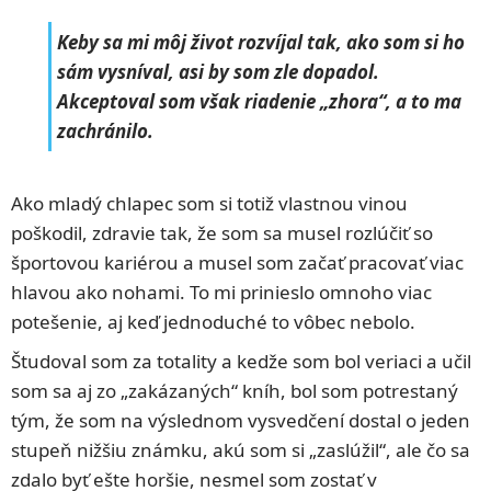
Keby sa mi môj život rozvíjal tak, ako som si ho
sám vysníval, asi by som zle dopadol.
Akceptoval som však riadenie „zhora“, a to ma
zachránilo.
Ako mladý chlapec som si totiž vlastnou vinou
poškodil, zdravie tak, že som sa musel rozlúčiť so
športovou kariérou a musel som začať pracovať viac
hlavou ako nohami. To mi prinieslo omnoho viac
potešenie, aj keď jednoduché to vôbec nebolo.
Študoval som za totality a kedže som bol veriaci a učil
som sa aj zo „zakázaných“ kníh, bol som potrestaný
tým, že som na výslednom vysvedčení dostal o jeden
stupeň nižšiu známku, akú som si „zaslúžil“, ale čo sa
zdalo byť ešte horšie, nesmel som zostať v