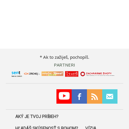
* Ak to zažiješ, pochopíš.
PARTNERI
AKÝ JE TVOJ PRÍBEH?
HĽADÁŠ SKÚSENOSŤ S BOHOM?
VÍZIA