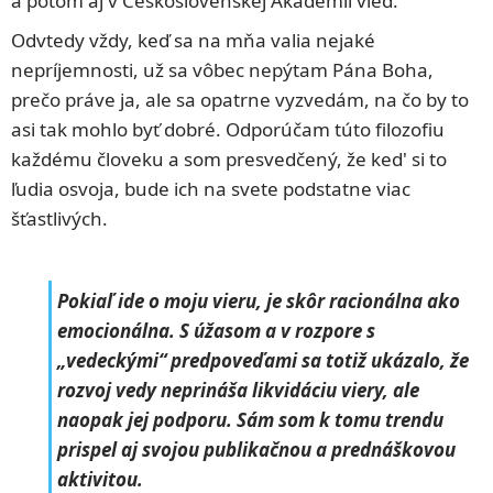
a potom aj v Československej Akadémíi vied.
Odvtedy vždy, keď sa na mňa valia nejaké
nepríjemnosti, už sa vôbec nepýtam Pána Boha,
prečo práve ja, ale sa opatrne vyzvedám, na čo by to
asi tak mohlo byť dobré. Odporúčam túto filozoﬁu
každému človeku a som presvedčený, že ked' si to
ľudia osvoja, bude ich na svete podstatne viac
šťastlivých.
Pokiaľ ide o moju vieru, je skôr racionálna ako
emocionálna. S úžasom a v rozpore s
„vedeckými“ predpoveďami sa totiž ukázalo, že
rozvoj vedy neprináša likvidáciu viery, ale
naopak jej podporu. Sám som k tomu trendu
prispel aj svojou publikačnou a prednáškovou
aktivitou.