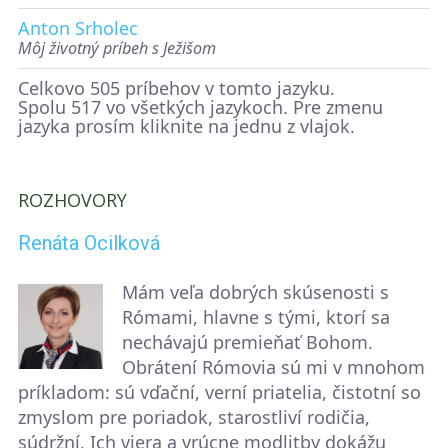
Anton Srholec
Môj životný príbeh s Ježišom
Celkovo 505 príbehov v tomto jazyku.
Spolu 517 vo všetkých jazykoch. Pre zmenu
jazyka prosím kliknite na jednu z vlajok.
ROZHOVORY
Renáta Ocilková
Mám veľa dobrých skúsenosti s
Rómami, hlavne s tými, ktorí sa
nechávajú premieňať Bohom.
Obrátení Rómovia sú mi v mnohom
príkladom: sú vďační, verní priatelia, čistotní so
zmyslom pre poriadok, starostliví rodičia,
súdržní. Ich viera a vrúcne modlitby dokážu