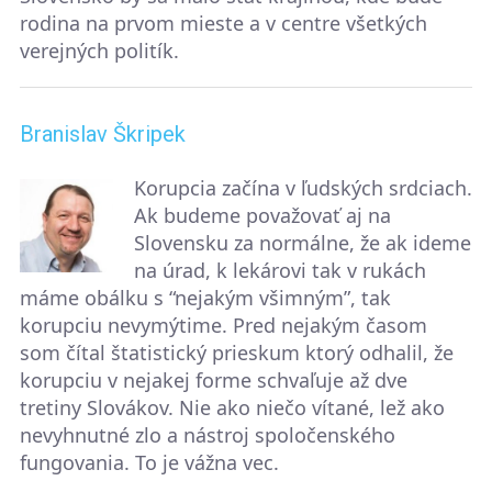
rodina na prvom mieste a v centre všetkých
verejných politík.
Branislav Škripek
Korupcia začína v ľudských srdciach.
Ak budeme považovať aj na
Slovensku za normálne, že ak ideme
na úrad, k lekárovi tak v rukách
máme obálku s “nejakým všimným”, tak
korupciu nevymýtime. Pred nejakým časom
som čítal štatistický prieskum ktorý odhalil, že
korupciu v nejakej forme schvaľuje až dve
tretiny Slovákov. Nie ako niečo vítané, lež ako
nevyhnutné zlo a nástroj spoločenského
fungovania. To je vážna vec.