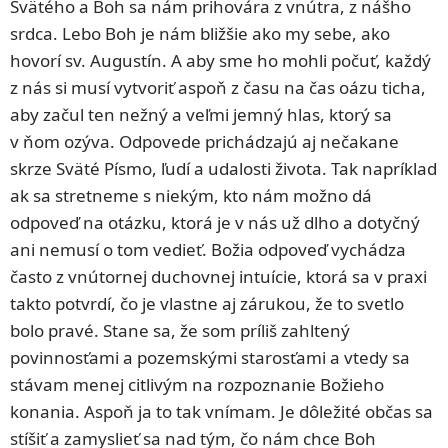
Svätého a Boh sa nám prihovára z vnútra, z nášho
srdca. Lebo Boh je nám bližšie ako my sebe, ako
hovorí sv. Augustín. A aby sme ho mohli počuť, každý
z nás si musí vytvoriť aspoň z času na čas oázu ticha,
aby začul ten nežný a veľmi jemný hlas, ktorý sa
v ňom ozýva. Odpovede prichádzajú aj nečakane
skrze Sväté Písmo, ľudí a udalosti života. Tak napríklad
ak sa stretneme s niekým, kto nám možno dá
odpoveď na otázku, ktorá je v nás už dlho a dotyčný
ani nemusí o tom vedieť. Božia odpoveď vychádza
často z vnútornej duchovnej intuície, ktorá sa v praxi
takto potvrdí, čo je vlastne aj zárukou, že to svetlo
bolo pravé. Stane sa, že som príliš zahltený
povinnosťami a pozemskými starosťami a vtedy sa
stávam menej citlivým na rozpoznanie Božieho
konania. Aspoň ja to tak vnímam. Je dôležité občas sa
stíšiť a zamyslieť sa nad tým, čo nám chce Boh