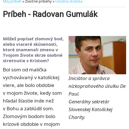
Môj príbeh
» Životné príbehy »
Úvodná stránka
Príbeh - Radovan Gumulák
Môžeš popísať zlomový bod,
alebo viaceré skúsenosti,
ktoré znamenali zmenu v
Tvojom živote skrze osobné
stretnutie s Kristom?
Bol som od malička
vychovávaný v katolíckej
Iniciátor a správca
viere, ale bolo obdobie
nízkoprahového útulku De
v mojom živote, kedy som
Paul.
hľadal šťastie inde než
Generálny sekretár
v Bohu a zablúdil som.
Slovenskej Katolíckej
Zlomovým bodom bolo
Charity.
krízové obdobie v mojom