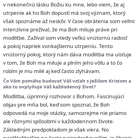
v nekonečnú lásku Božiu ku mne, lebo viem, že aj
utrpenie ak ho Boh dopustí má svoj význam, ktorý
však spoznáme až neskôr. V čase obrátenia som veľmi
intenzívne prežíval, že ma Boh miluje práve pri
modlitbe. Zažíval som vtedy veľkú vnútornú radosť
a pokoj napriek vonkajšiemu utrpeniu. Tento
vnútorný pokoj, ktorý nám dáva modlitba ma uisťuje
v tom, že Boh ma miluje a plním jeho vôľu a to čo
robím je mu milé aj keď často zlyhávam.
Čo Vám pomáha budovať Váš vzťah s Ježišom Kristom a
ako to ovplyňuje Váš každodenný život?
Modlitba, úprimný rozhovor s Bohom. Fascinujúci
objav pre mňa bol, keď som spoznal, že Boh
odpovedá na moje otázky, samozrejme nie priamo
ale rôznymi spôsobmi v každodennom živote.
Základným predpokladom je však viera. No
najdôležitejším no často najpodceňovajším je čítanie