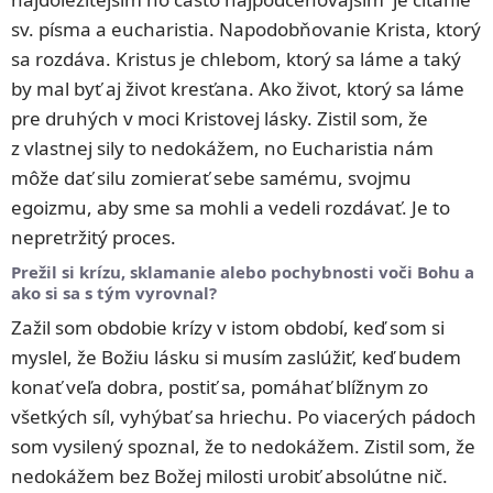
sv. písma a eucharistia. Napodobňovanie Krista, ktorý
sa rozdáva. Kristus je chlebom, ktorý sa láme a taký
by mal byť aj život kresťana. Ako život, ktorý sa láme
pre druhých v moci Kristovej lásky. Zistil som, že
z vlastnej sily to nedokážem, no Eucharistia nám
môže dať silu zomierať sebe samému, svojmu
egoizmu, aby sme sa mohli a vedeli rozdávať. Je to
nepretržitý proces.
Prežil si krízu, sklamanie alebo pochybnosti voči Bohu a
ako si sa s tým vyrovnal?
Zažil som obdobie krízy v istom období, keď som si
myslel, že Božiu lásku si musím zaslúžiť, keď budem
konať veľa dobra, postiť sa, pomáhať blížnym zo
všetkých síl, vyhýbať sa hriechu. Po viacerých pádoch
som vysilený spoznal, že to nedokážem. Zistil som, že
nedokážem bez Božej milosti urobiť absolútne nič.