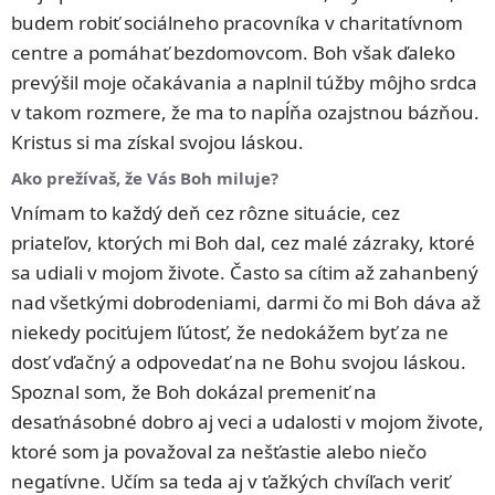
budem robiť sociálneho pracovníka v charitatívnom
centre a pomáhať bezdomovcom. Boh však ďaleko
prevýšil moje očakávania a naplnil túžby môjho srdca
v takom rozmere, že ma to napĺňa ozajstnou bázňou.
Kristus si ma získal svojou láskou.
Ako prežívaš, že Vás Boh miluje?
Vnímam to každý deň cez rôzne situácie, cez
priateľov, ktorých mi Boh dal, cez malé zázraky, ktoré
sa udiali v mojom živote. Často sa cítim až zahanbený
nad všetkými dobrodeniami, darmi čo mi Boh dáva až
niekedy pociťujem ľútosť, že nedokážem byť za ne
dosť vďačný a odpovedať na ne Bohu svojou láskou.
Spoznal som, že Boh dokázal premeniť na
desaťnásobné dobro aj veci a udalosti v mojom živote,
ktoré som ja považoval za nešťastie alebo niečo
negatívne. Učím sa teda aj v ťažkých chvíľach veriť