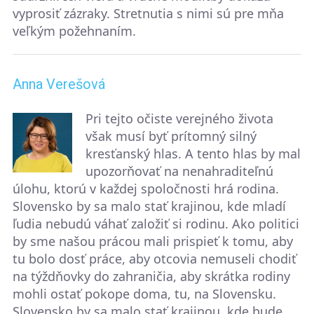
vyprosiť zázraky. Stretnutia s nimi sú pre mňa
veľkým požehnaním.
Anna Verešová
Pri tejto očiste verejného života
však musí byť prítomný silný
kresťanský hlas. A tento hlas by mal
upozorňovať na nenahraditeľnú
úlohu, ktorú v každej spoločnosti hrá rodina.
Slovensko by sa malo stať krajinou, kde mladí
ľudia nebudú váhať založiť si rodinu. Ako politici
by sme našou prácou mali prispieť k tomu, aby
tu bolo dosť práce, aby otcovia nemuseli chodiť
na týždňovky do zahraničia, aby skrátka rodiny
mohli ostať pokope doma, tu, na Slovensku.
Slovensko by sa malo stať krajinou, kde bude