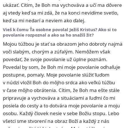
ukázať. Cítim, že Boh ma vychováva a učí ma dôvere
aj vtedy keď sa mi zdá, že na konci nevidíme svetlo,
keď sa mi nedarí a neviem ako ďalej.
Vieš k čomu Ťa osobne povolal Ježiš Kristus? Ako si to
povolanie rozpoznal a ako sa ho snažíš žit?
Mojou túžbou je stať sa obrazom jeho dobroty najmä
voči slabým, chorým a zúfalým. Nemôžem však
povedať, že svoje povolanie už úplne poznám.
Povedal by som, že Boh mi moje povolanie odhaľuje
postupne, pomaly. Moje povolanie slúžiť ľuďom
v núdzi vložil Boh do môjho srdca ako veľkú túžbu
v čase môjho obrátenia. Cítim, že Boh ma ešte stále
pripravuje a vychováva a situáciami a ľuďmi čo mi
posiela do cesty a to dotvára moje povolanie a moju
osobu. Každý človek nesie v sebe Božiu stopu. Lebo
všetci sme stvorení na obraz Boží a každý z nás