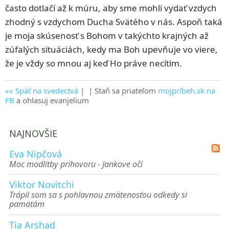
často dotlačí až k múru, aby sme mohli vydať vzdych
zhodný s vzdychom Ducha Svätého v nás. Aspoň taká
je moja skúsenosť s Bohom v takýchto krajných až
zúfalých situáciách, kedy ma Boh upevňuje vo viere,
že je vždy so mnou aj keď Ho práve necítim.
Späť na svedectvá
|
| Staň sa priateľom
mojpríbeh.sk na
FB
a ohlasuj evanjelium
NAJNOVŠIE
Eva Nipčová
Moc modlitby príhovoru - Jankove oči
Viktor Novitchi
Trápil som sa s pohlavnou zmätenosťou odkedy si
pamätám
Tia Arshad