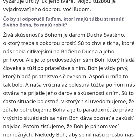
vyžaruje určitý lúč jeho tváre. Mojou túžbou je
vyjadrovať jeho dobrotu voči ľuďom.
Čo by si odporučil ľuďom, ktorí majú túžbu stretnúť
živého Boha, čo majú robiť?
Živá skúsenosť s Bohom je darom Ducha Svätého,
o ktorý treba s pokorou prosiť. Sú to chvíle ticha, ktoré
nás robia citlivejšími na Božieho Ducha a jeho
príhovor. Ale je to predovšetkým sám Boh, ktorý hľadá
človeka a túži po priateľstve s ním. Boh je vždy prvý,
ktorý hľadá priateľstvo s človekom. Aspoň u mňa to
tak bolo. A naša vrúcna až bolestná túžba po ňom nás
otvára na prijatie jeho darov a skúseností s ním. Sú to
často situácie bolestné, v ktorých si uvedomujeme, že
zúfalo potrebujeme Boha a je to paradoxné, že práve
v týchto situáciách sa nám Boh dáva poznať a zakúsiť
najviac. Potom zisťujeme, že Boh je pánom vecí
nemožných. Niekedy Boh, aby splnil našu prosbu nás