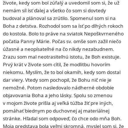
živote, kedy som bol zúfalý a uvedomil som si, že už
nemám síl ísť ďalej a všetko čo som si dovtedy
budoval a plánoval sa zrútilo. Spomenul som si na
Boha z detstva. Rozhodol som sa ísť po dlhých rokoch
do kostola. Bolo to práve na sviatok Nepoškvrneného
počatia Panny Márie. Počas sv. omše som zažil niečo
úžasné a neopísateľné na čo nikdy nezabudnem.
Zrazu som mal neotrasiteľnú istotu, že Boh existuje.
Prvý krát v živote som cítil, že modlitbu hovorím
niekomu. Myslím, že to bol okamih, kedy som dostal
dar viery. Vtedy som pochopil, že Bohu nič nie je
nemožné. Potom nasledovalo nádherné obdobie
objavovania Boha a jeho lásky. Spolu so zmenou
v mojom živote prišla aj veľká túžba žiť pre iných,
pomáhať biednym po duchovnej aj materiálnej
stránke. Hľadal som odpoveď, čo chce odo mňa Boh.
Moja predstava bola veľmi skromná, myslel som si, že