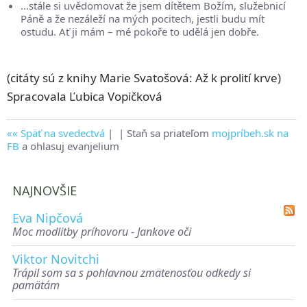
...stále si uvědomovat že jsem dítětem Božím, služebnicí
Páně a že nezáleží na mých pocitech, jestli budu mít
ostudu. Ať ji mám – mé pokoře to udělá jen dobře.
(citáty sú z knihy Marie Svatošová: Až k prolití krve)
Spracovala Ľubica Vopičková
Späť na svedectvá
|
| Staň sa priateľom
mojpríbeh.sk na
FB
a ohlasuj evanjelium
NAJNOVŠIE
Eva Nipčová
Moc modlitby príhovoru - Jankove oči
Viktor Novitchi
Trápil som sa s pohlavnou zmätenosťou odkedy si
pamätám