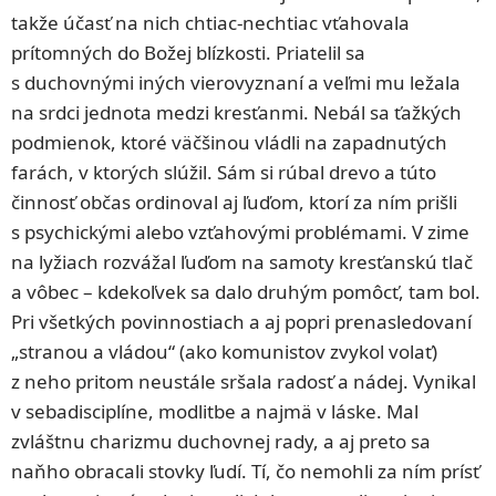
takže účasť na nich chtiac-nechtiac vťahovala
prítomných do Božej blízkosti. Priatelil sa
s duchovnými iných vierovyznaní a veľmi mu ležala
na srdci jednota medzi kresťanmi. Nebál sa ťažkých
podmienok, ktoré väčšinou vládli na zapadnutých
farách, v ktorých slúžil. Sám si rúbal drevo a túto
činnosť občas ordinoval aj ľuďom, ktorí za ním prišli
s psychickými alebo vzťahovými problémami. V zime
na lyžiach rozvážal ľuďom na samoty kresťanskú tlač
a vôbec – kdekoľvek sa dalo druhým pomôcť, tam bol.
Pri všetkých povinnostiach a aj popri prenasledovaní
„stranou a vládou“ (ako komunistov zvykol volať)
z neho pritom neustále sršala radosť a nádej. Vynikal
v sebadisciplíne, modlitbe a najmä v láske. Mal
zvláštnu charizmu duchovnej rady, a aj preto sa
naňho obracali stovky ľudí. Tí, čo nemohli za ním prísť