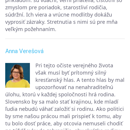
príkladom: sú vďační, verní priatelia, čistotní so
zmyslom pre poriadok, starostliví rodičia,
súdržní. Ich viera a vrúcne modlitby dokážu
vyprosiť zázraky. Stretnutia s nimi sú pre mňa
veľkým požehnaním.
Anna Verešová
Pri tejto očiste verejného života
však musí byť prítomný silný
kresťanský hlas. A tento hlas by mal
upozorňovať na nenahraditeľnú
úlohu, ktorú v každej spoločnosti hrá rodina.
Slovensko by sa malo stať krajinou, kde mladí
ľudia nebudú váhať založiť si rodinu. Ako politici
by sme našou prácou mali prispieť k tomu, aby
tu bolo dosť práce, aby otcovia nemuseli chodiť