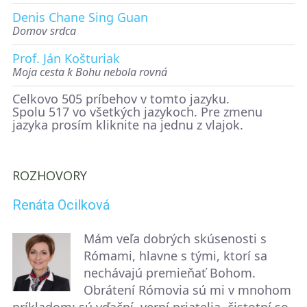
Denis Chane Sing Guan
Domov srdca
Prof. Ján Košturiak
Moja cesta k Bohu nebola rovná
Celkovo 505 príbehov v tomto jazyku.
Spolu 517 vo všetkých jazykoch. Pre zmenu
jazyka prosím kliknite na jednu z vlajok.
ROZHOVORY
Renáta Ocilková
Mám veľa dobrých skúsenosti s
Rómami, hlavne s tými, ktorí sa
nechávajú premieňať Bohom.
Obrátení Rómovia sú mi v mnohom