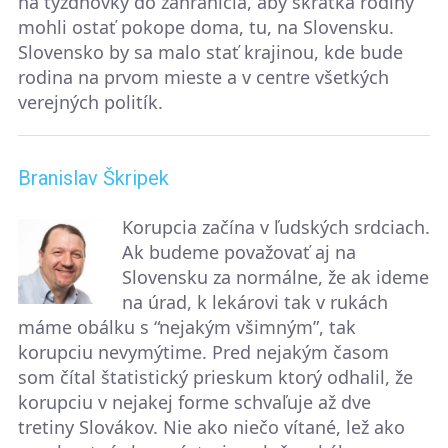
na týždňovky do zahraničia, aby skrátka rodiny
mohli ostať pokope doma, tu, na Slovensku.
Slovensko by sa malo stať krajinou, kde bude
rodina na prvom mieste a v centre všetkých
verejných politík.
Branislav Škripek
Korupcia začína v ľudských srdciach.
Ak budeme považovať aj na
Slovensku za normálne, že ak ideme
na úrad, k lekárovi tak v rukách
máme obálku s “nejakým všimným”, tak
korupciu nevymýtime. Pred nejakým časom
som čítal štatistický prieskum ktorý odhalil, že
korupciu v nejakej forme schvaľuje až dve
tretiny Slovákov. Nie ako niečo vítané, lež ako