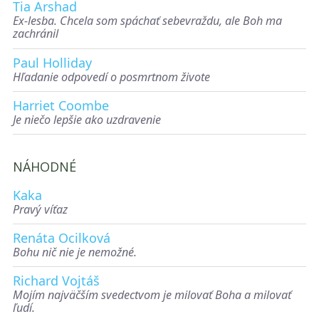
Tia Arshad
Ex-lesba. Chcela som spáchať sebevraždu, ale Boh ma
zachránil
Paul Holliday
Hľadanie odpovedí o posmrtnom živote
Harriet Coombe
Je niečo lepšie ako uzdravenie
NÁHODNÉ
Kaka
Pravý víťaz
Renáta Ocilková
Bohu nič nie je nemožné.
Richard Vojtáš
Mojím najväčším svedectvom je milovať Boha a milovať
ľudí.