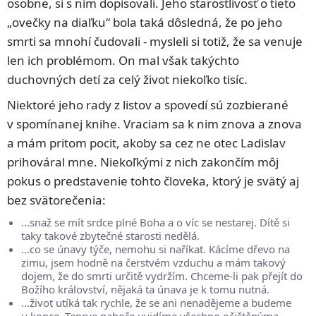
osobne, si s ním dopisovali. Jeho starostlivosť o tieto
„ovečky na diaľku“ bola taká dôsledná, že po jeho
smrti sa mnohí čudovali - mysleli si totiž, že sa venuje
len ich problémom. On mal však takýchto
duchovných detí za celý život niekoľko tisíc.
Niektoré jeho rady z listov a spovedí sú zozbierané
v spomínanej knihe. Vraciam sa k nim znova a znova
a mám pritom pocit, akoby sa cez ne otec Ladislav
prihováral mne. Niekoľkými z nich zakončím môj
pokus o predstavenie tohto človeka, ktorý je svätý aj
bez svätorečenia:
...snaž se mít srdce plné Boha a o víc se nestarej. Dítě si
taky takové zbytečné starosti nedělá.
...co se únavy týče, nemohu si naříkat. Kácíme dřevo na
zimu, jsem hodně na čerstvém vzduchu a mám takový
dojem, že do smrti určitě vydržím. Chceme-li pak přejít do
Božího království, nějaká ta únava je k tomu nutná.
...život utíká tak rychle, že se ani nenadějeme a budeme
u konce. Teprve nahoře uvidíme všechno očištěnýma