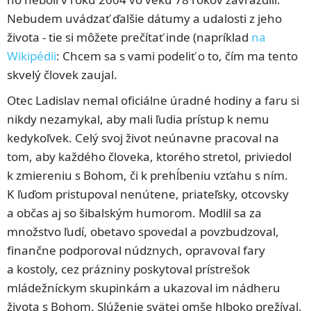
Nebudem uvádzať ďalšie dátumy a udalosti z jeho
života - tie si môžete prečítať inde (napríklad
na
Wikipédii
: Chcem sa s vami podeliť o to, čím ma tento
skvelý človek zaujal.
Otec Ladislav nemal oficiálne úradné hodiny a faru si
nikdy nezamykal, aby mali ľudia prístup k nemu
kedykoľvek. Celý svoj život neúnavne pracoval na
tom, aby každého človeka, ktorého stretol, priviedol
k zmiereniu s Bohom, či k prehĺbeniu vzťahu s ním.
K ľuďom pristupoval nenútene, priateľsky, otcovsky
a občas aj so šibalským humorom. Modlil sa za
množstvo ľudí, obetavo spovedal a povzbudzoval,
finančne podporoval núdznych, opravoval fary
a kostoly, cez prázniny poskytoval prístrešok
mládežníckym skupinkám a ukazoval im nádheru
života s Bohom. Slúženie svätej omše hlboko prežíval,