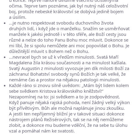
očima. Teprve tam poznáme, jak byl nutný náš celoživotní
boj, protože nebeské království se dobývá jedině bojem
a úsilím.
...je nutno respektovat svobodu duchovního života
druhých lidí, i když jde o manželku. Snažím se usměrňovat
manžele k jakési jednotě i v této sféře, ale Boží cesty jsou
různé a nelze do toho Panu Bohu moc mluvit. Dokonce se
mi líbí, že si spolu nemůžete ani moc popovídat o Bohu. Je
důležitější mluvit s Bohem než o Bohu.
...nevracel bych se už k vředům minulosti. Svatá Maří
Magdalena žila krásou současnosti a na minulost kašlala.
Svatý Augustin z minulosti vyvozuje jen dík milosti Boží za
záchranu! Bohatství svobody synů Božích je tak velké, že
nemáme čas a prostor na nějakou patologii minulosti.
Každé ráno si znovu silně uvědom: „Mám být lidem kolem
sebe svědkem Kristova královského kněžství!“
Nezapomínej na to: jsi svědkem a to je zodpovědnost.
Když panuje nějaká rajská pohoda, není žádný velký výkon
být přívětivým. Bůh ale možná naplánuje jinou zkoušku.
A jestli ten nepříjemný bližní je v takové situaci dokonce
nástrojem plánů Režisérových, tak se na něj nemůžeme
zlobit, a dokonce mu budeme vděční, že na sebe tu úlohu
vzal a pomáhal nám ke svatosti.