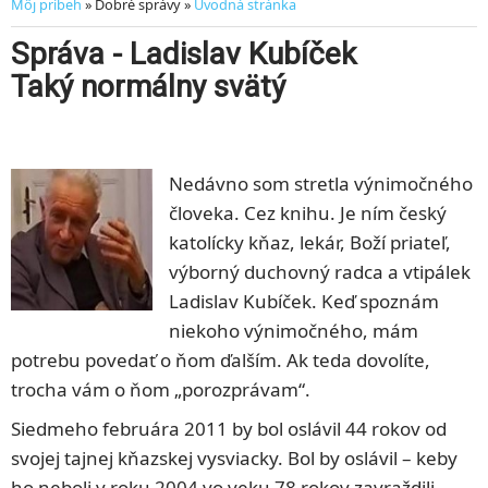
Môj príbeh
» Dobré správy »
Úvodná stránka
Správa - Ladislav Kubíček
Taký normálny svätý
Nedávno som stretla výnimočného
človeka. Cez knihu. Je ním český
katolícky kňaz, lekár, Boží priateľ,
výborný duchovný radca a vtipálek
Ladislav Kubíček. Keď spoznám
niekoho výnimočného, mám
potrebu povedať o ňom ďalším. Ak teda dovolíte,
trocha vám o ňom „porozprávam“.
Siedmeho februára 2011 by bol oslávil 44 rokov od
svojej tajnej kňazskej vysviacky. Bol by oslávil – keby
ho neboli v roku 2004 vo veku 78 rokov zavraždili.