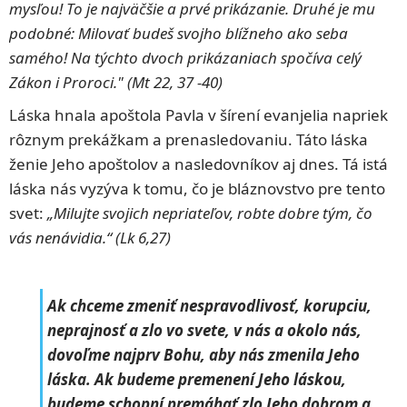
mysľou! To je najväčšie a prvé prikázanie. Druhé je mu
podobné: Milovať budeš svojho blížneho ako seba
samého! Na týchto dvoch prikázaniach spočíva celý
Zákon i Proroci."
(Mt 22, 37 -40)
Láska hnala apoštola Pavla v šírení evanjelia napriek
rôznym prekážkam a prenasledovaniu. Táto láska
ženie Jeho apoštolov a nasledovníkov aj dnes. Tá istá
láska nás vyzýva k tomu, čo je bláznovstvo pre tento
svet:
„Milujte svojich nepriateľov, robte dobre tým, čo
vás nenávidia.“ (Lk 6,27)
Ak chceme zmeniť nespravodlivosť, korupciu,
neprajnosť a zlo vo svete, v nás a okolo nás,
dovoľme najprv Bohu, aby nás zmenila Jeho
láska. Ak budeme premenení Jeho láskou,
budeme schopní premáhať zlo Jeho dobrom a