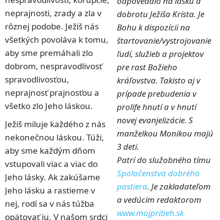
odpovedalo na lásku a
neprajnosti, zrady a zla v
dobrotu Ježiša Krista. Je
rôznej podobe. Ježiš nás
Bohu k dispozícii na
všetkých povoláva k tomu,
štartovanie/vystrojovanie
aby sme premáhali zlo
ľudí, služieb a projektov
dobrom, nespravodlivosť
pre rast Božieho
spravodlivosťou,
kráľovstva. Takisto aj v
neprajnosť prajnosťou a
prípade prebudenia v
všetko zlo Jeho láskou.
prolife hnutí a v hnutí
novej evanjelizácie. S
Ježiš miluje každého z nás
manželkou Monikou majú
nekonečnou láskou. Túži,
3 deti.
aby sme každým dňom
Patrí do služobného tímu
vstupovali viac a viac do
Spoločenstva dobrého
Jeho lásky. Ak zakúšame
pastiera
. Je zakladateľom
Jeho lásku a rastieme v
a vedúcim redaktorom
nej, rodí sa v nás túžba
www.mojpribeh.sk
opätovať ju. V našom srdci