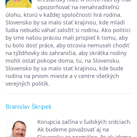
upozorňovať na nenahraditeľnú
úlohu, ktorú v každej spoločnosti hrá rodina.
Slovensko by sa malo stať krajinou, kde mladí
ľudia nebudú váhať založiť si rodinu. Ako politici
by sme našou prácou mali prispieť k tomu, aby
tu bolo dosť práce, aby otcovia nemuseli chodiť
na týždňovky do zahraničia, aby skrátka rodiny
mohli ostať pokope doma, tu, na Slovensku.
Slovensko by sa malo stať krajinou, kde bude
rodina na prvom mieste a v centre všetkých
verejných politík.
Branislav Škripek
Korupcia začína v ľudských srdciach.
Ak budeme považovať aj na
Slovensku za normálne, že ak ideme