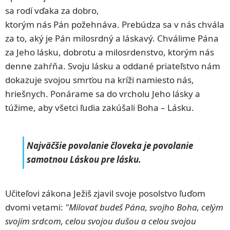
sa rodí vďaka za dobro,
ktorým nás Pán požehnáva. Prebúdza sa v nás chvála
za to, aký je Pán milosrdný a láskavý. Chválime Pána
za Jeho lásku, dobrotu a milosrdenstvo, ktorým nás
denne zahŕňa. Svoju lásku a oddané priateľstvo nám
dokazuje svojou smrťou na kríži namiesto nás,
hriešnych. Ponárame sa do vrcholu Jeho lásky a
túžime, aby všetci ľudia zakúšali Boha – Lásku.
Najväčšie povolanie človeka je povolanie
samotnou Láskou pre lásku.
Učiteľovi zákona Ježiš zjavil svoje posolstvo ľuďom
dvomi vetami:
"Milovať budeš Pána, svojho Boha, celým
svojim srdcom, celou svojou dušou a celou svojou