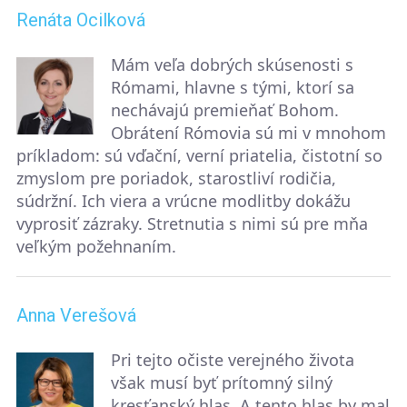
Renáta Ocilková
Mám veľa dobrých skúsenosti s
Rómami, hlavne s tými, ktorí sa
nechávajú premieňať Bohom.
Obrátení Rómovia sú mi v mnohom
príkladom: sú vďační, verní priatelia, čistotní so
zmyslom pre poriadok, starostliví rodičia,
súdržní. Ich viera a vrúcne modlitby dokážu
vyprosiť zázraky. Stretnutia s nimi sú pre mňa
veľkým požehnaním.
Anna Verešová
Pri tejto očiste verejného života
však musí byť prítomný silný
kresťanský hlas. A tento hlas by mal