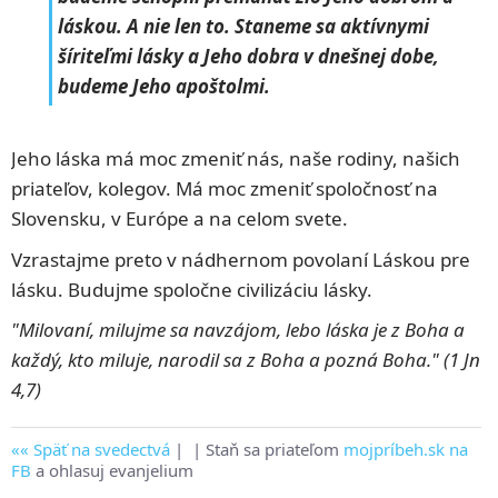
láskou. A nie len to. Staneme sa aktívnymi
šíriteľmi lásky a Jeho dobra v dnešnej dobe,
budeme Jeho apoštolmi.
Jeho láska má moc zmeniť nás, naše rodiny, našich
priateľov, kolegov. Má moc zmeniť spoločnosť na
Slovensku, v Európe a na celom svete.
Vzrastajme preto v nádhernom povolaní Láskou pre
lásku. Budujme spoločne civilizáciu lásky.
"Milovaní, milujme sa navzájom, lebo láska je z Boha a
každý, kto miluje, narodil sa z Boha a pozná Boha." (1 Jn
4,7)
Späť na svedectvá
|
| Staň sa priateľom
mojpríbeh.sk na
FB
a ohlasuj evanjelium