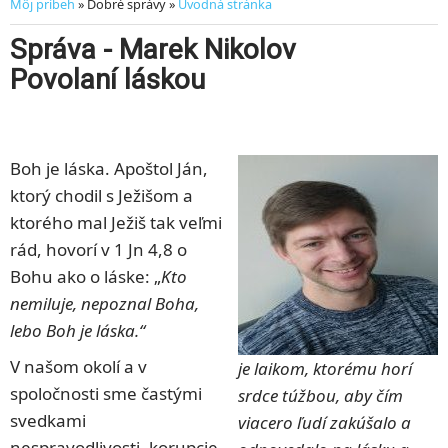
Môj príbeh
» Dobré správy »
Úvodná stránka
Správa - Marek Nikolov
Povolaní láskou
Boh je láska. Apoštol Ján,
ktorý chodil s Ježišom a
ktorého mal Ježiš tak veľmi
rád, hovorí v 1 Jn 4,8 o
Bohu ako o láske: „
Kto
nemiluje, nepoznal Boha,
lebo Boh je láska.“
V našom okolí a v
je laikom, ktorému horí
spoločnosti sme častými
srdce túžbou, aby čím
svedkami
viacero ľudí zakúšalo a
nespravodlivosti, korupcie,